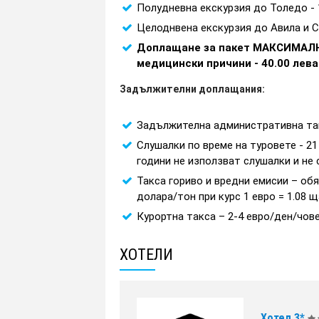
Полудневна екскурзия до Толедо - 11
Целоднвена екскурзия до Авила и Сег
Доплащане за пакет МАКСИМАЛНА 
медицински причини - 40.00 лева 
Задължителни доплащания:
Задължителна административна такса
Слушалки по време на туровете - 21
години не използват слушалки и не 
Такса гориво и вредни емисии – об
долара/тон при курс 1 евро = 1.08 
Курортна такса – 2-4 евро/ден/чове
ХОТЕЛИ
Хотел 3*