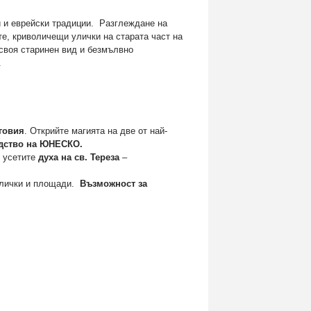
и и еврейски традиции. Разглеждане на
те, криволичещи улички на старата част на
 своя старинен вид и безмълвно
ид.
говия
. Открийте магията на две от най-
едство на ЮНЕСКО.
е усетите
духа на св. Тереза
–
улички и площади.
Възможност за