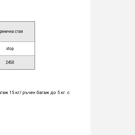
динична стая
stop
2450
ж 15 кг/ ръчен багаж до 5 кг. с