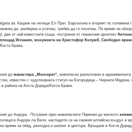
garia air. Кацане на летище Ел Прат. Барселона е вторият по големина 
да можеш да разбереш и усетиш, трябва да го посетиш. По време на обзо
); две от най-известните къщи, построени от гениалния архитект
Антонио
; площад Испания, монумента на Христофор Колумб, Свободно време
ада/Коста Брава.
рзия до
манастира „Монсерат“,
живописно разположен в едноименната п
ство, известен с чудотворната статуя на Богородица – Черната Мадона, 
ка в района на Коста Дорада/Коста Брава.
рзия до Андора. Пътуване през живописните Пиренеи до малкото
княже
столицата Андора ла Веля, насладете се на свежия алпийски въздух и кр
одно време за обяд, разходка и шопинг в центъра. Връщане в Коста До