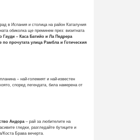
град в Испания и столица на район Каталуния
рната обиколка ще преминем през: визитната
 Гауди – Каса Батийо и Ла Педрера
 по прочутата улица Рамбла и Готическия
ланина – най-големият и най-известен
която, според легендата, била намерена от
ство Андора
– рай за любителите на
асивите гледки, разгледайте бутиците и
рада/Коста Брава вечерта.