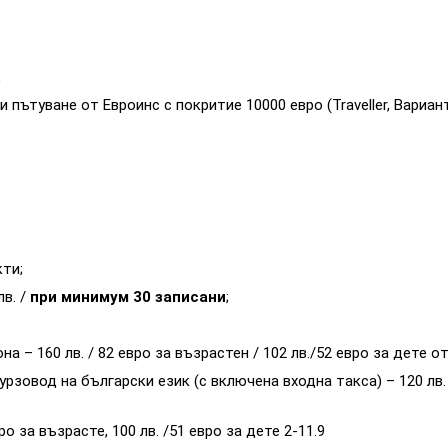
;
ътуване от Евроинс с покритие 10000 евро (Traveller, Вариант
ти;
лв. /
при минимум 30 записани
;
– 160 лв. / 82 евро за възрастен / 102 лв./52 евро за дете от 2
рзовод на български език (с включена входна такса) – 120 лв. з
о за възрасте, 100 лв. /51 евро за дете 2-11.9