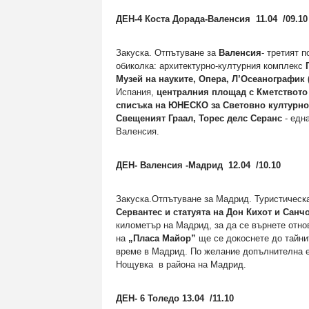
ДЕН-4 Коста Дорада-Валенсия 11.04 /09.10
Закуска. Отпътуване за
Валенсия
- третият 
обиколка: архитектурно-културния комплекс
Г
Музей на науките, Опера, Л’Осеанографик 
Испания,
централния площад с Кметството 
списъка на ЮНЕСКО за Световно културно
Свещеният Граал, Торес делс Серанс
- едн
Валенсия.
ДЕН- Валенсия -Мадрид 12.04 /10.10
Закуска.Отпътуване за Мадрид. Туристическ
Сервантес и статуята на Дон Кихот и Санч
километър на Мадрид, за да се върнете отно
на
„Пласа Майор”
ще се докоснете до тайни
време в Мадрид. По желание допълнителна е
Нощувка в района на Мадрид.
ДЕН- 6 Толедо 13.04 /11.10