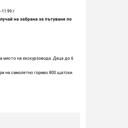
-11.99 г
учай на забрана за пътуване по
на място на екскурзовода. Деца до 6
три на самолетно гориво 800 щатски