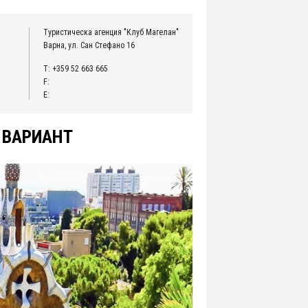
Туристическа агенция "Клуб Магелан"
Варна, ул. Сан Стефано 16
T: +359 52 663 665
F:
E:
 ВАРИАНТ