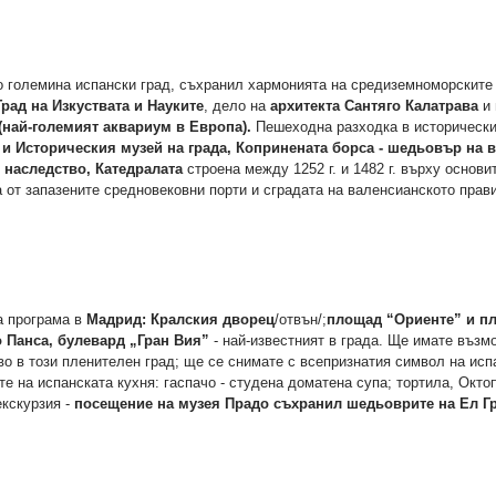
по големина испански град, съхранил хармонията на средиземноморските
рад на Изкуствата и Науките
, дело на
архитекта Сантяго Калатрава
и 
(най-големият аквариум в Европа).
Пешеходна разходка в историческия
и Историческия музей на града, Копринената борса - шедьовър на в
 наследство,
Катедралата
строена между 1252 г. и 1482 г. върху основи
а от запазените средновековни порти и сградата на валенсианското прав
а програма в
Мадрид: Кралския дворец
/отвън/;
площад “Ориенте” и п
о Панса, булевард „Гран Вия”
- най-известният в града. Ще имате възм
во в този пленителен град; ще се снимате с всепризнатия символ на исп
те на испанската кухня: гаспачо - студена доматена супа; тортила, Окто
кскурзия -
посещение на музея Прадо съхранил шедьоврите на Ел Гр