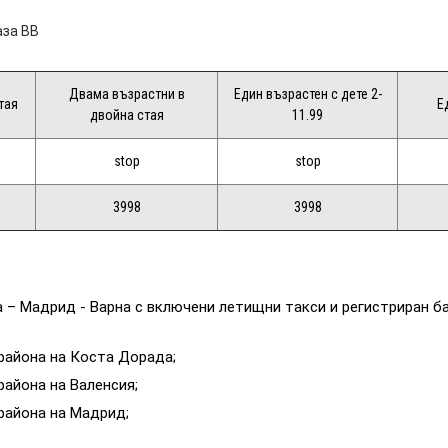
аза BB
Двама възрастни в
Един възрастен с дете 2-
тая
Е
двойна стая
11.99
stop
stop
3998
3998
– Мадрид - Варна с включени летищни такси и регистриран бага
 района на Коста Дорада;
 района на Валенсия;
 района на Мадрид;