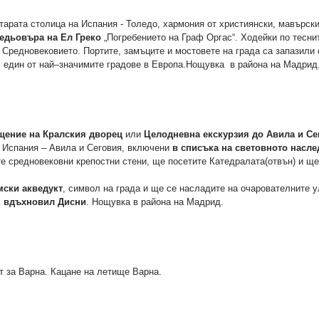
арата столица на Испания - Толедо, хармония от християнски, мавърск
шедьовъра на Ел Греко
„Погребението на Граф Оргас“. Ходейки по тесни
а Средновековието. Портите, замъците и мостовете на града са запазили
ил един от най–значимите градове в Европа.Нощувка в района на Мадр
щение на Кралския дворец
или
Целодневна екскурзия до Авила и Се
а Испания – Авила и Сеговия, включени
в списъка на световното насл
те средновековни крепостни стени, ще посетите Катедралата(отвън) и щ
мски акведукт
, символ на града и ще се насладите на очарователните 
, вдъхновил Дисни
. Нощувка в района на Мадрид.
т за Варна. Кацане на летище Варна.