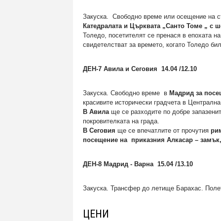
Закуска. Свободно време или осещение на ст
Катедралата и Църквата „Санто Томе „ с 
Толедо, посетителят се пренася в епохата н
свидетелстват за времето, когато Толедо б
ДЕН-7 Авила и Сеговия 14.04 /12.10
Закуска. Свободно време в
Мадрид за посе
красивите исторически градчета в Централн
В Авила
ще се разходите по добре запазени
покровителката на града.
В Сеговия
ще се впечатлите от прочутия
ри
посещение на приказния Алкасар – замък
ДЕН-8 Мадрид - Варна 15.04 /13.10
Закуска. Трансфер до летище Барахас. Поле
ЦЕНИ