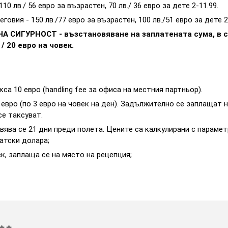
0 лв./ 56 евро за възрастен, 70 лв./ 36 евро за дете 2-11.99.
овия - 150 лв./77 евро за възрастен, 100 лв./51 евро за дете 2
СИГУРНОСТ - възстановяване на заплатената сума, в сл
/ 20 евро на човек.
 10 евро (handling fee за офиса на местния партньор).
 евро (по 3 евро на човек на ден). Задължително се заплащат 
се таксуват.
явява се 21 дни преди полета. Цените са калкулирани с параме
щатски долара;
к, заплаща се на място на рецепция;