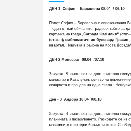
ДЕН-1 София – Барселона 08.04 / 06.10
Полет София – Барселона с авиокомпания Bul
– един от най-обичаните градове, който за 
картичка на града „
Саграда Фамилия“
(отвън
(отвън); емблематичния булевард Грасия
квартал
. Нощувка в района на Коста Дор
ДЕН-2 Монсерат 09.04 /07.10
Закуска. Възможност за допълнителна екску
манастир в Каталуния, център на поклонниче
овчарчета в процепа на една скала. Нощув
Ден - 3 Андора 10.04 /08.10
Закуска. Възможност за допълнителна екску
планината и пазаруването. Разходете се из 
магазините с изгодни безмитни стоки. Своб