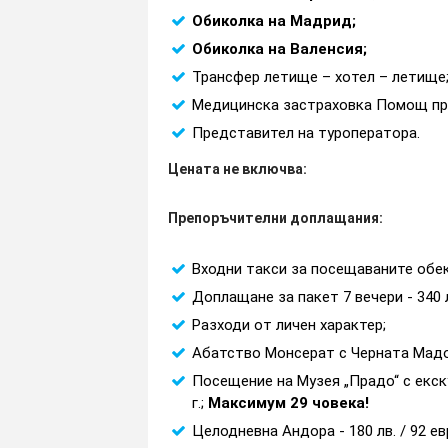
Обиколка на Мадрид;
Обиколка на Валенсия;
Трансфер летище – хотел – летище
Медицинска застраховка Помощ при п
Представител на туроператора.
Цената не включва:
Препоръчителни доплащания:
Входни такси за посещаваните обек
Доплащане за пакет 7 вечери - 340 
Разходи от личен характер;
Абатство Монсерат с Черната Мадона 
Посещение на Музея „Прадо“ с екску
г.;
Максимум 29 човека!
Целодневна Андора - 180 лв. / 92 евр