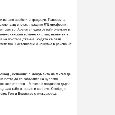
 и испано-арабските традиции. Панорамна
включващ впечатляващите
Л’Емисферик,
т център: Арената - една от най-големите в
аленсианския готически стил, включен в
те на по-стара джамия,
където се пази
ителство. Настаняване и нощувка в района на
лощад „Испания”
с
монумента на Мигел де
ожността да се завъртите на нулевия
анската столица – Мечето с ягодовото дърво,
под ала гайега, паеля и сангрия. Свободно
еко, Гоя и Веласкес
с екскурзовод.