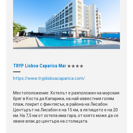
TRYP Lisboa Caparica Mar
https://www.tryplisboacaparica.com/
Местоположение: Хотелът е разположен на морския
бряг в Коста да Капарика, на най-известния голям
плаж, покрит с фин пясък, в района на Лисабон.
Центърът на Лисабон е на 15 км, а летището е на 20
км. На 7,5 км от хотела има гара, от която може да се
хване влак до центъра на столицата.