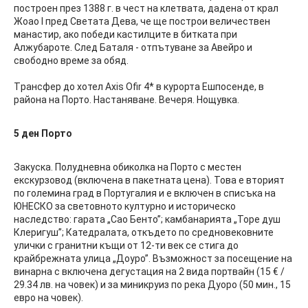
построен през 1388 г. в чест на клетвата, дадена от крал
Жоао І пред Светата Дева, че ще построи величествен
манастир, ако победи кастилците в битката при
Алжубароте. След Баталя - отпътуване за Авейро и
свободно време за обяд.
Tрансфер до хотел Axis Ofir 4* в курорта Ешпосенде, в
района на Порто. Настаняване. Вечеря. Нощувка.
5 ден
Порто
Закуска. Полудневна обиколка на Порто с местен
екскурзовод (включена в пакетната цена). Това е вторият
по големина град в Португалия и е включен в списъка на
ЮНЕСКО за световното културно и историческо
наследство: гарата „Сао Бенто”; камбанарията „Торе душ
Клеригуш”; Катедралата, откъдето по средновековните
улички с гранитни къщи от 12-ти век се стига до
крайбрежната улица „Доуро”. Възможност за посещение на
винарна с включена дегустация на 2 вида портвайн (15 € /
29.34 лв. на човек) и за миникруиз по река Дуоро (50 мин., 15
евро на човек).