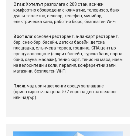
Стаи
: Хотелът разполага с 208 стаи, всички
комфортно обзаведени с климатик, телевизор, баня
душ и тоалетна, сешоар, телефон, минибар,
електрическа кана, работно бюро, безплатен Wi-Fi.
В хотела
: основен ресторант, а-ла-карт ресторант,
бар, снек-бар, басейн, детски басейн, детска
площадка, слънчева тераса, градина, СПА център
срещу заплащане (закрит басейн, турска баня, парна
баня, сауна, масажи), тенис корт, тенис на маса, наем
на велосипеди и коли, пералня, конферентни зали,
магазини, безплатен Wi-Fi.
Плаж
: чадъри и шезлонги срещу заплащане
(ориентировъчна цена: 5/7 евро на ден за шезлонг
или чадър).