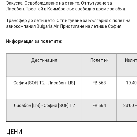
Закуска. Освобождаване на стаите. Отпътуване за
Лисабон. Престой в Коимбра със свободно време за обяд.
Трансфер до летището. Отпътуване за България с полет на
авиокомпания Bulgaria Air. Пристигане на летище София.
Информация за полетите:
Дестинация
Полет №
Излит
София [SOF] Т2 - Лисабон [LIS]
FB 563
19:40
Лисабон [LIS] - София [SOF] Т2
FB 564
23:00 
ЦЕНИ