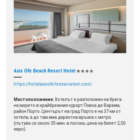
Axis Ofir Beach Resort Hotel
https://hotelaxisofir.hreservation.com/
Местоположение
: Хотелът е разположен на брега
на морето в крайбрежния курорт Повоа де Варзим,
район Порто. Центърът на град Порто е на 37 км от
хотела, а до там има директна връзка с метро
(пътува се около 35 мин. в посока, цена на билет 2,50
евро).