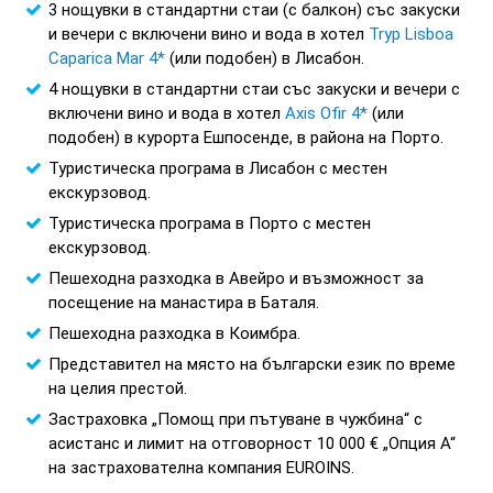
3 нощувки в стандартни стаи (с балкон) със закуски
и вечери с включени вино и вода в хотел
Tryp Lisboa
Caparica Mar 4*
(или подобен) в Лисабон.
4 нощувки в стандартни стаи със закуски и вечери с
включени вино и вода в хотел
Axis Ofir 4*
(или
подобен) в курорта Eшпосенде, в района на Порто.
Туристическа програма в Лисабон с местен
екскурзовод.
Туристическа програма в Порто с местен
екскурзовод.
Пешеходна разходка в Авейро и възможност за
посещение на манастира в Баталя.
Пешеходна разходка в Коимбра.
Представител на място на български език по време
на целия престой.
Застраховка „Помощ при пътуване в чужбина“ с
асистанс и лимит на отговорност 10 000 € „Опция А“
на застрахователна компания EUROINS.