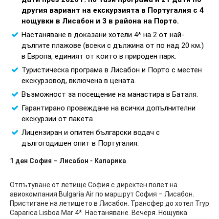
другия вариант на екскурзията в Португалия с 4
нощувки в Лисабон и 3 в района на Порто
.
Настаняване в доказани хотели 4* на 2 от най-
дългите плажове (всеки с дължина от по над 20 км.)
в Европа, единият от които в природен парк.
Туристическа програма в Лисабон и Порто с местен
екскурзовод, включена в цената.
Възможност за посещение на манастира в Баталя.
Гарантирано провеждане на всички допълнителни
екскурзии от пакета.
Лицензиран и опитен български водач с
дългогодишен опит в Португалия.
1 ден София – Лисабон - Капарика
Отпътуване от летище София с директен полет на
авиокомпания Bulgaria Air по маршрут София – Лисабон.
Пристигане на летището в Лисабон. Трансфер до хотел Tryp
Caparica Lisboa Mar 4*. Настаняване. Вечеря. Нощувка.