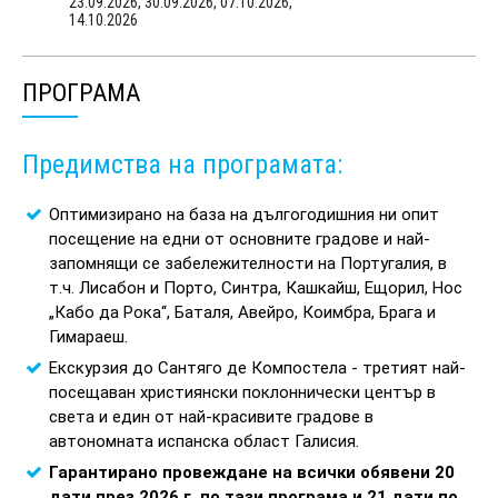
23.09.2026,
30.09.2026,
07.10.2026,
14.10.2026
ПРОГРАМА
Предимства на програмата:
Оптимизирано на база на дългогодишния ни опит
посещение на едни от основните градове и най-
запомнящи се забележителности на Португалия, в
т.ч. Лисабон и Порто, Синтра, Кашкайш, Ещорил, Нос
„Кабо да Рока“, Баталя, Авейро, Коимбра, Брага и
Гимараеш.
Екскурзия до Сантяго де Компостела - третият най-
посещаван християнски поклоннически център в
света и един от най-красивите градове в
автономната испанска област Галисия.
Гарантирано провеждане на всички обявени 20
дати през 2026 г. по тази програма и
21 дати по