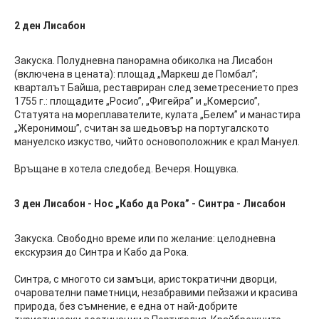
2 ден
Лисабон
Закуска. Полудневна панорамна обиколка на Лисабон
(включена в цената): площад „Маркеш де Помбал”;
кварталът Байша, реставриран след земетресението през
1755 г.: площадите „Росио”, „Фигейра” и „Комерсио”,
Статуята на мореплавателите, кулата „Белем” и манастира
„Жеронимош”, считан за шедьовър на португалското
мануелско изкуство, чийто основоположник е крал Мануел.
Връщане в хотела следобед. Вечеря. Нощувка.
3 ден
Лисабон - Нос „Кабо да Рока” - Синтра - Лисабон
Закуска. Свободно време или по желание: целодневна
екскурзия до Синтра и Кабо да Рока.
Синтра, с многото си замъци, аристократични дворци,
очарователни паметници, незабравими пейзажи и красива
природа, без съмнение, е една от най-добрите