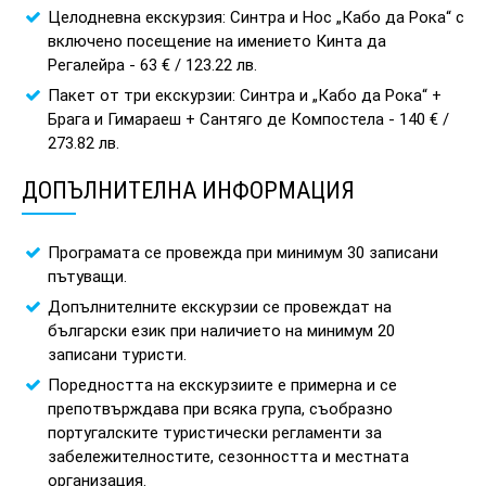
Целодневна екскурзия: Синтра и Нос „Кабо да Рока“ с
включено посещение на имението Кинта да
Регалейра - 63 € / 123.22 лв.
Пакет от три екскурзии: Синтра и „Кабо да Рока“ +
Брага и Гимараеш + Сантяго де Компостела - 140 € /
273.82 лв.
ДОПЪЛНИТЕЛНА ИНФОРМАЦИЯ
Програмата се провежда при минимум 30 записани
пътуващи.
Допълнителните екскурзии се провеждат на
български език при наличието на минимум 20
записани туристи.
Поредността на екскурзиите е примерна и се
препотвърждава при всяка група, съобразно
португалските туристически регламенти за
забележителностите, сезонността и местната
организация.