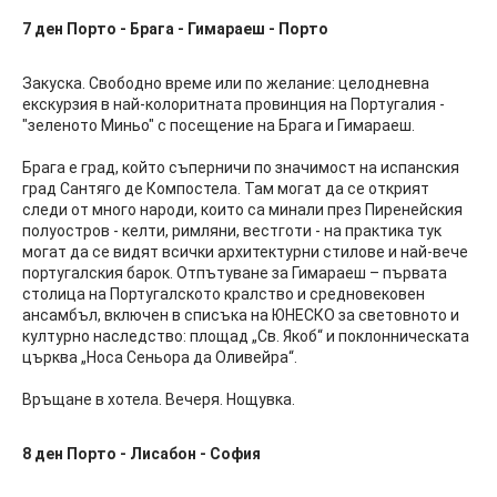
7 ден
Порто - Брага - Гимараеш - Порто
Закуска. Свободно време или по желание: целодневна
екскурзия в най-колоритната провинция на Португалия -
"зеленото Миньо" с посещение на Брага и Гимараеш.
Брага е град, който съперничи по значимост на испанския
град Сантяго де Компостела. Там могат да се открият
следи от много народи, които са минали през Пиренейския
полуостров - келти, римляни, вестготи - на практика тук
могат да се видят всички архитектурни стилове и най-вече
португалския барок. Отпътуване за Гимараеш – първата
столица на Португалското кралство и средновековен
ансамбъл, включен в списъка на ЮНЕСКО за световното и
културно наследство: площад „Св. Якоб“ и поклонническата
църква „Носа Сеньора да Оливейра“.
Връщане в хотела. Вечеря. Нощувка.
8 ден
Порто - Лисабон - София