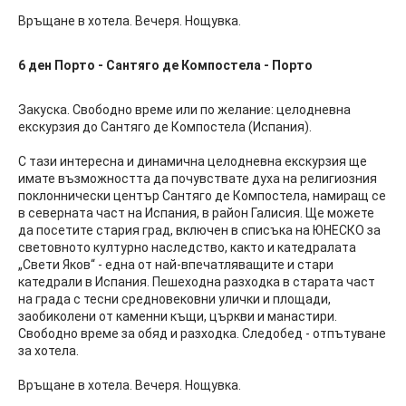
Връщане в хотела. Вечеря. Нощувка.
6 ден
Порто - Сантяго де Компостела - Порто
Закуска. Свободно време или по желание: целодневна
екскурзия до Сантяго де Компостела (Испания).
С тази интересна и динамична целодневна екскурзия ще
имате възможността да почувствате духа на религиозния
поклоннически център Сантяго де Компостела, намиращ се
в северната част на Испания, в район Галисия. Ще можете
да посетите стария град, включен в списъка на ЮНЕСКО за
световното културно наследство, както и катедралата
„Свети Яков“ - една от най-впечатляващите и стари
катедрали в Испания. Пешеходна разходка в старата част
на града с тесни средновековни улички и площади,
заобиколени от каменни къщи, църкви и манастири.
Свободно време за обяд и разходка. Следобед - отпътуване
за хотела.
Връщане в хотела. Вечеря. Нощувка.