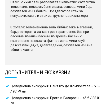
Стаи: Всички стаи разполагат с климатик, сателитна
телевизия, телефон, баня с вана, сешоар, мини бар,
безплатен Wi-Fi, балкон. Предлагат се стаи за
непушачи, както и стаи за трудноподвижни хора.
В хотела: телевизионна зала, библиотека, магазини,
бар, ресторат, а-ла-карт ресторант, снек-бар при
басейна, външен басейн, вътрешен басейн с
подгряване на водата, фитнес зала, мини клуб,
детска площадка, детегледачка, безплатен Wi-Fi на
общите части.
ДОПЪЛНИТЕЛНИ ЕКСКУРЗИИ
Целодневна екскурзия: Сантяго де Компостела - 50 €
/ 97.79 лв.
Целодневна екскурзия: Брага и Гимараеш - 45 € / 88.01
лв.