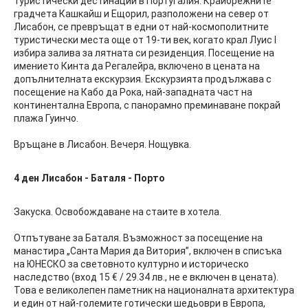
туристически дестинации в Португалия. Крайбрежните
градчета Кашкайш и Ещорил, разположени на север от
Лисабон, се превръщат в едни от най-космополитните
туристически места още от 19-ти век, когато крал Луис I
избира залива за лятната си резиденция. Посещение на
имението Кинта да Регалейра, включено в цената на
допълнителната екскурзия. Екскурзията продължава с
посещение на Кабо да Рока, най-западната част на
континентална Европа, с панорамно преминаване покрай
плажа Гуинчо.
Връщане в Лисабон. Вечеря. Нощувка.
4 ден
Лисабон - Баталя - Порто
Закуска. Освобождаване на стаите в хотела.
Отпътуване за Баталя. Възможност за посещение на
манастира „Санта Мария да Витория”, включен в списъка
на ЮНЕСКО за световното културно и историческо
наследство (вход 15 € / 29.34 лв., не е включен в цената).
Това е великолепен паметник на националната архитектура
и един от най-големите готически шедьоври в Европа,