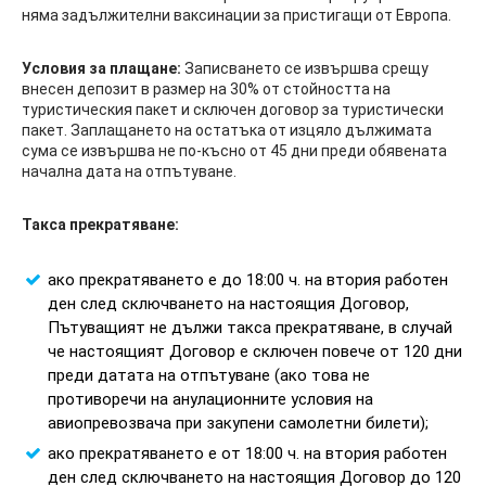
няма задължителни ваксинации за пристигащи от Европа.
Условия за плащане:
Записването се извършва срещу
внесен депозит в размер на 30% от стойността на
туристическия пакет и сключен договор за туристически
пакет. Заплащането на остатъка от изцяло дължимата
сума се извършва не по-късно от 45 дни преди обявената
начална дата на отпътуване.
Такса прекратяване:
ако прекратяването е до 18:00 ч. на втория работен
ден след сключването на настоящия Договор,
Пътуващият не дължи такса прекратяване, в случай
че настоящият Договор е сключен повече от 120 дни
преди датата на отпътуване (ако това не
противоречи на анулационните условия на
авиопревозвача при закупени самолетни билети);
ако прекратяването е от 18:00 ч. на втория работен
ден след сключването на настоящия Договор до 120