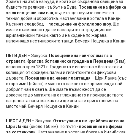
Храмът на зъба на Буда, в който се съхранява свещена за
будистите реликва - зъбът на Буда.
Посещение на фабрика
за скъпоценни камъни
, където ще научите повече за
техния добив и обработка. Настаняване в хотела в Канди.
Късният следобед –
посещение на фолклорно шоу.
Ще
имате възможност да се насладите на традиционни
шриланкийски танци, както и на ходене по жарава,
напомнящо нестинарските танци. Вечеря. Нощувка в Канди.
ПЕТИ ДЕН
– Закуска.
Посещение на най-голямата в
страната Кралска ботаническа градина в Пераденя
(5 км),
основана през 1821 г. Градината е известна с богатата си
колекция от орхидеи, палми и гигантските си фикусови
дървета.
Посещение на чаена плантация
– Шри Ланка (със
старо име Цейлон) е мястото на което се произвежда най-
добрият чай в света. Ще имате възможност да се
докоснете до магията на отглеждането и производството
на ценната напитка, както и ще опитате приготвения на
място чай. Вечеря. Нощувка в Канди.
ШЕСТИ ДЕН
– Закуска.
Отпътуване към крайбрежието на
Шри Ланка
(около 160 км). По пътя -
посещение на ферма
за костенурки.
Настаняване в хотел на брега на Индийския