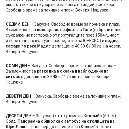
океан, в някой от курортите на брега на индийския океан.
Свободно време за почивка и плаж. Вечеря. Нощувка.
СЕДМИ ДЕН
– Закуска. Свободно време за почивка и плаж.
Възможност за
посещение на форта в Гале
(отбранително
съоражение построено от португалците през 1584 г., част
от световното културно наследство на ЮНЕСКО) и
водно
сафари по река Маду
с доплащане 40.90 € / 80 лв. на човек.
Вечеря. Нощувка.
ОСМИ ДЕН
– Закуска. Свободно време за почивка и плаж.
Възможност за
разходка в океана и наблюдение на
китове
с доплащане 89.48 € / 175 лв. на човек. Вечеря.
Нощувка.
ДЕВЕТИ ДЕН
– Закуска. Свободно време за почивка и плаж.
Вечеря. Нощувка.
ДЕСЕТИ ДЕН
– Закуска. Отпътуваме за
Коломбо
(60 км).
Обяд.
Панорамна обиколка с автобус на столицата на
Шри Ланка.
Трансфер до летището на Коломбо. Полет