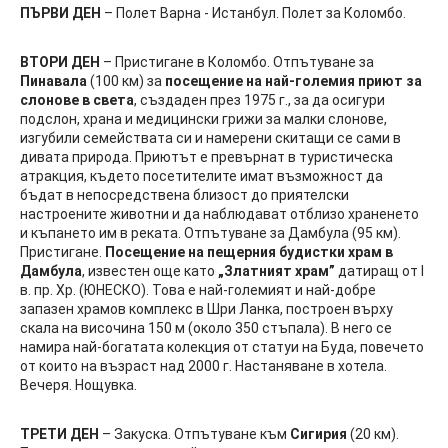
ПЪРВИ ДЕН
– Полет Варна - Истанбул. Полет за Коломбо.
ВТОРИ ДЕН
– Пристигане в Коломбо. Отпътуване за
Пинавала
(100 км) за
посещение на най-големия приют за
слонове в света
, създаден през 1975 г., за да осигури
подслон, храна и медицински грижи за малки слонове,
изгубили семействата си и намерени скитащи се сами в
дивата природа. Приютът е превърнат в туристическа
атракция, където посетителите имат възможност да
бъдат в непосредствена близост до приятелски
настроените животни и да наблюдават отблизо храненето
и къпането им в реката. Отпътуване за Дамбула (95 км).
Пристигане.
Посещение на пещерния будистки храм в
Дамбула
, известен още като
„Златният храм”
датиращ от I
в. пр. Хр. (ЮНЕСКО). Това е най-големият и най-добре
запазен храмов комплекс в Шри Ланка, построен върху
скала на височина 150 м (около 350 стъпала). В него се
намира най-богатата колекция от статуи на Буда, повечето
от които на възраст над 2000 г. Настаняване в хотела.
Вечеря. Нощувка.
ТРЕТИ ДЕН
– Закуска. Отпътуване към
Сигирия
(20 км).