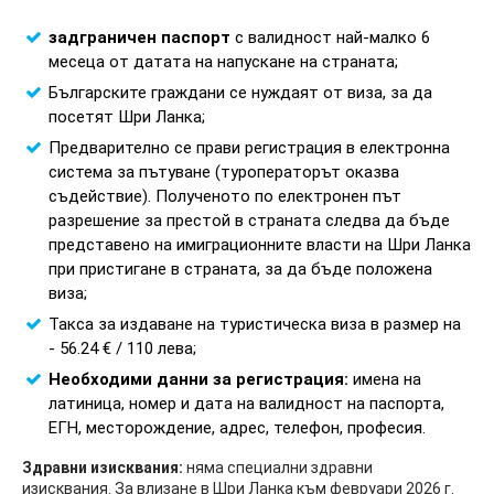
задграничен паспорт
с валидност най-малко 6
месеца от датата на напускане на страната;
Българските граждани се нуждаят от виза, за да
посетят Шри Ланка;
Предварително се прави регистрация в електронна
система за пътуване (туроператорът оказва
съдействие). Полученото по електронен път
разрешение за престой в страната следва да бъде
представено на имиграционните власти на Шри Ланка
при пристигане в страната, за да бъде положена
виза;
Такса за издаване на туристическа виза в размер на
- 56.24 € / 110 лева;
Необходими данни за регистрация:
имена на
латиница, номер и дата на валидност на паспорта,
ЕГН, месторождение, адрес, телефон, професия.
Здравни изисквания:
няма специални здравни
изисквания. За влизане в Шри Ланка към февруари 2026 г.