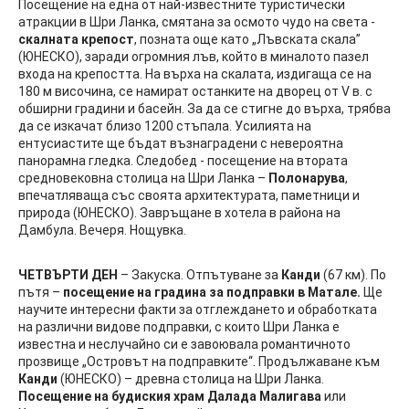
Посещение на една от най-известните туристически
атракции в Шри Ланка, смятана за осмото чудо на света -
скалната крепост
, позната още като „Лъвската скала”
(ЮНЕСКО), заради огромния лъв, който в миналото пазел
входа на крепостта. На върха на скалата, издигаща се на
180 м височина, се намират останките на дворец от V в. с
обширни градини и басейн. За да се стигне до върха, трябва
да се изкачат близо 1200 стъпала. Усилията на
ентусиастите ще бъдат възнаградени с невероятна
панорамна гледка. Следобед - посещение на втората
средновековна столица на Шри Ланка –
Полонарува
,
впечатляваща със своята архитектурата, паметници и
природа (ЮНЕСКО). Завръщане в хотела в района на
Дамбула. Вечеря. Нощувка.
ЧЕТВЪРТИ ДЕН
– Закуска. Отпътуване за
Канди
(67 км). По
пътя –
посещение на градина за подправки в Матале.
Ще
научите интересни факти за отглеждането и обработката
на различни видове подправки, с които Шри Ланка е
известна и неслучайно си е завоювала романтичното
прозвище „Островът на подправките“. Продължаване към
Канди
(ЮНЕСКО) – древна столица на Шри Ланка.
Посещение на будиския храм Далада Малигава
или