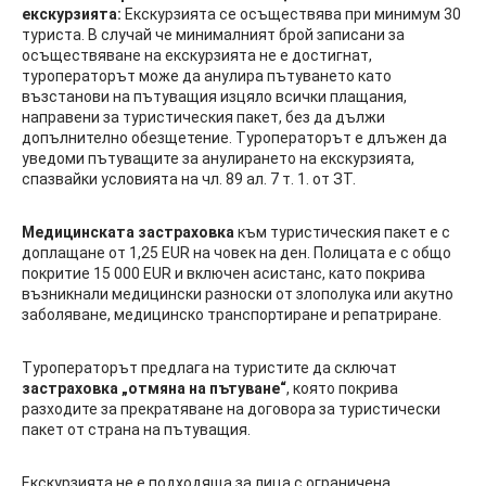
екскурзията:
Екскурзията се осъществява при минимум 30
туриста. В случай че минималният брой записани за
осъществяване на екскурзията не е достигнат,
туроператорът може да анулира пътуването като
възстанови на пътуващия изцяло всички плащания,
направени за туристическия пакет, без да дължи
допълнително обезщетение. Туроператорът е длъжен да
уведоми пътуващите за анулирането на екскурзията,
спазвайки условията на чл. 89 ал. 7 т. 1. от ЗТ.
Медицинската застраховка
към туристическия пакет е с
доплащане от 1,25 EUR на човек на ден. Полицата е с общо
покритие 15 000 ЕUR и включен асистанс, като покрива
възникнали медицински разноски от злополука или акутно
заболяване, медицинско транспортиране и репатриране.
Туроператорът предлага на туристите да сключат
застраховка „отмяна на пътуване“
, която покрива
разходите за прекратяване на договора за туристически
пакет от страна на пътуващия.
Екскурзията не е подходяща за лица с ограничена