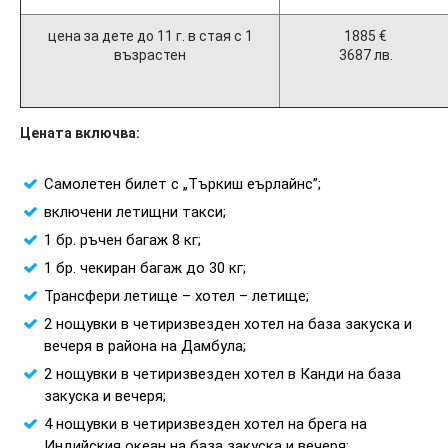
цена за дете до 11 г. в стая с 1
1885 €
възрастен
3687 лв.
Цената включва:
Самолетен билет с „Търкиш еърлайнс”;
включени летищни такси;
1 бр. ръчен багаж 8 кг;
1 бр. чекиран багаж до 30 кг;
Трансфери летище – хотел – летище;
2 нощувки в четиризвезден хотел на база закуска и
вечеря в района на Дамбула;
2 нощувки в четиризвезден хотел в Канди на база
закуска и вечеря;
4 нощувки в четиризвезден хотел на брега на
Индийския океан на база закуска и вечеря;