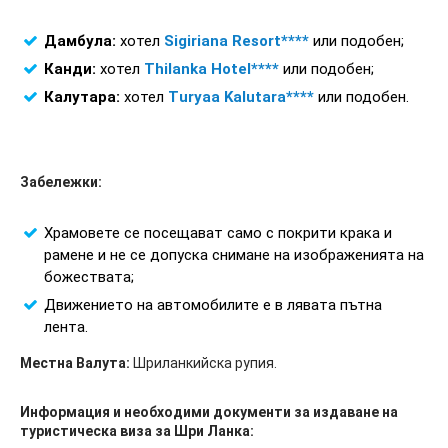
Дамбула:
хотел
Sigiriana Resort****
или подобен;
Канди:
хотел
Thilanka Hotel****
или подобен;
Калутара:
хотел
Turyaa Kalutara****
или подобен.
Забележки:
Храмовете се посещават само с покрити крака и
рамене и не се допуска снимане на изображенията на
божествата;
Движението на автомобилите е в лявата пътна
лента.
Местна Валута:
Шриланкийска рупия.
Информация и необходими документи за издаване на
туристическа виза за Шри Ланка: