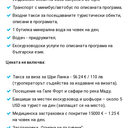
Транспорт с минибус/автобус по описаната програма;
Входни такси за посещаваните туристически обекти,
описани в програмата;
1 бутилка минерална вода на човек на ден;
Водач - придружител;
Екскурзоводски услуги по описаната програма на
български език.
Цената не включва:
Такса за виза за Шри Ланка - 56.24 € / 110 лв.
(туроператорът съдейства за издаване на визата);
Посещение на Гале Форт и сафари по река Маду;
Бакшиши за местен екскурзовод и шофьори – около 5
USD на турист на ден (заплащат се на място);
Медицинска застраховка с покритие 15000 € – 1.25 €
на човек на ден;
Застраховка „Отмяна на пътуване”;