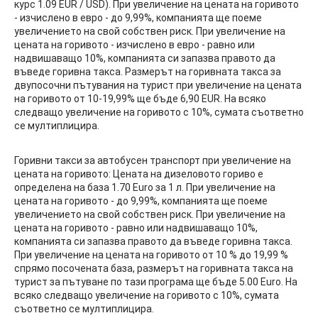
курс 1.09 EUR / USD). При увеличение на цената на горивото
- изчислено в евро - до 9,99%, компанията ще поеме
увеличението на свой собствен риск. При увеличение на
цената на горивото - изчислено в евро - равно или
надвишаващо 10%, компанията си запазва правото да
въведе горивна такса. Размерът на горивната такса за
двупосочни пътувания на турист при увеличение на цената
на горивото от 10-19,99% ще бъде 6,90 EUR. На всяко
следващо увеличение на горивото с 10%, сумата съответно
се мултиплицира.
Горивни такси за автобусен транспорт при увеличение на
цената на горивото: Цената на дизеловото гориво е
определена на база 1.70 Euro за 1 л. При увеличение на
цената на горивото - до 9,99%, компанията ще поеме
увеличението на свой собствен риск. При увеличение на
цената на горивото - равно или надвишаващо 10%,
компанията си запазва правото да въведе горивна такса.
При увеличение на цената на горивото от 10 % до 19,99 %
спрямо посочената база, размерът на горивната такса на
турист за пътуване по тази програма ще бъде 5.00 Euro. На
всяко следващо увеличение на горивото с 10%, сумата
съответно се мултиплицира.