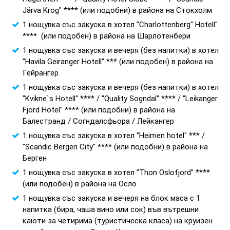
Järva Krog" **** (или подобни) в района на Стокхолм
1 нощувка със закуска в хотел "Charlottenberg" Hotell"
**** (или подобен) в района на Шарлотенбери
1 нощувка със закуска и вечеря (без напитки) в хотел
"Havila Geiranger Hotell" *** (или подобен) в района на
Гейрангер
1 нощувка със закуска и вечеря (без напитки) в хотел
"Kvikne`s Hotell" **** / "Quality Sogndal" **** / "Leikanger
Fjord Hotel" **** (или подобни) в района на
Балестранд / Согндалсфьора / Лейкангер
1 нощувка със закуска в хотел "Heimen hotel" *** /
"Scandic Bergen City" **** (или подобни) в района на
Берген
1 нощувка със закуска в хотел "Thon Oslofjord" ****
(или подобен) в района на Осло
1 нощувка със закуска и вечеря на блок маса с 1
напитка (бира, чаша вино или сок) във вътрешни
каюти за четирима (туристическа класа) на круизен