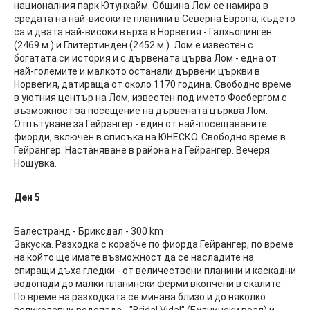
националния парк Ютунхайм. Община Лом се намира в
средата на най-високите планини в Северна Европа, където
са и двата най-високи върха в Норвегия - Галхьопинген
(2469 м.) и Глитертинден (2452 м.). Лом е известен с
богатата си история и с дървената църва Лом - една от
най-големите и малкото останали дървени църкви в
Норвегия, датираща от около 1170 година. Свободно време
в уютния център на Лом, известен под името Фосбергом с
възможност за посещение на дървената църква Лом.
Отпътуване за Гейрангер - един от най-посещаваните
фиорди, включен в списъка на ЮНЕСКО. Свободно време в
Гейрангер. Настаняване в района на Гейрангер. Вечеря.
Нощувка.
Ден 5
Балестранд - Бриксдал - 300 km
Закуска. Разходка с корабче по фиорда Гейрангер, по време
на който ще имате възможност да се насладите на
спиращи дъха гледки - от величествени планини и каскадни
водопади до малки планински ферми вкопчени в скалите.
По време на разходката се минава близо и до няколко