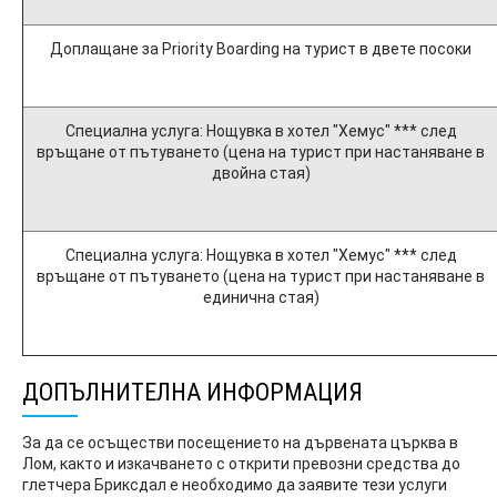
Доплащане за Priority Boarding на турист в двете посоки
Специална услуга: Нощувка в хотел "Хемус" *** след
връщане от пътуването (цена на турист при настаняване в
двойна стая)
Специална услуга: Нощувка в хотел "Хемус" *** след
връщане от пътуването (цена на турист при настаняване в
единична стая)
ДОПЪЛНИТЕЛНА ИНФОРМАЦИЯ
За да се осъществи посещението на дървената църква в
Лом, както и изкачването с открити превозни средства до
глетчера Бриксдал е необходимо да заявите тези услуги