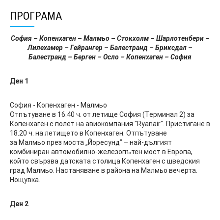
ПРОГРАМА
София – Копенхаген – Малмьо – Стокхолм – Шарлотенбери –
Лилехамер – Гейрангер – Балестранд – Бриксдал –
Балестранд – Берген – Осло – Копенхаген – София
Ден 1
София - Копенхаген - Малмьо
Отпътуване в 16.40 ч. от летище София (Терминал 2) за
Копенхаген с полет на авиокомпания "Ryanair". Пристигане в
18.20 ч. на летището в Копенхаген. Отпътуване
за Малмьо през моста „Йоресунд” – най-дългият
комбиниран автомобилно-железопътен мост в Европа,
който свързва датската столица Копенхаген с шведския
град Малмьо. Настаняване в района на Малмьо вечерта.
Нощувка.
Ден 2