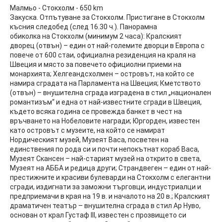
Малмьо - Стокхолм - 650 km
Закуска. Отпътуване за Стокхолм. Пристигане в Стокхолм
късния следобед (след 16.30 ч.). Панорамна
обиколка на Стокхолм (минимум 2 часа): Кралският
дворец (отвън) – един от най-големите дворци в Европа с
повече от 600 стаи, официална резиденция на краля на
Швеция и място за повечето официолни приеми на
монархията; Хелгеандсхолмен – островът, на който се
намира сградата на Парламента на Швеция; Кметството
(отвън) – внушителна сграда изградена в стил „национален
романтизъм“ и една от най-известните сгради в Швеция,
където всяка година се провежда банкет в чест на
връчването на Нобеловите награди; Юргорден, известен
като островът с музеите, на който се намират
Нордическият музей, Музеят Васа, посветен на
единствения по рода си и почти непокътнат кораб Васа,
Музеят Скансен – най-старият музей на открито в света,
Музеят на АББА и редица други; Страндвеген – един от най-
престижните и красиви булеварди на Стокхолм с елегантни
сгради, издигнати за заможни търговци, индустриалци и
предприемачи в края на 19 в. и началото на 20 в.; Кралският
драматичен театър – внушителна сграда в стил Ар Нуво,
основан от крал Густаф III, известен с прозвището си