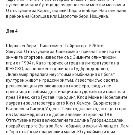
луксозни модни бутици до очарователни местни магазини.
Отпътуване за Карлщтад или Шарлотенбери. Настаняване
в района на Карлщад или Шарлотенбери. Нощувка.
Ден 4
Шарлотенбери - Лилехамер - Гейрангер - 575 km
Закуска. Отпътуване за Лилехамер - признат център на
зимните спортове, известен със Зимните олимпийски
игри от 1994 г. Като творчески град на литературата на
ЮНЕСКО, разположен в долината Гудбрандсдален,
Лилехамер предлага неустоима комбинация от богат
културен живот и градски ритъм. Известен със своята
релаксираща и успокояваща атмосфера, градът се
превръща в любима дестинация за художници и писатели
през 19 век, като Густав Фрьодинг, Клод Моне и Нобеловите
лауреати за литература като Кнут Хамсун, Бьорнстерне
Бьорнсон и Сигрид Ундсет. Пешеходна разходка в центъра
на Лилехамер, който е добре запазен от края на 19 в.
Отпътуване през великолепната долина Гудбрандсдален,
покрай езерото Вага за Лом - община в окръг Инландет. Лом
е "вратата" към планинския масив Ютунхаймен и към