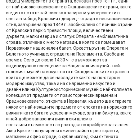
водещ университет в страната, основан през 1811 г., един
от най-високо класираните в Скандинавските страни, както
и един от стоте най-високо класирани университети в
света въобще; Кралският дворец - сграда в неокласически
стил, завършена през 1849 г., заобиколена от всички страни
от Кралския парк с тревисти площи, величествени
дървета, малки езерца и статуи; Операта - емблематична
сграда, отличена с много награди, в която се помещават
Норвежкият национален балет, Оркестърът на Операта и
Балетното училище; сградата на Парламента. Свободно
време в Осло до около 14.30 ч. с възможност за
индивидуално посещение на Националния музей - най-
големият музей на изкуството в Скандинавските страни, в
който ще можете да се насладите както на по-старо и
модерно изкуство, така и на съвременно изкуство и
дизайн или на Културноисторическия музей с най-голямата
колекция от предмети от праисторически времена и
Средновековието, открита в Норвегия, където ще откриете
някои от най-изящните предмети от епохата на норвежките
викинги като богато украсени мечове, златни бижута, както
и най-добре запазения викингски шлем в
света или възможност за разходка по крайбрежната алея
Акер Брюге - популярен и оживен район с ресторанти,
магазини и офис сгради, с хубав изглед към яхтеното