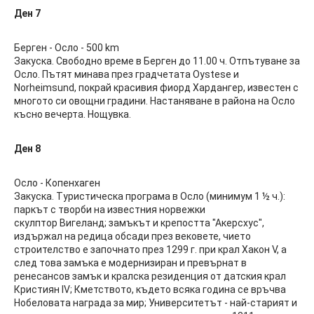
Ден 7
Берген - Осло - 500 km
Закуска. Свободно време в Берген до 11.00 ч. Отпътуване за
Осло. Пътят минава през градчетата Oystese и
Norheimsund, покрай красивия фиорд Хардангер, известен с
многото си овощни градини. Настаняване в района на Осло
късно вечерта. Нощувка.
Ден 8
Осло - Копенхаген
Закуска. Туристическа програма в Осло (минимум 1 ½ ч.):
паркът с творби на известния норвежки
скулптор Вигеланд; замъкът и крепостта "Акерсхус",
издържал на редица обсади през вековете, чието
строителство е започнато през 1299 г. при крал Хакон V, а
след това замъка е модернизиран и превърнат в
ренесансов замък и кралска резиденция от датския крал
Кристиян IV; Кметството, където всяка година се връчва
Нобеловата награда за мир; Университетът - най-старият и