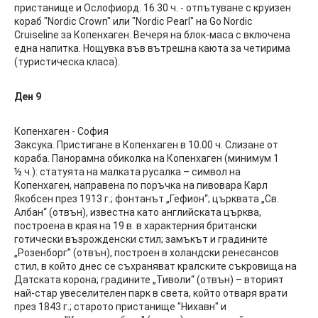
пристанище и Ослофиорд. 16.30 ч. - отпътуване с круизен
кораб "Nordic Crown" или "Nordic Pearl" на Go Nordic
Cruiseline за Копенхаген. Вечеря на блок-маса с включена
една напитка. Нощувка във вътрешна каюта за четирима
(туристическа класа).
Ден 9
Копенхаген - София
Заксука. Пристигане в Копенхаген в 10.00 ч. Слизане от
кораба. Панорамна обиколка на Копенхаген (минимум 1
½ ч.): статуята на малката русалка – символ на
Копенхаген, направена по поръчка на пивовара Карл
Якобсен през 1913 г.; фонтанът „Гефион“; църквата „Св.
Албан“ (отвън), известна като английската църква,
построена в края на 19 в. в характерния британски
готически възрожденски стил; замъкът и градините
„Розенборг” (отвън), построен в холандски ренесансов
стил, в който днес се съхраняват кралските съкровища на
Датската корона; градините „Тиволи“ (отвън) – вторият
най-стар увеселителен парк в света, който отваря врати
през 1843 г.; старото пристанище "Нихавн" и