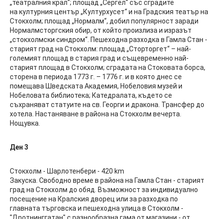
„театралния крал“; площад „Сергел“ със сградите
на културния център „Културхусет“ и на Градския театър на
Стокхолм; площад „Нормалм“, добил популярност заради
Нормалмсторгския обир, от който произлиза и изразът
„стокхолмски синдром“. Пешеходна разходка в Гамла Стан -
старият град на Стокхолм: площад „Сторторгет“ – най-
големият площад в стария град и същевременно най-
старият площад в Стокхолм; сградата на Стоковата борса,
сторена в периода 1773 г. – 1776 г. и в която днес се
помещава Шведската Академия, Нобеловия музей и
Нобеловата библиотека; Катедралата, където се
съхраняват статуите на св. Георги и дракона. Трансфер до
хотела. Настаняване в района на Стокхолм вечерта.
Нощувка.
Ден 3
Стокхолм - Шарлотенбери - 420 km
Закуска. Свободно време в района на Гамла Стан - старият
град на Стокхолм до обяд. Възможност за индивидуално
посещение на Кралския дворец или за разходка по
главната търговска и пешеходна улица в Стокхолм -
"Дротнинггатан" с разнообразна гама от магазини - от