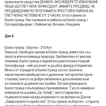
превозните средства (ВАЖНО: АКО ИЗБЕРЕТЕ ИЗКАЧВАНЕ
ПЕША ДО ГЛЕТЧЕРА "БРИКСДАЛ", ИМАЙТЕ ПРЕДВИД, ЧЕ
ПРЕДВИДЕНИЯ ПО ПРОГРАМАТА ПРЕСТОЙ В РАЙОНА НА
ГЛЕТЧЕРА Е НЕ ПОВЕЧЕ ОТ 2 ЧАСА!). Отпътуване за
Балестранд. Настаняване в района на Балестранд /
Согндалсфьоран / Лейкангер. Вечеря. Нощувка.
Ден 6
Балестранд - Берген - 210 km
Закуска. Свободно време в Балестранд, известен със
своята впечатляваща природа. Заобиколен от високи
планини, Балестранд е идилично разположен покрай
Зогнефьорд - най-дългият и дълбок фиорд в Норвегия.
Много от сградите в Балестранд са построени в
характерния швейцарски и драконов тип архитектурни
стилове, които са добре запазени в допълнение към
останалите дървени постройки. Затова разходка в
Балестранд е вълнуващо преживяване. Тук се намира и
уникалната църква „Св. Олаф“, чиито параклис е
първоизточник на вдъхновението за филма на Дисни
„Замръзналото кралство“. Отпътуване за Берген - старата