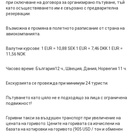
при сключване на договора за организирано пътуване, тъй
като осъществяването им е свързано с предварителна
резервации.
Възможна е промяна в полетното разписание от страна на
авиокомпанията.
Валутни курсове: 1 EUR = 10,88 SEK 1 EUR = 7,46 DKK 1 EUR =
11,56 NOK
Часово време: България12 ч., Швеция, Дания, Норвегия 11 ч.
Екскурзията се провежда при минимум 24 туристи.
Пътуването като цяло не е подходящо за лица с ограничена
подвижност!
Горивни такси за въздушен транспорт при увеличение на
цената на горивото: Цените на горивата са изчислени на
базата на котировки на горивото (905 USD / тон и обменен