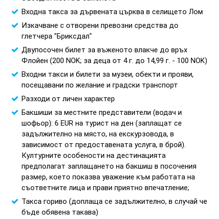
Входна такса за дървената църква в селището Лом
Изкачване с отворени превозни средства до
глетчера "Бриксдал"
Двупосочен билет за въженото влакче до връх
Флойен (200 NOK; за деца от 4 г. до 14,99 г. - 100 NOK)
Входни такси и билети за музеи, обекти и прояви,
посещавани по желание и градски транспорт
Разходи от личен характер
Бакшиши за местните представители (водач и
шофьор): 6 EUR на турист на ден (заплащат се
задължително на място, на екскурзовода, в
зависимост от предоставената услуга, в брой).
Културните особености на дестинацията
предполагат заплащането на бакшиш в посочения
размер, което показва уважение към работата на
съответните лица и прави приятно впечатление;
Такса гориво (доплаща се задължително, в случай че
бъде обявена такава)