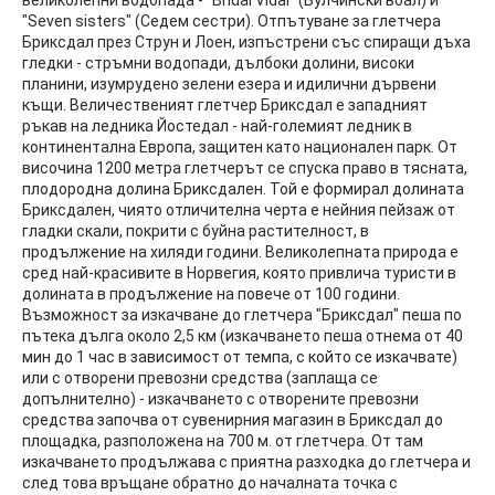
великолепни водопада - "Bridal Vidal" (Булчински воал) и
"Seven sisters" (Седем сестри). Отпътуване за глетчера
Бриксдал през Струн и Лоен, изпъстрени със спиращи дъха
гледки - стръмни водопади, дълбоки долини, високи
планини, изумрудено зелени езера и идилични дървени
къщи. Величественият глетчер Бриксдал е западният
ръкав на ледника Йостедал - най-големият ледник в
континентална Европа, защитен като национален парк. От
височина 1200 метра глетчерът се спуска право в тясната,
плодородна долина Бриксдален. Той е формирал долината
Бриксдален, чиято отличителна черта е нейния пейзаж от
гладки скали, покрити с буйна растителност, в
продължение на хиляди години. Великолепната природа е
сред най-красивите в Норвегия, която привлича туристи в
долината в продължение на повече от 100 години.
Възможност за изкачване до глетчера "Бриксдал" пеша по
пътека дълга около 2,5 км (изкачването пеша отнема от 40
мин до 1 час в зависимост от темпа, с който се изкачвате)
или с отворени превозни средства (заплаща се
допълнително) - изкачването с отворените превозни
средства започва от сувенирния магазин в Бриксдал до
площадка, разположена на 700 м. от глетчера. От там
изкачването продължава с приятна разходка до глетчера и
след това връщане обратно до началната точка с