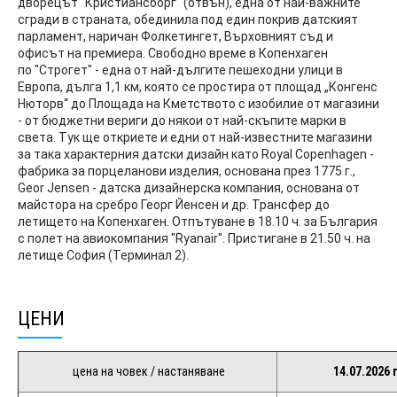
дворецът "Кристиансборг" (отвън), една от най-важните
сгради в страната, обединила под един покрив датският
парламент, наричан Фолкетингет, Върховният съд и
офисът на премиера. Свободно време в Копенхаген
по "Строгет" - една от най-дългите пешеходни улици в
Европа, дълга 1,1 км, която се простира от площад „Конгенс
Нюторв“ до Площада на Кметството с изобилие от магазини
- от бюджетни вериги до някои от най-скъпите марки в
света. Тук ще откриете и едни от най-известните магазини
за така характерния датски дизайн като Royal Copenhagen -
фабрика за порцеланови изделия, основана през 1775 г.,
Geor Jensen - датска дизайнерска компания, основана от
майстора на сребро Георг Йенсен и др. Трансфер до
летището на Копенхаген. Отпътуване в 18.10 ч. за България
с полет на авиокомпания "Ryanair". Пристигане в 21.50 ч. на
летище София (Терминал 2).
ЦЕНИ
цена на човек / настаняване
14.07.2026 г