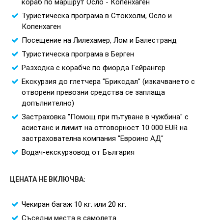
кораб по маршрут Осло - Копенхаген
Туристическа програма в Стокхолм, Осло и
Копенхаген
Посещение на Лилехамер, Лом и Балестранд
Туристическа програма в Берген
Разходка с корабче по фиорда Гейрангер
Екскурзия до глетчера "Бриксдал" (изкачването с
отворени превозни средства се заплаща
допълнително)
Застраховка "Помощ при пътуване в чужбина" с
асистанс и лимит на отговорност 10 000 EUR на
застрахователна компания "Евроинс АД"
Водач-екскурзовод от България
ЦЕНАТА НЕ ВКЛЮЧВА:
Чекиран багаж 10 кг. или 20 кг.
Съседни места в самолета