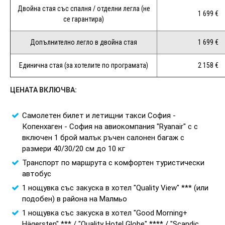
Двойна стая със спалня / отделни легла (не
1 699 €
се гарантира)
Допълнително легло в двойна стая
1 699 €
Единична стая (за хотелите по програмата)
2 158 €
ЦЕНАТА ВКЛЮЧВА:
Самолетен билет и летищни такси София -
Копенхаген - София на авиокомпания "Ryanair" с с
включен 1 брой малък ръчен салонен багаж с
размери 40/30/20 см до 10 кг
Транспорт по маршрута с комфортен туристически
автобус
1 нощувка със закуска в хотел "Quality View" *** (или
подобен) в района на Малмьо
1 нощувка със закуска в хотел "Good Morning+
Hägersten" *** / "Quality Hotel Globe" **** / "Scandic