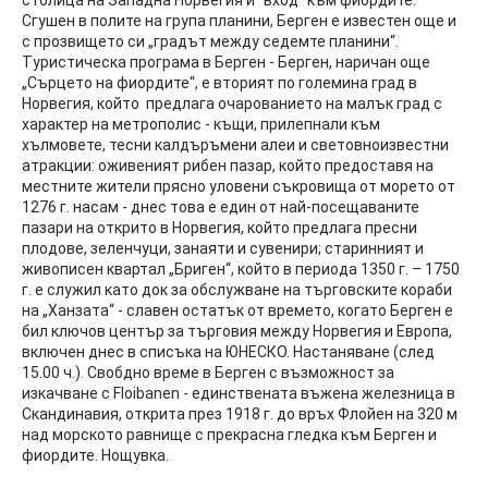
столица на Западна Норвегия и "вход" към фиордите.
Сгушен в полите на група планини, Берген е известен още и
с прозвището си „градът между седемте планини“.
Туристическа програма в Берген - Берген, наричан още
„Сърцето на фиордите“, е вторият по големина град в
Норвегия, който предлага очарованието на малък град с
характер на метрополис - къщи, прилепнали към
хълмовете, тесни калдъръмени алеи и световноизвестни
атракции: оживеният рибен пазар, който предоставя на
местните жители прясно уловени съкровища от морето от
1276 г. насам - днес това е един от най-посещаваните
пазари на открито в Норвегия, който предлага пресни
плодове, зеленчуци, занаяти и сувенири; старинният и
живописен квартал „Бриген“, който в периода 1350 г. – 1750
г. е служил като док за обслужване на търговските кораби
на „Ханзата“ - славен остатък от времето, когато Берген е
бил ключов център за търговия между Норвегия и Европа,
включен днес в списъка на ЮНЕСКО. Настаняване (след
15.00 ч.). Свобдно време в Берген с възможност за
изкачване с Floibanen - единствената въжена железница в
Скандинавия, открита през 1918 г. до връх Флойен на 320 м
над морското равнище с прекрасна гледка към Берген и
фиордите. Нощувка.