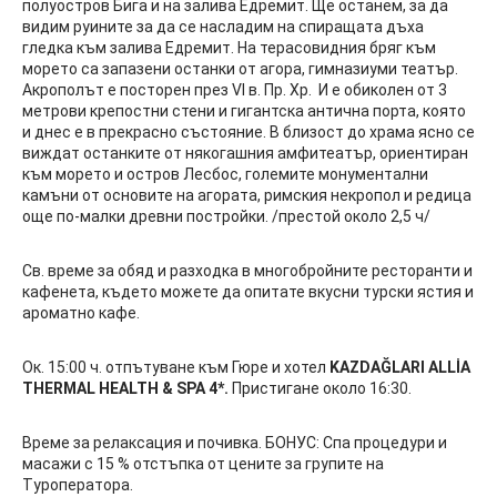
полуостров Бига и на залива Едремит. Ще останем, за да
видим руините за да се насладим на спиращата дъха
гледка към залива Едремит. На терасовидния бряг към
морето са запазени останки от агора, гимназиуми театър.
Акрополът е посторен през VI в. Пр. Хр. И е обиколен от 3
метрови крепостни стени и гигантска антична порта, която
и днес е в прекрасно състояние. В близост до храма ясно се
виждат останките от някогашния амфитеатър, ориентиран
към морето и остров Лесбос, големите монументални
камъни от основите на агората, римския некропол и редица
още по-малки древни постройки. /престой около 2,5 ч/
Св. време за обяд и разходка в многобройните ресторанти и
кафенета, където можете да опитате вкусни турски ястия и
ароматно кафе.
Ок. 15:00 ч. отпътуване към Гюре и хотел
KAZDAĞLARI ALLİA
THERMAL HEALTH & SPA 4*.
Пристигане около 16:30.
Време за релаксация и почивка. БОНУС: Спа процедури и
масажи с 15 % отстъпка от цените за групите на
Туроператора.