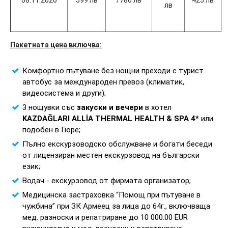
08.11.2026
599 лв
/786 лв
425 лв
лв
Пакетната цена включва:
Комфортно пътуване без нощни преходи с турист.
автобус за международен превоз (климатик,
видеосистема и други);
3 нощувки със
закуски и вечери
в хотел
KAZDAĞLARI ALLİA THERMAL HEALTH & SPA 4*
или
подобен в Гюре;
Пълно екскурзоводско обслужване и богати беседи
от лицензиран местен екскурзовод на български
език;
Водач - екскурзовод от фирмата организатор;
Медицинска застраховка “Помощ при пътуване в
чужбина” при ЗК Армеец за лица до 64г., включваща
мед. разноски и репатриране до 10 000.00 EUR