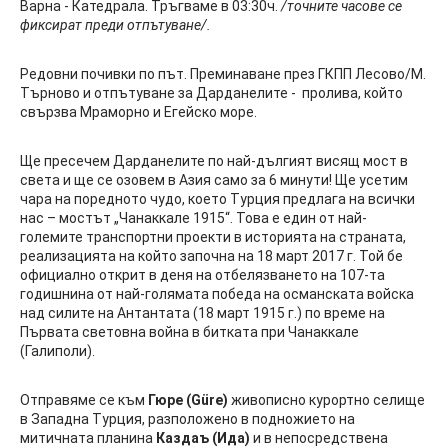
Варна - Катедрала. Тръгваме в 03:30ч.
/точните часове се
фиксират преди отпътуване/.
Редовни почивки по път. Преминаване през ГКПП Лесово/М.
Търново и отпътуване за Дарданелите - пролива, който
свързва Мраморно и Егейско море.
Ще пресечем Дарданелите по най-дългият висящ мост в
света и ще се озовем в Азия само за 6 минути! Ще усетим
чара на поредното чудо, което Турция предлага на всички
нас – мостът „Чанаккале 1915“. Това е един от най-
големите транспортни проекти в историята на страната,
реализацията на който започна на 18 март 2017 г. Той бе
официално открит в деня на отбелязването на 107-та
годишнина от най-голямата победа на османската войска
над силите на Антантата (18 март 1915 г.) по време на
Първата световна война в битката при Чанаккале
(Галиполи).
Отправяме се към
Гюре (Güre)
живописно курортно селище
в Западна Турция, разположено в подножието на
митичната планина
Каздаъ (Ида)
и в непосредствена