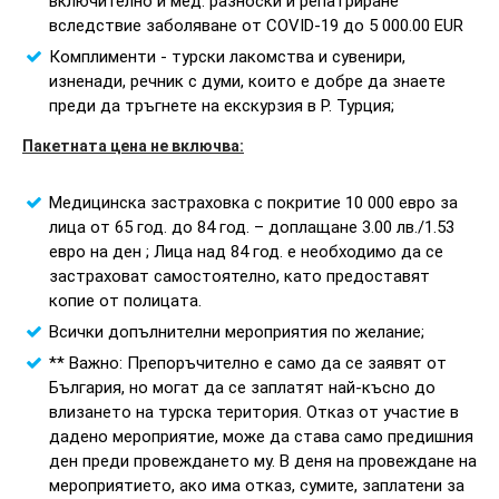
включително и мед. разноски и репатриране
вследствие заболяване от COVID-19 до 5 000.00 EUR
Комплименти - турски лакомства и сувенири,
изненади, речник с думи, които е добре да знаете
преди да тръгнете на екскурзия в Р. Турция;
Пакетната цена не включва:
Медицинска застраховка с покритие 10 000 евро за
лица от 65 год. до 84 год. – доплащане 3.00 лв./1.53
евро на ден ; Лица над 84 год. е необходимо да се
застраховат самостоятелно, като предоставят
копие от полицата.
Всички допълнителни мероприятия по желание;
** Важно: Препоръчително е само да се заявят от
България, но могат да се заплатят най-късно до
влизането на турска територия. Отказ от участие в
дадено мероприятие, може да става само предишния
ден преди провеждането му. В деня на провеждане на
мероприятието, ако има отказ, сумите, заплатени за