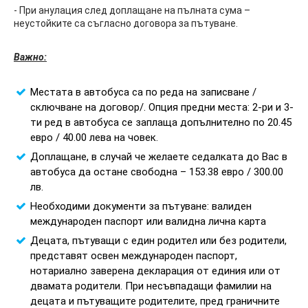
- При анулация след доплащане на пълната сума –
неустойките са съгласно договора за пътуване.
Важно:
Местата в автобуса са по реда на записване /
сключване на договор/. Опция предни места: 2-ри и 3-
ти ред в автобуса се заплаща допълнително по 20.45
евро / 40.00 лева на човек.
Доплащане, в случай че желаете седалката до Вас в
автобуса да остане свободна – 153.38 евро / 300.00
лв.
Необходими документи за пътуване: валиден
международен паспорт или валидна лична карта
Децата, пътуващи с един родител или без родители,
представят освен международен паспорт,
нотариално заверена декларация от единия или от
двамата родители. При несъвпадащи фамилии на
децата и пътуващите родителите, пред граничните