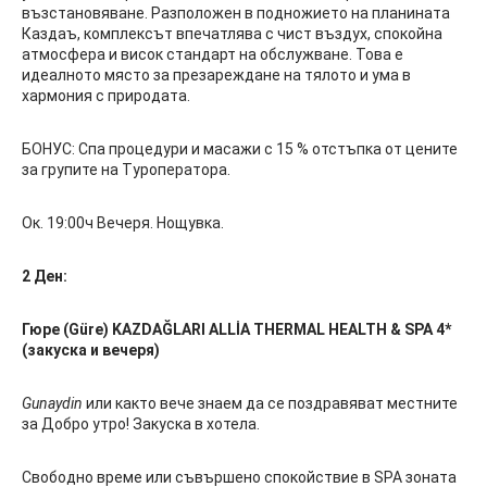
възстановяване. Разположен в подножието на планината
Каздаъ, комплексът впечатлява с чист въздух, спокойна
атмосфера и висок стандарт на обслужване. Това е
идеалното място за презареждане на тялото и ума в
хармония с природата.
БОНУС: Спа процедури и масажи с 15 % отстъпка от цените
за групите на Туроператора.
Ок. 19:00ч Вечеря. Нощувка.
2 Ден:
Гюре
(Güre)
KAZDAĞLARI ALLİA THERMAL HEALTH & SPA 4*
(закуска и вечеря)
Gunaydin
или както вече знаем да се поздравяват местните
за Добро утро! Закуска в хотела.
Свободно време или съвършено спокойствие в SPA зоната