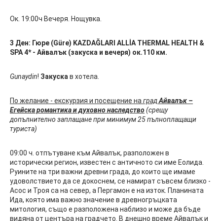
Ок. 19:00ч Вечеря. Нощувка.
3 Ден:
Гюре
(Güre)
KAZDAĞLARI ALLİA THERMAL HEALTH &
SPA 4* - Айвалък (закуска и вечеря) ок.
110
км.
Gunaydin
!
Закуска
в хотела.
По желание - екскурзия и посещение на
град
Айвалък –
Егейска романтика и духовно наследство
(срещу
допълнително заплащане при минимум 25 пълноплащащи
туриста)
09:00 ч. отпътуване към Айвалък, разположен в
исторически регион, известен с античното си име Еолида.
Руините на три важни древни града, до които ще имаме
удоволствието да се докоснем, се намират съвсем близко -
Асос и Троя са на север, а Пергамон е на изток. Планината
Ида, която има важно значение в древногръцката
митология, също е разположена наблизо и може да бъде
видяна от центъра на градчето. В днешно време Айвалък и