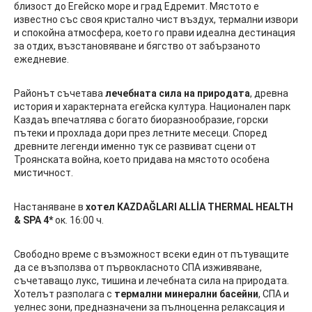
близост до Егейско море и град Едремит. Мястото е
известно със своя кристално чист въздух, термални извори
и спокойна атмосфера, което го прави идеална дестинация
за отдих, възстановяване и бягство от забързаното
ежедневие.
Районът съчетава
лечебната сила на природата
, древна
история и характерната егейска култура. Национален парк
Каздаъ впечатлява с богато биоразнообразие, горски
пътеки и прохлада дори през летните месеци. Според
древните легенди именно тук се развиват сцени от
Троянската война, което придава на мястото особена
мистичност.
Настаняване в
хотел KAZDAĞLARI ALLİA THERMAL HEALTH
& SPA 4*
ок. 16:00 ч.
Свободно време с възможност всеки един от пътуващите
да се възползва от първокласното СПА изживяване,
съчетаващо лукс, тишина и лечебната сила на природата.
Хотелът разполага с
термални минерални басейни
, СПА и
уелнес зони, предназначени за пълноценна релаксация и