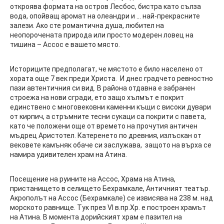
откроява формата на остров Лесбос, бистра като сълза
вода, опойващ аромат на олеандри и … най-прекрасните
залези. Ако сте романтична душа, любител на
неопорочената природа или просто модерен ловец на
тишина – Ассос е вашето място.
Историците предполагат, че мястото е било населено от
хората още 7 век преди Христа. И днес градчето ревностно
пази автентичния си вид. В района отдавна е забранен
строежа на нови сгради, ето защо хълмът е покрит
единствено с многовековни каменни къщи с високи дувари
от кирпич, а стръмните тесни сукаци са покрити с павета,
като че положени още от времето на прочутия античен
мъдрец Аристотел. Катеренето по древния, излъскан от
вековете камъняк обаче си заслужава, защото на върха се
намира удивителен храм на Атина.
Посещение на руините на Ассос, Храма на Атина,
пристанището в селището Бехрамкале, Античният театър.
Акрополът на Ассос (Бехрамкале) се извисява на 238 м. над
морското равнище. Тук през VI в.пр.Хр. е построен храмът
на Атина. В момента дорийският храм е пазител на