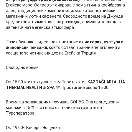
Егейско море. Островът очарова с романтична крайбрежна
алея, традиционни каменни къщи, малки занаятчийски
магазини и уютни кафенета. Свободното време на Джунда
предоставя възможност за разходка, снимки и наслада от
автентичната егейска атмосфера.
Тази обиколка е идеално съчетание от
история, култура и
живописни пейзажи
, което оставя трайни впечатления и
усещане за истинския дух на Егейска Турция.
Свободно време.
Ок. 15:00 ч. отпътуване към Гюре и хотел
KAZDAĞLARI ALLİA
THERMAL HEALTH & SPA 4*.
Пристигане около 16:
00
.
Време за релаксация и почивка. БОНУС: Спа процедури и
масажи с 15 % отстъпка от цените за групите на
Туроператора.
Ок. 19:00ч Вечеря. Нощувка.