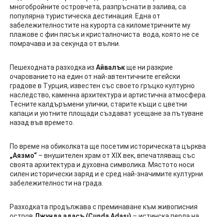
многобройните островчета, разпръснати в залива, са
популярна туристическа дестинация. Една от
забележителностите на курорта са километричните му
плажове с фин пясък и кристалночиста вода, която не се
помрачава и за секунда от вълни.
Пешеходната разходка из
Айвалък
ще ни разкрие
очарованието на един от най-автентичните егейски
градове в Турция, известен със своето гръцко културно
наследство, каменна архитектура и артистична атмосфера.
Тесните калдъръмени улички, старите къщи с цветни
капаци и уютните площади създават усещане за пътуване
назад във времето.
По време на обиколката ще посетим историческата църква
„Аязмо“
– внушителен храм от XIX век, впечатляващ със
своята архитектура и духовна символика. Мястото носи
силен исторически заряд и е сред най-значимите културни
забележителности на града.
Разходката продължава с преминаване към живописния
остров
Джунда адасъ (Cunda Adası)
– истинска перла на