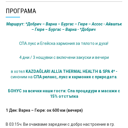
ПРОГРАМА
Маршрут: *Добрич – Варна – Бургас – Гюре – Ассос - Айвалък
– Гюре – Бургас – Варна - *Добрич
СПА лукс и Егейска хармония за тялото и духа!
4 дни / 3 нощувки с включени закуски и вечери
в хотел
KAZDAĞLARI ALLİA THERMAL HEALTH & SPA 4* -
синоним на
СПА релакс, лукс и хармония с природата
.
БОНУС за всички наши гости: Спа процедури и масажи с
15% отстъпка
1 Ден: Варна – Гюре: ок 600 км (вечеря)
В 03:15ч. Ви очакваме заредени с добро настроение в гр.