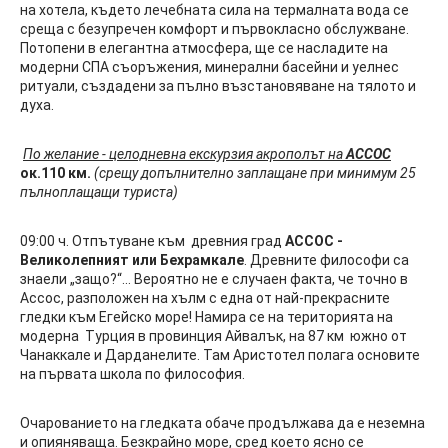
на хотела, където лечебната сила на термалната вода се
среща с безупречен комфорт и първокласно обслужване.
Потопени в елегантна атмосфера, ще се насладите на
модерни СПА съоръжения, минерални басейни и уелнес
ритуали, създадени за пълно възстановяване на тялото и
духа.
По желание - целодневна екскурзия акрополът на
АССОС
ок.
110
км.
(срещу допълнително заплащане при минимум 25
пълноплащащи туриста)
09:00 ч. Отпътуване към древния град
АССОС -
Великолепният или Бехрамкале
. Древните философи са
знаели „защо?“... Вероятно не е случаен факта, че точно в
Ассос, разположен на хълм с една от най-прекрасните
гледки към Егейско море! Намира се на територията на
модерна Турция в провинция Айвалък, на 87 км южно от
Чанаккале и Дарданелите. Там Аристотел полага основите
на първата школа по философия.
Очарованието на гледката обаче продължава да е неземна
и опияняваща. Безкрайно море, сред което ясно се