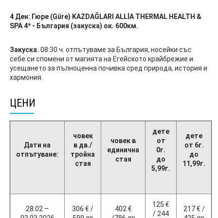
4 Ден:
Гюре
(Güre)
KAZDAĞLARI ALLİA THERMAL HEALTH &
SPA 4* - България (закуска) ок. 600км.
Закуска.
08:30 ч. отпътуваме за България, носейки със
себе си спомени от магията на Егейското крайбрежие и
усещането за пълноценна почивка сред природа, история и
хармония.
ЦЕНИ
дете
човек
дете
човек в
от
Дати на
в дв./
от 6г.
единична
0г.
отпътуване:
тройна
до
стая
до
стая
11,99г.
5,99г.
125 €
28.02 –
306 € /
402 €
217 € /
/ 244