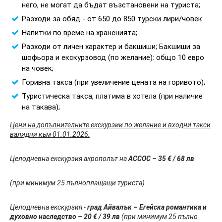
него, не могат да бъдат възстановени на туриста;
Разходи за обяд - от 650 до 850 турски лири/човек
Напитки по време на храненията;
Разходи от личен характер и бакшиши; Бакшиши за
шофьора и екскурзовод (по желание): общо 10 евро
на човек;
Горивна такса (при увеличение цената на горивото);
Туристическа такса, платима в хотела (при наличие
на такава);
Цени на допълнителните екскурзии по желание и входни такси
валидни към 01.01.2026:
Целодневна екскурзия акрополът на
АССОС
– 35 € / 68 лв
(при минимум 25 пълноплащащи туриста)
Целодневна екскурзия -
град Айвалък – Егейска романтика и
духовно наследство
– 20 € / 39 лв
(при минимум 25 пълно