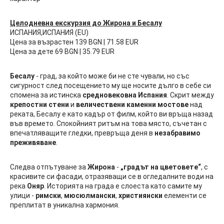
Целодневна екскурзия до Жирона и Бесалу
ИСПАНИЯ,ИСПАНИЯ (EU)
Цена за възрастен 139 BGN | 71.58 EUR
Цена за дете 69 BGN | 35.79 EUR
Бесалу
- град, за който може би не сте чували, но със
сигурност след посещението му ще носите дълго в себе си
спомена за истинска
средновековна Испания
. Скрит между
крепостни стени
и
величествени каменни мостове
над
реката, Бесалу е като кадър от филм, който ви връща назад
във времето. Спокойният ритъм на това място, съчетан с
впечатляващите гледки, превръща деня в
незабравимо
преживяване
.
Следва отпътуване за
Жирона
-
„градът на цветовете“
, с
красивите си фасади, отразяващи се в огледалните води на
река
Оняр
. Историята на града е слоеста като самите му
улици -
римски
,
мюсюлмански
,
християнски
елементи се
преплитат в уникална хармония.