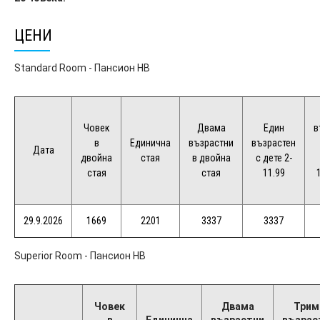
ЦЕНИ
Standard Room - Пансион HB
Човек
Двама
Един
в
в
Единична
възрастни
възрастен
Дата
двойна
стая
в двойна
с дете 2-
стая
стая
11.99
1
29.9.2026
1669
2201
3337
3337
Superior Room - Пансион HB
Човек
Двама
Трим