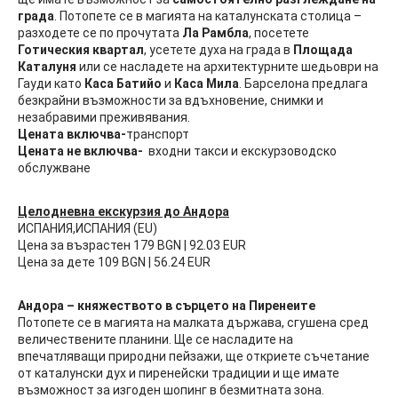
града
. Потопете се в магията на каталунската столица –
разходете се по прочутата
Ла Рамбла
, посетете
Готическия квартал
, усетете духа на града в
Площада
Каталуня
или се насладете на архитектурните шедьоври на
Гауди като
Каса Батийо
и
Каса Мила
. Барселона предлага
безкрайни възможности за вдъхновение, снимки и
незабравими преживявания.
Цената включва-
транспорт
Цената не включва-
входни такси и екскурзоводско
обслужване
Целодневна екскурзия до Андора
ИСПАНИЯ,ИСПАНИЯ (EU)
Цена за възрастен 179 BGN | 92.03 EUR
Цена за дете 109 BGN | 56.24 EUR
Андора – княжеството в сърцето на Пиренеите
Потопете се в магията на малката държава, сгушена сред
величествените планини. Ще се насладите на
впечатляващи природни пейзажи, ще откриете съчетание
от каталунски дух и пиренейски традиции и ще имате
възможност за изгоден шопинг в безмитната зона.