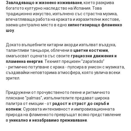
Завладяващо и жизнено изживяване
, което разкрива
богатото културно наследство на Испания. Това
традиционно изкуство, изпълнено със страстна музика,
впечатляваща работа на краката и изразителни жестове,
заема централно място в едно
хипнотизиращо фламенко
шоу
.
Докато вълшебните китарни акорди изпълват въздуха,
талантливи танцьори, облечени в
цветни костюми
,
омагьосват сцената със своите
грациозни движения и
пламенна енергия
. Техният прецизен "zapateado"
- ритмично потупване с крака - пулсира в унисон с музиката,
създавайки неповторима атмосфера, която увлича всеки
зрител.
Придружени от прочувственото пеене и ритмичното
пляскане "palmas", изпълнителите предават широка
палитра от емоции - от
радост и страст до скръб и
копнеж
. Суровата интензивност и импровизационната
природа на фламенкото превръщат всяко представление
в
уникално и незабравимо преживяване
.