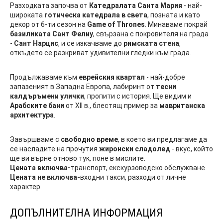
Разходката започва от
Катедралата Санта Мария
- най-
широката
готическа катедрала в света
, позната и като
декор от 6-ти сезон на
Game of Thrones
. Минаваме покрай
базиликата Сант Фелиу
, свързана с покровителя на града
-
Сант Нарцис
, и се изкачваме до
римската стена
,
откъдето се разкриват удивителни гледки към града.
Продължаваме към
еврейския квартал
- най-добре
запазеният в Западна Европа, лабиринт от
тесни
калдъръмени улички
, пропити с история. Ще видим и
Арабските бани
от XII в., блестящ пример за
мавританска
архитектура
.
Завършваме с
свободно време
, в което ви предлагаме да
се насладите на прочутия
жиронски сладолед
- вкус, който
ще ви върне отново тук, поне в мислите.
Цената включва-
транспорт, екскурзоводско обслужване
Цената не включва-
входни такси, разходи от личне
характер
ДОПЪЛНИТЕЛНА ИНФОРМАЦИЯ