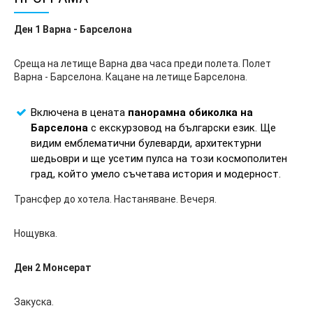
Ден 1 Варна - Барселона
Среща на летище Варна два часа преди полета. Полет
Варна - Барселона. Кацане на летище Барселона.
Включена в цената
панорамна обиколка на
Барселона
с екскурзовод на български език. Ще
видим емблематични булеварди, архитектурни
шедьоври и ще усетим пулса на този космополитен
град, който умело съчетава история и модерност.
Трансфер до хотела. Настаняване. Вечеря.
Нощувка.
Ден 2 Монсерат
Закуска.