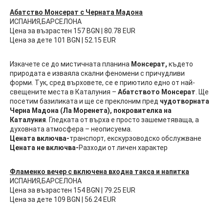
Абатство Монсерат с Черната Мадона
ИСПАНИЯ,БАРСЕЛОНА
Цена за възрастен 157 BGN | 80.78 EUR
Цена за дете 101 BGN | 52.15 EUR
Изкачете се до мистичната планина
Монсерат,
където
природата е изваяла скални феномени с причудливи
форми. Тук, сред върховете, се е приютило едно от най-
свещените места в Каталуния –
Абатството Монсерат
. Ще
посетим базиликата и ще се преклоним пред
чудотворната
Черна Мадона (Ла Моренета), покровителка на
Каталуния
. Гледката от върха е просто зашеметяваща, а
духовната атмосфера – неописуема.
Цената включва-
транспорт, екскурзоводско обслужване
Цената не включва-
Разходи от личен характер
Фламенко вечер с включена входна такса и напитка
ИСПАНИЯ,БАРСЕЛОНА
Цена за възрастен 154 BGN | 79.25 EUR
Цена за дете 109 BGN | 56.24 EUR