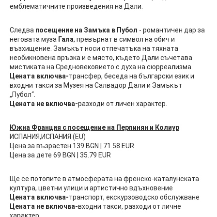
емблематичните произведения на Дали.
Следва
посещение на Замъка в Пубол
- романтичен дар за
неговата муза
Гала
, превърнат в символ на обич и
възхищение. Замъкът носи отпечатъка на тяхната
необикновена връзка и е място, където Дали съчетава
мистиката на Средновековието с духа на сюрреализма.
Цената включва-
трансфер, беседа на български език и
входни такси за Музея на Салвадор Дали и Замъкът
„Пубол“.
Цената не включва-
разходи от личен характер.
Южна Франция с посещение на Перпинян и Колиур
ИСПАНИЯ,ИСПАНИЯ (EU)
Цена за възрастен 139 BGN | 71.58 EUR
Цена за дете 69 BGN | 35.79 EUR
Ще се потопите в атмосферата на френско-каталунската
култура, цветни улици и артистично вдъхновение
Цената включва-
транспорт, екскурзоводско обслужване
Цената не включва-
входни такси, разходи от личне
характер