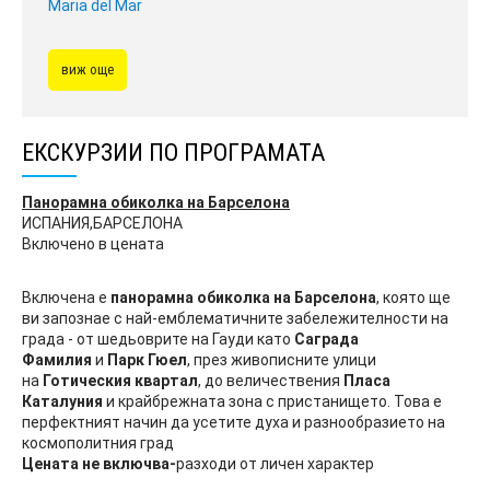
Maria del Mar
виж още
ЕКСКУРЗИИ ПО ПРОГРАМАТА
Панорамна обиколка на Барселона
ИСПАНИЯ,БАРСЕЛОНА
Включено в цената
Включена е
панорамна обиколка на Барселона
, която ще
ви запознае с най-емблематичните забележителности на
града - от шедьоврите на Гауди като
Саграда
Фамилия
и
Парк Гюел
, през живописните улици
на
Готическия квартал
, до величествения
Пласа
Каталуния
и крайбрежната зона с пристанището. Това е
перфектният начин да усетите духа и разнообразието на
космополитния град
Цената не включва-
разходи от личен характер