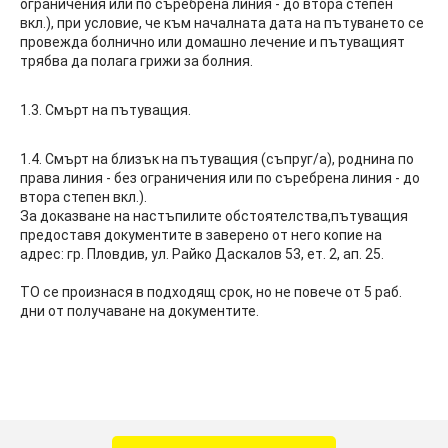
ограничения или по съребрена линия - до втора степен
вкл.), при условие, че към началната дата на пътуването се
провежда болнично или домашно лечение и пътуващият
трябва да полага грижи за болния.
1.3. Смърт на пътуващия.
1.4. Смърт на близък на пътуващия (съпруг/а), роднина по
права линия - без ограничения или по съребрена линия - до
втора степен вкл.).
За доказване на настъпилите обстоятелства,пътуващия
предоставя документите в заверено от него копие на
адрес: гр. Пловдив, ул. Райко Даскалов 53, ет. 2, ап. 25.
ТО се произнася в подходящ срок, но не повече от 5 раб.
дни от получаване на документите.