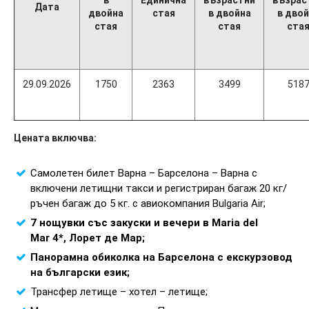
в
Единична
възрастни
възрас
Дата
двойна
стая
в двойна
в двой
стая
стая
ста
29.09.2026
1750
2363
3499
518
Цената включва:
Самолетен билет Варна – Барселона – Варна с
включени летищни такси и регистриран багаж 20 кг/
ръчен багаж до 5 кг. с авиокомпания Bulgaria Air;
7 нощувки със закуски и вечери в Maria del
Mar 4*, Лорет де Мар;
Панорамна обиколка на Барселона с екскурзовод
на български език;
Трансфер летище – хотел – летище;