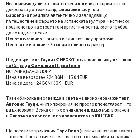
Независимо дали сте опитен ценител или за първи път се
докосвате до този жанр,
фламенко шоуто в
Барселона
предлага автентично и завладяващо
пътешествие в сърцето на испанската култура – истинско
празненство на страстта и артистичността, което трябва
да се види от всеки.
Цената включва-
Напитка и един час шоу програма.
Цената не включва-
Разходи от личен характер
Шедьоврите на Гауди (ЮНЕСКО) с включени входни такси
за Саграда Фамилия и Парка Гюел
ИСПАНИЯ,БАРСЕЛОНА
Цена за възрастен 224 BGN | 115.04 EUR
Цена за дете 124 BGN | 63.91 EUR
Тази обиколка ви отвежда в света на
визионера-архитект
Антонио Гауди
, чиито творения не просто впечатляват – те
вдъхновяват. Всяка от тях е
уникален шедьовър
, включен
в
Списъка на световното наследство на ЮНЕСКО
.
Ще посетите приказния
Парк Гюел
(включена входна такса)
- цветен, фантастичен свят, изграден от мозайки, керамика