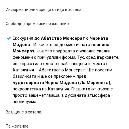
Информационна среща с гида в хотела.
Свободно време или по желание:
Екскурзия до
Абатство Монсерат с Черната
Мадона
. Изкачете се до мистичната
планина
Монсерат
, където природата е изваяла скални
феномени с причудливи форми. Тук, сред върховете,
се е приютило едно от най-свещените места в
Каталуния – Абатството Монсерат. Ще посетим
базиликата и ще се преклоним пред
чудотворната Черна Мадона (Ла Моренета)
,
покровителка на Каталуния. Гледката от върха е
просто зашеметяваща, а духовната атмосфера –
неописуема.
Връщане в хотела.
По желание: