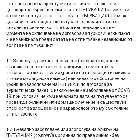
се възстановява чрез туристическия агент, сключил
договора за туристически пакет с ПЪТУВАЩИЯ от името и
за сметка на туроператора, когато ПЪТУВАЩИЯТ не може
да започне и осъществи пътуването поради някоя от
следните причини, която е била непредвидима към
момента на сключване на договора за туристически пакет
и е възникнала преди датата на отпътуване независимо от
волята на пътуващия:
1.1.Злополука, акутно заболяване (заболяване, което
възниква внезапно и непредвидимо, представлява
опасност за живота или здравето на пътуващия и изисква
спешна медицинска намеса) или внезапно обостряне на
хронично заболяване на ПЪТУВАЩ по договора за
туристически пакет, с изключение на заболяване от COVID
19, при условие, че към началната дата на пътуването се
провежда болнично или домашно лечение и съществува
опасност за влошаване на здравословното му състояние
от пътуването.
1.2. Внезапно заболяване или злополука на близък на
ПЪТУВАЩИЯ (съпруг/а), роднина по права линия - без