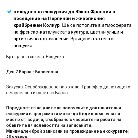
целодневна екскурзия до Южна Франция с
посещение на Перпинян и живописния
крайбрежен Колиур
. Ще се потопите в атмосферата
на френско-каталунската култура, цветни улици и
артистично вдъхновение. Връщане в хотела и
нощувка.
Връщане в хотела. Нощувка.
Ден 7 Варна - Барселона
Закуска. Освобождаване на хотела. Трансфер до летището
в Барселона и полет за Варна.
Поредността на дните на посочените допълнителни
екскурзии в програмата може да бъде променяна на
място от водача, съобразно с часовете на работа на
обектите и числеността на записаните.
Минимален брой записани за провеждане на екскурзите:
20 човека.