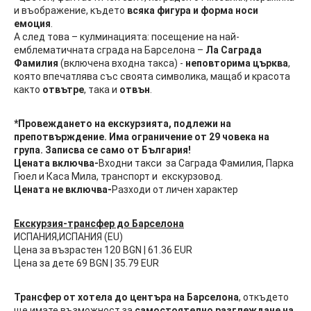
и въображение, където
всяка фигура и форма носи
емоция
.
А след това – кулминацията: посещение на най-
емблематичната сграда на Барселона –
Ла Саграда
Фамилия
(включена входна такса) -
неповторима църква
,
която впечатлява със своята символика, мащаб и красота
както
отвътре
, така и
отвън
.
*Провеждането на екскурзията, подлежи на
препотвърждение. Има ограничение от 29 човека на
група. Записва се само от България!
Цената включва-
Входни такси за Саграда Фамилия, Парка
Гюел и Каса Мила, транспорт и екскурзовод.
Цената не включва-
Разходи от личен характер
Екскурзия-трансфер до Барселона
ИСПАНИЯ,ИСПАНИЯ (EU)
Цена за възрастен 120 BGN | 61.36 EUR
Цена за дете 69 BGN | 35.79 EUR
Трансфер от хотела до центъра на Барселона
, откъдето
ще имате възможност за
самостоятелно разглеждане на