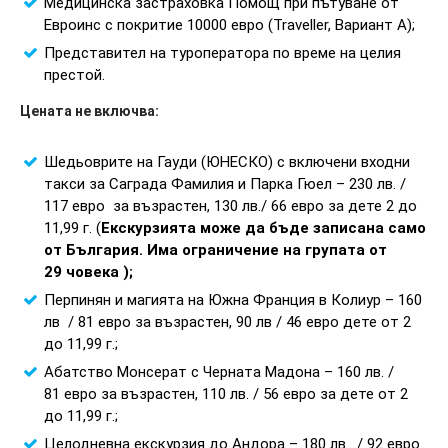
Медицинска застраховка Помощ при пътуване от
Евроинс с покритие 10000 евро (Traveller, Вариант А);
Представител на туроператора по време на целия
престой.
Цената не включва:
Шедьоврите на Гауди (ЮНЕСКО) с включени входни
такси за Саграда Фамилия и Парка Гюел – 230 лв. /
117 евро за възрастен, 130 лв./ 66 евро за дете 2 до
11,99 г. (
Екскурзията може да бъде записана само
от България. Има ограничение на групата от
29 човека );
Перпинян и магията на Южна Франция в Колиур – 160
лв / 81 евро за възрастен, 90 лв / 46 евро дете от 2
до 11,99 г.;
Абатство Монсерат с Черната Мадона – 160 лв. /
81 евро за възрастен, 110 лв. / 56 евро за дете от 2
до 11,99 г.;
Целодневна екскурзия до Андора – 180 лв. / 92 евро