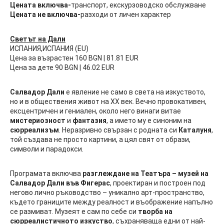
Цената включва-
транспорт, екскурзоводско обслужване
Цената не включва-
разходи от личен характер
Светът на Дали
ИСПАНИЯ,ИСПАНИЯ (EU)
Цена за възрастен 160 BGN | 81.81 EUR
Цена за дете 90 BGN | 46.02 EUR
Салвадор Дали
е явление не само в света на изкуството,
но и в обществения живот на ХХ век. Вечно провокативен,
ексцентричен и гениален, около него винаги витае
мистериозност
и
фантазия
, а името му е синоним на
сюрреализъм
. Неразривно свързан с родната си
Каталуня
,
той създава не просто картини, а цял свят от образи,
символи и парадокси.
Програмата включва
разглеждане на Театъра – музей на
Салвадор Дали във Фигерас
, проектиран и построен под
негово лично ръководство – уникално арт-пространство,
където границите между реалност и въображение напълно
се размиват. Музеят е сам по себе си
творба на
сюрреалистичното изкуство
, съхраняваща едни от най-