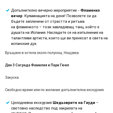
Допълнително вечерно мероприятие -
Фламенко
вечер
. Кулминацията на деня! Позволете си да
бъдете запленени от страстта и ритъма
на фламенкото – този завладяващ танц, който е
душата на Испания. Насладете се на изпълнения на
талантливи артисти, които ще ви пренесат в света на
испанския дух.
Връщане в хотела около полунощ. Нощувка.
Ден 3 Саграда Фамилия и Парк Гюел
Закуска.
Свободно време или по желание допълнителна екскурзия:
Целодневна екскурзия
Шедьоврите на Гауди
–
световно наследство под закрилата на