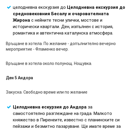
целодневна екскурзия до
Целодневна екскурзия до
средновековния Бесалу и очарователната
Жирона
с нейните тесни улички, мостове и
исторически квартали. Ден, изпълнен с история,
романтика и автентична каталунска атмосфера.
Връщане в хотела. По желание - допълнително вечерно
мероприятие - Фламенко вечер.
Връщане в хотела около полунощ. Нощувка.
Ден 5 Андора
Закуска. Свободно време или по желание
Целодневна ескурзия до Андора
за
самостоятелно разглеждане на града. Малкото
княжество в Пиренеите, известно с планинските си
пейзажи и безмитно пазаруване. Ще имате време за