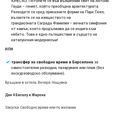
ЮНЕСКО. Потопете се във вълшебния свят на Антони
Гауди – геният, който преобърна архитектурата.
Разходете се сред приказните форми на Парк Гюел,
възхитете се на изяществото на
грандиозната Саграда Фамилия – вечната симфония
от камък, която продължава да се издига към
небето. Това е едно пътешествие в сърцето на
каталунския модернизъм!
ИЛИ
трансфер за свободно време в Барселона
за
самостоятелни разходки, пазаруване или плаж (без
екскурзоводско обслужване).
Връщане в хотела. Вечеря. Нощувка.
Ден 4 Бесалу и Жирона
Закуска. Свободно време или по желание