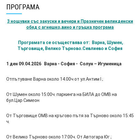
ПРОГРАМА
3 нощувки със закуски и вечери и Празничен великденски
обяд с агнешко,вино и гръцка програма
Програмата се осъществява от: Варна, Шумен,
Търговище, Велико Търново.Севлиево и София
1 ден 09.04.2026
Варна - София - Солун – Игуменица
Отпътуване Варна около 14.00ч от ул.Антим I ;
От Шумен около 15:00ч. паркинга на БИЛА до ОМВ на
бул.Цар Симеон
От Търговище ОМВ на кръгово пътя за Търново около 15:45
ч.
От Велико Търново около 17:00ч. От Автогара Юг ;