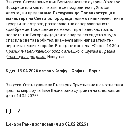
Закуска. С пожелание във Великденската сутрин -Христос
Воскресе или както Гърците се поздравяват „ Xristos
Aneste „ ви предлагаме
E
кскурзия до Палеокастрица и
манастира на Света Богородица
, един от най - известните
курорти на острова, разположен на северозападното
крайбрежие. Посещение на манастира Палеокастрица,
посветен на Богородица ,която според легендата с чудо
спасила светата обител, вкаменявайки нападателите -
пирати и техните кораби. Връщане в хотела –Около 14:30ч.
Празничен Великденски обяд с агнешко, с музика и Гръцка
фолклорна програма
.
Нощувка.
5 ден 13
.
04.2026 остров Корфу – София
–
Варна
Закуска. Отпътуване за България.Пристигане в съответния
град по маршрута .Във Варна рано сутринта на следващия
ден / 14.04.2026/
ЦЕНИ
Цена за Ранни записвания до 02.02.2026 г .