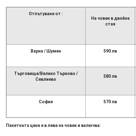
Отпътуване от :
На човек в двойна
стая
Варна / Шумен
590 лв
Търговище/
Велико Търново /
580 лв
Севлиево
София
570 лв
Пакетн
a
та цена
е в лева на човек и включва
: