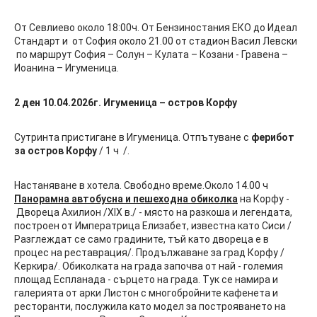
От Севлиево около 18:00ч. От Бензиностания ЕКО до Идеал
Стандарт и от София около 21.00 от стадион Васил Левски
по маршрут София – Солун – Кулата – Козани - Гравена –
Иоанина – Игуменица.
2 ден 10.04.2026г. Игуменица – остров Корфу
Сутринта пристигане в Игуменица. Отпътуване с
ферибот
за остров Корфу
/ 1 ч /.
Настаняване в хотела. Свободно време.Около 14.00 ч
Панорамна автобусна и пешеходна обиколка
на Корфу -
Двореца Ахилион /XIX в./ - място на разкоша и легендата,
построен от Императрица Елизабет, известна като Сиси /
Разглеждат се само градините, тъй като двореца е в
процес на реставрация/. Продължаване за град Корфу /
Керкира/. Обиколката на града започва от най - големия
площад Еспланада - сърцето на града. Тук се намира и
галерията от арки Листон с многобройните кафенета и
ресторанти, послужила като модел за построяването на