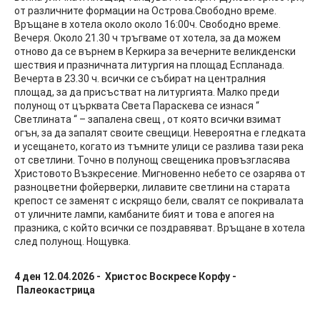
от различните формации на Острова.Свободно време.
Връщане в хотела около около 16:00ч. Свободно време.
Вечеря. Около 21.30 ч тръгваме от хотела, за да можем
отново да се върнем в Керкира за вечерните великденски
шествия и празничната литургия на площад Еспланада.
Вечерта в 23.30 ч. всички се събират на централния
площад, за да присъстват на литургията. Малко преди
полунощ от църквата Света Параскева се изнася “
Светлината “ – запалена свещ , от която всички взимат
огън, за да запалят своите свещици. Невероятна е гледката
и усещането, когато из тъмните улици се разлива тази река
от светлини. Точно в полунощ свещеника провъзгласява
Христовото Възкресение. Мигновенно небето се озарява от
разноцветни фойерверки, лилавите светлини на старата
крепост се заменят с искрящо бели, свалят се покривалата
от уличните лампи, камбаните бият и това е апогея на
празника, с който всички се поздравяват. Връщане в хотела
след полунощ. Нощувка.
4 ден
12.04.2026 - Христос Воскресе Корфу -
Палеокастрица