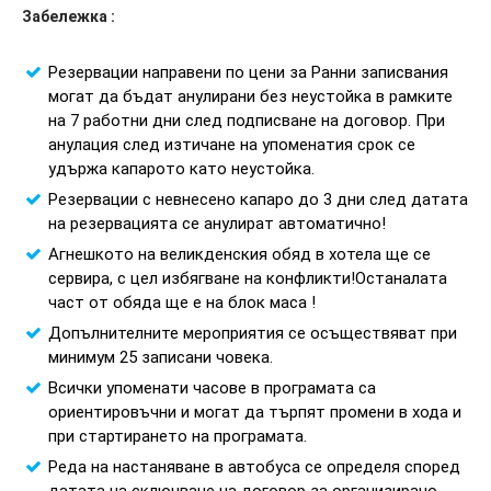
Забележка :
Резервации направени по цени за Ранни записвания
могат да бъдат анулирани без неустойка в рамките
на 7 работни дни след подписване на договор. При
анулация след изтичане на упоменатия срок се
удържа капарото като неустойка.
Резервации с невнесено капаро до 3 дни след датата
на резервацията се анулират автоматично!
Агнешкото на великденския обяд в хотела ще се
сервира, с цел избягване на конфликти!Останалата
част от обяда ще е на блок маса !
Допълнителните мероприятия се осъществяват при
минимум 25 записани човека.
Всички упоменати часове в програмата са
ориентировъчни и могат да търпят промени в хода и
при стартирането на програмата.
Реда на настаняване в автобуса се определя според