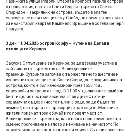
Парижката улица Риволи, Старата Крепост пазила острова
от нашествия, портата Свети Георги, църквата Свети
Спиридон – закрилник на острова , където в златен
саркофаг се пазят мощите му. Свободно време за разходка
из най -стария квартал Кампиело.Връщане в хотела.Вечеря.
Нощувка.
3 ден
11.04.2026 остров Корфу – Чупене на Делви в
столицата Керкира
Закуска.Отпътуване за Керкира, за да вземем участие в
най-пищното тържество от Великденските
празници.Сутринта започва с тържественото шествие и
изнасянето на мощите на Свети Спиридон – закрилника на
острова, който е бил канонизиран през 1550 год.,
спасявайки острова от глад. В 11.00 ч. църковните камбани
бият и целият остров засиява от звуците.Стотици
керамични съдове /често пълни с вода, за да бъдат по –
шумни /, се хвърлят от прозорците на къщите. Местните
жители приемат този обичай и го правят част от
Великденските тържества, като влагат нова символика, а
именно прогонване на злото и измиване на нечистото.По
всяка уличка и площад танцуват и свирят Духови оркестри,