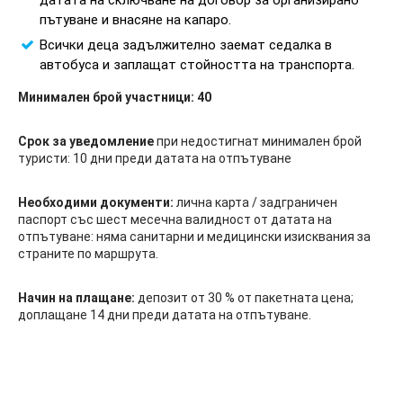
датата на сключване на договор за организирано
пътуване и внасяне на капаро.
Всички деца задължително заемат седалка в
автобуса и заплащат стойността на транспорта.
M
инимален брой участници: 40
Срок за уведомление
при недостигнат минимален брой
туристи: 10 дни преди датата на отпътуване
Необходими документи:
лична карта / задграничен
паспорт със шест месечна валидност от датата на
отпътуване: няма санитарни и медицински изисквания за
страните по маршрута.
Начин на плащане:
депозит от 30 % от пакетната цена;
доплащане 14 дни преди датата на отпътуване.