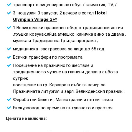
транспорт с лицензиран автобус / климатик, ТV, /
3 нощувки, 3 закуски, 2 вечери в хотел
Hotel
Olympion Village 3
+
*
1 Великденски празничен обяд с традиционни ястия
,гръцки козунак,яйца,агнешко ,каничка вино за двама ,
музика и Традиционна Гръцка програма ;
медицинска застраховка за лица до 65 год.
Всички трансфери по програмата
Посещение на празничното шествие и
традиционното чупене на глинени делви в събота
сутрин;
посещение на гр. Керкира в събота вечер за
Празничната литургия и заря, Великденския празник ;
Фериботни билети , Магистрални и пътни такси
Екскурзовод по време на пътуването и престоя
Цената не включва: