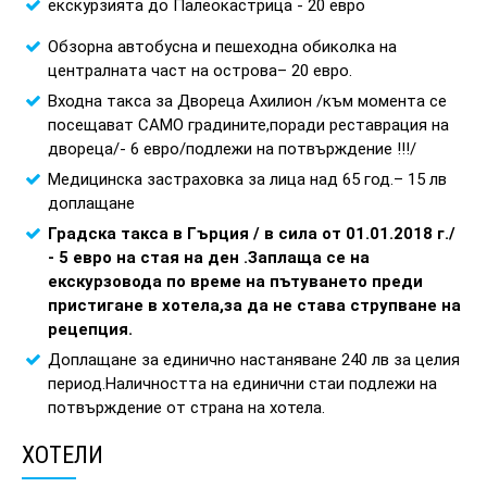
екскурзията до Палеокастрица - 20 евро
Обзорна автобусна и пешеходна обиколка на
централната част на острова– 20 евро.
Входна такса за Двореца Ахилион /към момента се
посещават САМО градините,поради реставрация на
двореца/- 6 евро/подлежи на потвърждение !!!/
Медицинска застраховка за лица над 65 год.– 15 лв
доплащане
Градска такса в Гърция / в сила от 01.01.2018 г./
- 5 евро на стая на ден .Заплаща се на
екскурзовода по време на пътуването преди
пристигане в хотела,за да не става струпване на
рецепция.
Доплащане за единично настаняване 240 лв за целия
период.Наличността на единични стаи подлежи на
потвърждение от страна на хотела.
ХОТЕЛИ