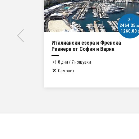
ОT
ОT
2464.35
1260.00
лв.
л
1260.00
644.23
€
€
нска
Екскурзия в Тоскана
а
5 дни / 4 нощувки
Самолет