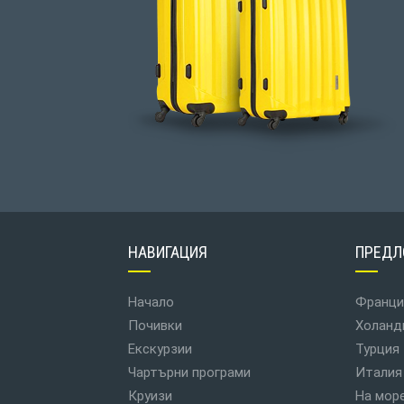
НАВИГАЦИЯ
ПРЕДЛ
Начало
Франци
Почивки
Холанд
Екскурзии
Турция
Чартърни програми
Италия
Круизи
На мор