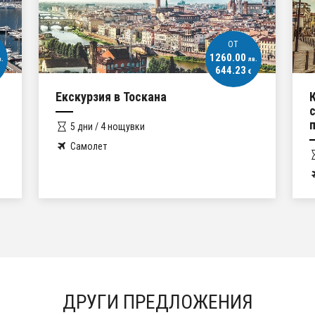
ОT
1662.46
в.
лв.
850.00
€
Кипър без граници - Гръцки и
северен Кипър - два свята, едно
пътешествие
5 дни / 4 нощувки
Самолет
ДРУГИ ПРЕДЛОЖЕНИЯ