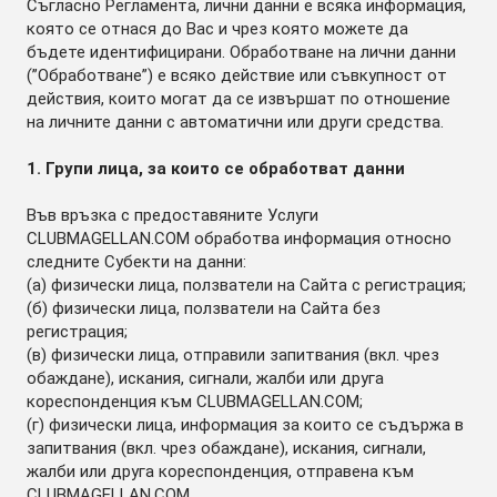
Съгласно Регламента, лични данни е всяка информация,
която се отнася до Вас и чрез която можете да
бъдете идентифицирани. Обработване на лични данни
(”Обработване”) е всяко действие или съвкупност от
действия, които могат да се извършат по отношение
на личните данни с автоматични или други средства.
1. Групи лица, за които се обработват данни
Във връзка с предоставяните Услуги
CLUBMAGELLAN.COM обработва информация относно
следните Субекти на данни:
(а) физически лица, ползватели на Сайта с регистрация;
(б) физически лица, ползватели на Сайта без
регистрация;
(в) физически лица, отправили запитвания (вкл. чрез
обаждане), искания, сигнали, жалби или друга
кореспонденция към CLUBMAGELLAN.COM;
(г) физически лица, информация за които се съдържа в
запитвания (вкл. чрез обаждане), искания, сигнали,
жалби или друга кореспонденция, отправена към
CLUBMAGELLAN.COM.