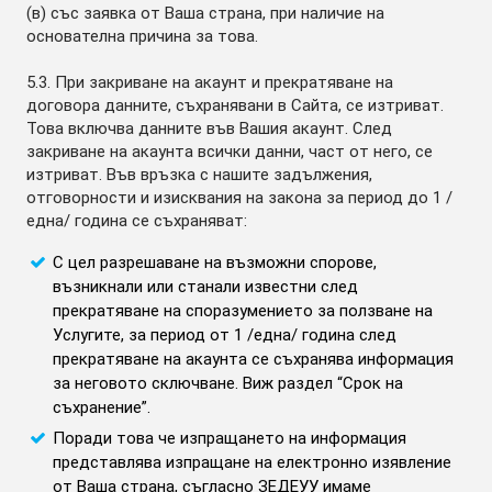
(в) със заявка от Ваша страна, при наличие на
основателна причина за това.
5.3. При закриване на акаунт и прекратяване на
договора данните, съхранявани в Сайта, се изтриват.
Това включва данните във Вашия акаунт. След
закриване на акаунта всички данни, част от него, се
изтриват. Във връзка с нашите задължения,
отговорности и изисквания на закона за период до 1 /
една/ година се съхраняват:
С цел разрешаване на възможни спорове,
възникнали или станали известни след
прекратяване на споразумението за ползване на
Услугите, за период от 1 /една/ година след
прекратяване на акаунта се съхранява информация
за неговото сключване. Виж раздел “Срок на
съхранение”.
Поради това че изпращането на информация
представлява изпращане на електронно изявление
от Ваша страна, съгласно ЗЕДЕУУ имаме