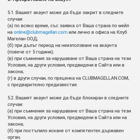
5.1. Вашият акаунт може да бъде закрит в следните
случаи:
(а) по всяко време, със заявка от Ваша страна по мейл
на
online@clubmagellan.com
или лично в офиса на Клуб
Магелан ООД;
(б) при дълъг период на неизползване на акаунта
(повече от 5 години);
(в) при съмнения за нарушаване от Ваша страна на тези
Условия, на други условия, предвидени в Сайта или в
закона;
(г) в други случаи, по преценка на CLUBMAGELLAN.COM,
с предварително предизвестие.
5.2. Вашият акаунт може да бъде блокиран в следните
случаи:
(а) при съмнения за нарушаване от Ваша страна на тези
Условия, на други условия, предвидени в Сайта или на
закона;
(б) при постъпило искане от компетентен държавен
орган;