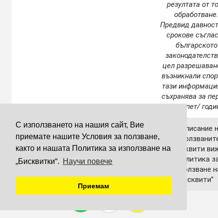
резултата от т
обработване
Предвид давност
срокове съгла
българското
законодателств
цел разрешаван
възникнали спор
тази информаци
съхранява за пе
до 5 /пет/ годи
С използването на нашия сайт, Вие
За описание 
До 6 /шест/
приемате нашите Условия за ползване,
използванит
месеца от
както и нашата Политика за използване на
бисквити ви
Бисквити
последното
“Политика з
„Бисквитки“.
Научи повече
ползване на
използване н
Услугите
Бисквити”
Приемам