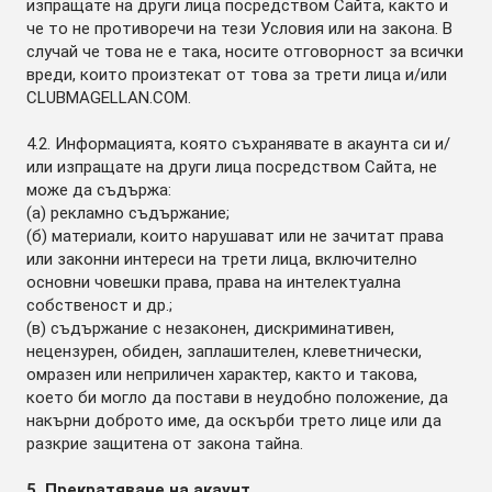
изпращате на други лица посредством Сайта, както и
че то не противоречи на тези Условия или на закона. В
случай че това не е така, носите отговорност за всички
вреди, които произтекат от това за трети лица и/или
CLUBMAGELLAN.COM.
4.2. Информацията, която съхранявате в акаунта си и/
или изпращате на други лица посредством Сайта, не
може да съдържа:
(а) рекламно съдържание;
(б) материали, които нарушават или не зачитат права
или законни интереси на трети лица, включително
основни човешки права, права на интелектуална
собственост и др.;
(в) съдържание с незаконен, дискриминативен,
нецензурен, обиден, заплашителен, клеветнически,
омразен или неприличен характер, както и такова,
което би могло да постави в неудобно положение, да
накърни доброто име, да оскърби трето лице или да
разкрие защитена от закона тайна.
5. Прекратяване на акаунт