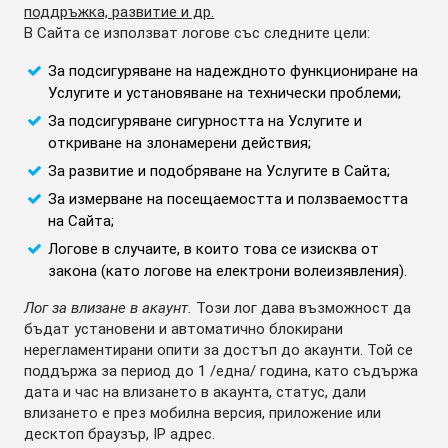
поддръжка, развитие и др.
В Сайта се използват логове със следните цели:
За подсигуряване на надеждното функциониране на
Услугите и установяване на технически проблеми;
За подсигуряване сигурността на Услугите и
откриване на злонамерени действия;
За развитие и подобряване на Услугите в Сайта;
За измерване на посещаемостта и ползваемостта
на Сайта;
Логове в случаите, в които това се изисква от
закона (като логове на електрони волеизявления).
Лог за влизане в акаунт.
Този лог дава възможност да
бъдат установени и автоматично блокирани
нерегламентирани опити за достъп до акаунти. Той се
поддържа за период до 1 /една/ година, като съдържа
дата и час на влизането в акаунта, статус, дали
влизането е през мобилна версия, приложение или
десктоп браузър, IP адрес.