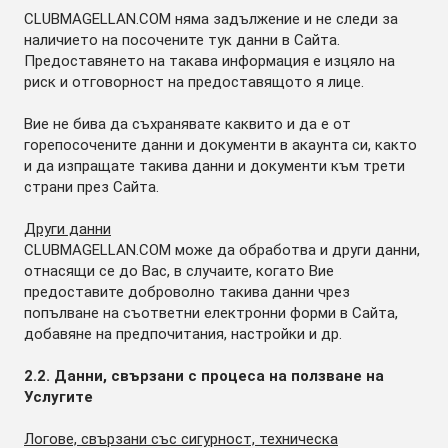
CLUBMAGELLAN.COM няма задължение и не следи за
наличието на посочените тук данни в Сайта.
Предоставянето на такава информация е изцяло на
риск и отговорност на предоставящото я лице.
Вие не бива да съхранявате каквито и да е от
горепосочените данни и документи в акаунта си, както
и да изпращате такива данни и документи към трети
страни през Сайта.
Други данни
CLUBMAGELLAN.COM може да обработва и други данни,
отнасящи се до Вас, в случаите, когато Вие
предоставите доброволно такива данни чрез
попълване на съответни електронни форми в Сайта,
добавяне на предпочитания, настройки и др.
2.2. Данни, свързани с процеса на ползване на
Услугите
Логове, свързани със сигурност, техническа