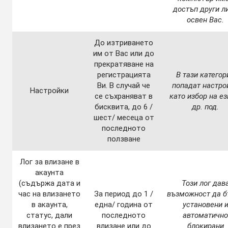
достъп други л
освен Вас.
До изтриването
им от Вас или до
прекратяване на
регистрацията
В тази категор
Ви. В случай че
попадат настро
Настройки
се съхраняват в
като избор на ез
бисквита, до 6 /
др. под.
шест/ месеца от
последното
ползване
Лог за влизане в
акаунта
(съдържа дата и
Този лог дав
час на влизането
За период до 1 /
възможност да б
в акаунта,
една/ година от
установени 
статус, дали
последното
автоматично
влизането е през
влизане или до
блокирани