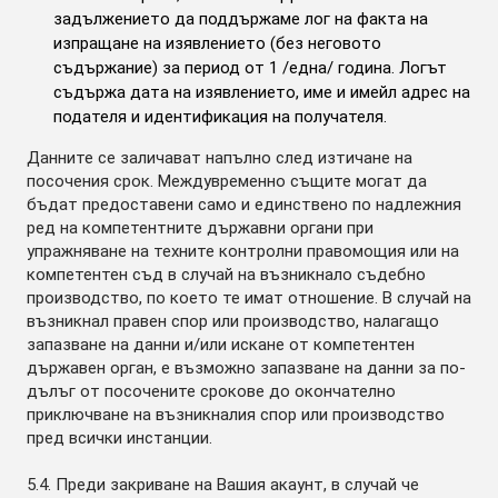
задължението да поддържаме лог на факта на
изпращане на изявлението (без неговото
съдържание) за период от 1 /една/ година. Логът
съдържа дата на изявлението, име и имейл адрес на
подателя и идентификация на получателя.
Данните се заличават напълно след изтичане на
посочения срок. Междувременно същите могат да
бъдат предоставени само и единствено по надлежния
ред на компетентните държавни органи при
упражняване на техните контролни правомощия или на
компетентен съд в случай на възникнало съдебно
производство, по което те имат отношение. В случай на
възникнал правен спор или производство, налагащо
запазване на данни и/или искане от компетентен
държавен орган, е възможно запазване на данни за по-
дълъг от посочените срокове до окончателно
приключване на възникналия спор или производство
пред всички инстанции.
5.4. Преди закриване на Вашия акаунт, в случай че