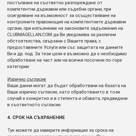
постъпване на съответно разпореждане от
компетентни държавни или съдебни органи, при
осигуряване на възможност за осъществяване на
контролните правомощия на компетентните държавни
органи, при изпълнение на законовите задължения на
CLUBMAGELLAN.COM да Ви уведомява за различни
обстоятелства, свързани с Вашите права, с
предоставяните Услуги или със защитата на данните
Ви и др. под. За тези цели е възможно да е необходимо
обработване на част или на всички посочени по-горе
категории.
Изрично съгласие
Ваши данни могат да бъдат обработвани на базата на
Ваше изрично съгласие, като обработването в този
случай е конкретно и в степента и обхвата, предвидени
в съответното съгласие.
4. СРОК НА СЪХРАНЕНИЕ
Тук можете да намерите информация за срока на