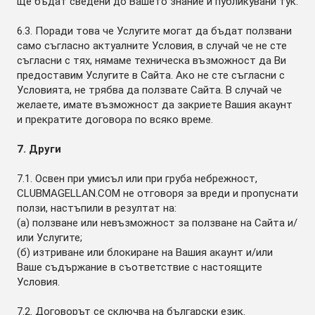
ще бъдат сведени до Вашето знание и публикувани тук.
6.3. Поради това че Услугите могат да бъдат ползвани
само съгласно актуалните Условия, в случай че не сте
съгласни с тях, нямаме техническа възможност да Ви
предоставим Услугите в Сайта. Ако не сте съгласни с
Условията, не трябва да ползвате Сайта. В случай че
желаете, имате възможност да закриете Вашия акаунт
и прекратите договора по всяко време.
7. Други
7.1. Освен при умисъл или при груба небрежност,
CLUBMAGELLAN.COM не отговоря за вреди и пропуснати
ползи, настъпили в резултат на:
(а) ползване или невъзможност за ползване на Сайта и/
или Услугите;
(б) изтриване или блокиране на Вашия акаунт и/или
Ваше съдържание в съответствие с настоящите
Условия.
7.2. Договорът се сключва на български език.