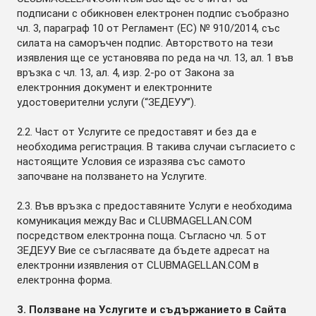
подписани с обикновен електронен подпис съобразно
чл. 3, параграф 10 от Регламент (ЕС) № 910/2014, със
силата на саморъчен подпис. Авторството на тези
изявления ще се установява по реда на чл. 13, ал. 1 във
връзка с чл. 13, ал. 4, изр. 2-ро от Закона за
електронния документ и електронните
удостоверителни услуги (“ЗЕДЕУУ”).
2.2. Част от Услугите се предоставят и без да е
необходима регистрация. В такива случаи съгласието с
настоящите Условия се изразява със самото
започване на ползването на Услугите.
2.3. Във връзка с предоставяните Услуги е необходима
комуникация между Вас и CLUBMAGELLAN.COM
посредством електронна поща. Съгласно чл. 5 от
ЗЕДЕУУ Вие се съгласявате да бъдете адресат на
електронни изявления от CLUBMAGELLAN.COM в
електронна форма.
3. Ползване на Услугите и съдържанието в Сайта