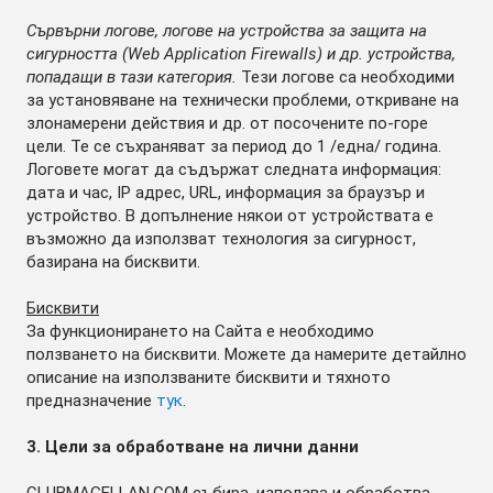
Сървърни логове, логове на устройства за защита на
сигурността (Web Application Firewalls) и др. устройства,
попадащи в тази категория.
Тези логове са необходими
за установяване на технически проблеми, откриване на
злонамерени действия и др. от посочените по-горе
цели. Те се съхраняват за период до 1 /една/ година.
Логовете могат да съдържат следната информация:
дата и час, IP адрес, URL, информация за браузър и
устройство. В допълнение някои от устройствата е
възможно да използват технология за сигурност,
базирана на бисквити.
Бисквити
За функционирането на Сайта е необходимо
ползването на бисквити. Можете да намерите детайлно
описание на използваните бисквити и тяхното
предназначение
тук
.
3. Цели за обработване на лични данни