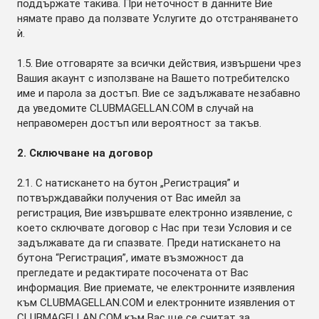
поддържате такива. При неточност в данните Вие
нямате право да ползвате Услугите до отстраняването
ѝ.
1.5. Вие отговаряте за всички действия, извършени чрез
Вашия акаунт с използване на Вашето потребителско
име и парола за достъп. Вие се задължавате незабавно
да уведомите CLUBMAGELLAN.COM в случай на
неправомерен достъп или вероятност за такъв.
2. Сключване на договор
2.1. С натискането на бутон „Регистрация” и
потвърждавайки получения от Вас имейл за
регистрация, Вие извършвате електронно изявление, с
което сключвате договор с Нас при тези Условия и се
задължавате да ги спазвате. Преди натискането на
бутона “Регистрация”, имате възможност да
прегледате и редактирате посочената от Вас
информация. Вие приемате, че електронните изявления
към CLUBMAGELLAN.COM и електронните изявления от
CLUBMAGELLAN.COM към Вас ще се считат за