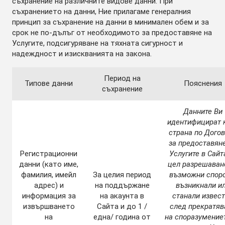
съхранение на различните видове данни. При
съхранението на данни, Ние прилагаме генералния
принцип за съхранение на данни в минимален обем и за
срок не по-дълъг от необходимото за предоставяне на
Услугите, подсигуряване на тяхната сигурност и
надеждност и изискванията на закона.
Период на
Типове данни
Пояснения
съхранение
Данните Ви
идентифицират 
страна по Дого
за предоставян
Регистрационни
Услугите в Сайт
данни (като име,
цел разрешаван
фамилия, имейл
За целия период
възможни споро
адрес) и
на поддържане
възникнали и
информация за
на акаунта в
станали извес
извършването
Сайта и до 1 /
след прекратяв
на
една/ година от
на споразумение