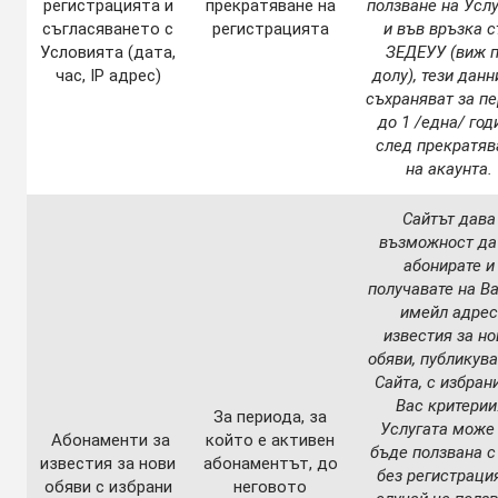
регистрацията и
прекратяване на
ползване на Услу
съгласяването с
регистрацията
и във връзка с
Условията (дата,
ЗЕДЕУУ (виж п
час, IP адрес)
долу), тези данн
съхраняват за п
до 1 /една/ год
след прекратяв
на акаунта.
Сайтът дава
възможност да
абонирате и
получавате на В
имейл адрес
известия за но
обяви, публикува
Сайта, с избран
Вас критерии
За периода, за
Услугата може
Абонаменти за
който е активен
бъде ползвана с
известия за нови
абонаментът, до
без регистрация
обяви с избрани
неговото