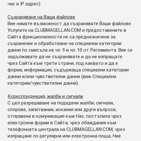
час и IP адрес).
Съхраняване на Ваши файлове
Вие нямате възможност да съхранявате Ваши файлове.
Услугите на CLUBMAGELLAN.COM и предоставените в
Сайта функционалности не са предназначени за
съхранение и обработване на специални категории
данни по смисъла на чл. 9 и чл. 10 от Регламента. Вие се
задължавате да не съхранявате и да не изпращате
чрез Сайта към трети страни, под каквато и да е
форма, информация, съдържаща специални категории
данни и/или чувствителни данни (виж Специални
категории/чувствителни данни).
Кореспонденция, жалби и сигнали
С цел разрешаване на подадени жалби, сигнали,
спорове, запитвания, искания или други въпроси,
отправени в комуникация към Нас, постъпила чрез
електронни форми в Сайта, чрез обаждания към
телефонната централа на CLUBMAGELLAN.COM, чрез
изпращане по регулярна или електронна поща, Ние