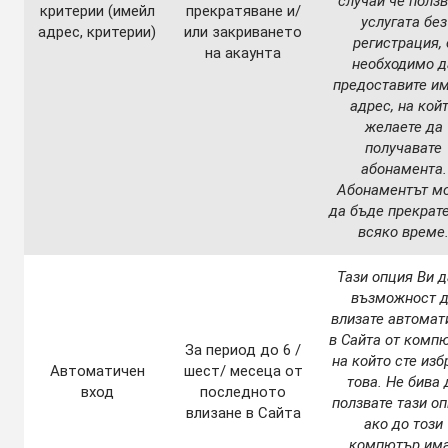
случай че ползв
критерии (имейл
прекратяване и/
услугата без
адрес, критерии)
или закриването
регистрация, 
на акаунта
необходимо д
предоставите и
адрес, на кой
желаете да
получавате
абонамента.
Абонаментът м
да бъде прекрат
всяко време
Тази опция Ви 
възможност 
влизате автомат
в Сайта от комп
За период до 6 /
на който сте изб
Автоматичен
шест/ месеца от
това. Не бива 
вход
последното
ползвате тази оп
влизане в Сайта
ако до този
компютър им