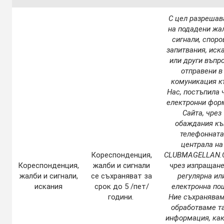
С цел разрешав
на подадени жа
сигнали, споро
запитвания, иск
или други въпро
отправени в
комуникация 
Нас, постъпила 
електронни фор
Сайта, чрез
обаждания к
телефонната
централа на
Корeспонденция,
CLUBMAGELLAN.
Кореспонденция,
жалби и сигнали
чрез изпращане
жалби и сигнали,
се съхраняват за
регулярна ил
искания
срок до 5 /пет/
електронна по
години.
Ние съхранявам
обработваме т
информация, как