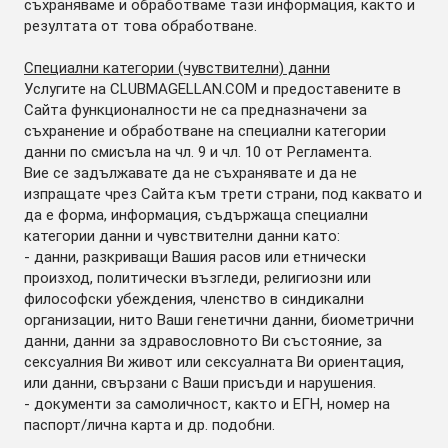
съхраняваме и обработваме тази информация, както и
резултата от това обработване.
Специални категории (чувствителни) данни
Услугите на CLUBMAGELLAN.COM и предоставените в
Сайта функционалности не са предназначени за
съхранение и обработване на специални категории
данни по смисъла на чл. 9 и чл. 10 от Регламента.
Вие се задължавате да не съхранявате и да не
изпращате чрез Сайта към трети страни, под каквато и
да е форма, информация, съдържаща специални
категории данни и чувствителни данни като:
- данни, разкриващи Вашия расов или етнически
произход, политически възгледи, религиозни или
философски убеждения, членство в синдикални
организации, нито Ваши генетични данни, биометрични
данни, данни за здравословното Ви състояние, за
сексуалния Ви живот или сексуалната Ви ориентация,
или данни, свързани с Ваши присъди и нарушения.
- документи за самоличност, както и ЕГН, номер на
паспорт/лична карта и др. подобни.