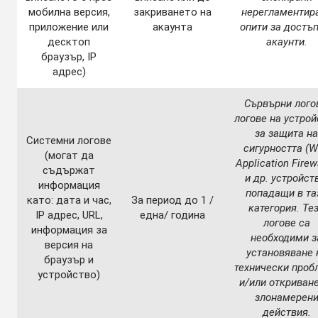
мобилна версия,
закриването на
нерегламентир
приложение или
акаунта
опити за достъп
десктоп
акаунти.
браузър, IP
адрес)
Сървърни лого
логове на устрой
за защита на
Системни логове
сигурността (
(могат да
Application Firew
съдържат
и др. устройст
информация
попадащи в та
като: дата и час,
За период до 1 /
категория. Те
IP адрес, URL,
една/ година
логове са
информация за
необходими з
версия на
установяване 
браузър и
технически проб
устройство)
и/или откриване
злонамерен
действия.