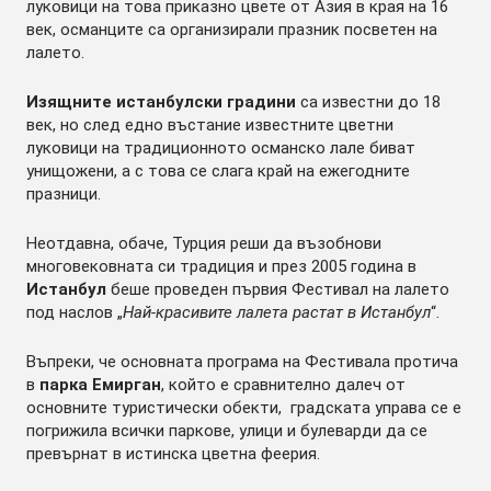
луковици на това приказно цвете от Азия в края на 16
век, османците са организирали празник посветен на
лалето.
Изящните истанбулски градини
са известни до 18
век, но след едно въстание известните цветни
луковици на традиционното османско лале биват
унищожени, а с това се слага край на ежегодните
празници.
Неотдавна, обаче, Турция реши да възобнови
многовековната си традиция и през 2005 година в
Истанбул
беше проведен първия Фестивал на лалето
под наслов „
Най-красивите лалета растат в Истанбул
“.
Въпреки, че основната програма на Фестивала протича
в
парка Емирган
, който е сравнително далеч от
основните туристически обекти, градската управа се е
погрижила всички паркове, улици и булеварди да се
превърнат в истинска цветна феерия.