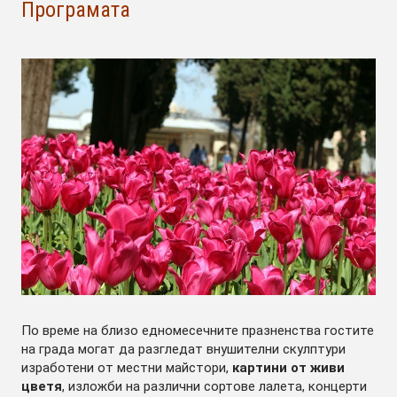
Програмата
По време на близо едномесечните празненства гостите
на града могат да разгледат внушителни скулптури
изработени от местни майстори,
картини от живи
цветя
, изложби на различни сортове лалета, концерти