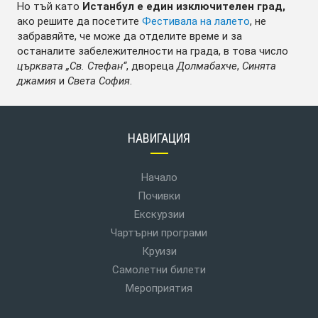
Но тъй като
Истанбул е един изключителен град,
ако решите да посетите
Фестивала на лалето
, не
забравяйте, че може да отделите време и за
останалите забележителности на града, в това число
църквата „Св. Стефан“
, двореца
Долмабахче
,
Синята
джамия
и
Света София
.
НАВИГАЦИЯ
Начало
Почивки
Екскурзии
Чартърни програми
Круизи
Самолетни билети
Мероприятия