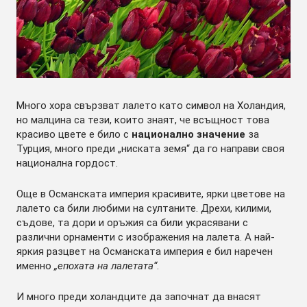
Много хора свързват лалето като символ на Холандия,
но малцина са тези, които знаят, че всъщност това
красиво цвете е било с
национално значение
за
Турция, много преди „ниската земя“ да го направи своя
национална гордост.
Още в Османската империя красивите, ярки цветове на
лалето са били любими на султаните. Дрехи, килими,
съдове, та дори и оръжия са били украсявани с
различни орнаменти с изображения на лалета. А най-
яркия разцвет на Османската империя е бил наречен
именно
„епохата на лалетата“
.
И много преди холандците да започнат да внасят