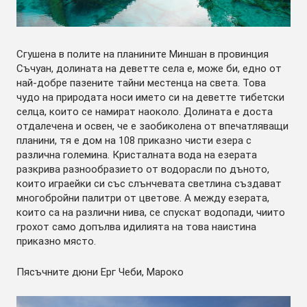
Сгушена в полите на планините Миншан в провинция
Съчуан, долината на деветте села е, може би, едно от
най-добре пазените тайни местенца на света. Това
чудо на природата носи името си на деветте тибетски
селца, които се намират наоколо. Долината е доста
отдалечена и освен, че е заобиколена от впечатляващи
планини, тя е дом на 108 приказно чисти езера с
различна големина. Кристалната вода на езерата
разкрива разнообразието от водорасли по дъното,
които играейки си със слънчевата светлина създават
многобройни палитри от цветове. А между езерата,
които са на различни нива, се спускат водопади, чиито
грохот само допълва идилията на това наистина
приказно място.
Пясъчните дюни Ерг Чеби, Мароко