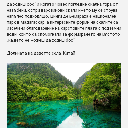
да ходиш бос“ и когато човек погледне скална гора от
назъбени, остри варовикови скали името му се струва
напълно подходящо. Цинги де Бемараха е национален
парк в Мадагаскар, а интересните форми на скалите са
изсечени благодарение на карстовите плата с подземни
води, които са спомогнали за формирането на мястото
„където не можеш да ходиш бос“.
Долината на деветте села, Китай