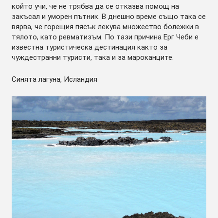
който учи, че не трябва да се отказва помощ на
закъсал и уморен пътник. В днешно време също така се
вярва, че горещия пясък лекува множество болежки в
тялото, като ревматизъм. По тази причина Ерг Чеби е
известна туристическа дестинация както за
чуждестранни туристи, така и за мароканците.
Синята лагуна, Исландия