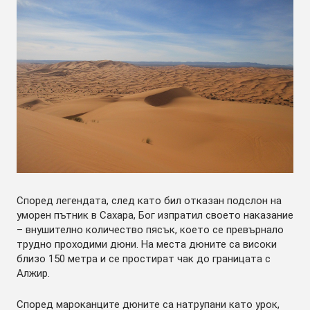
Според легендата, след като бил отказан подслон на
уморен пътник в Сахара, Бог изпратил своето наказание
– внушително количество пясък, което се превърнало
трудно проходими дюни. На места дюните са високи
близо 150 метра и се простират чак до границата с
Алжир.
Според мароканците дюните са натрупани като урок,