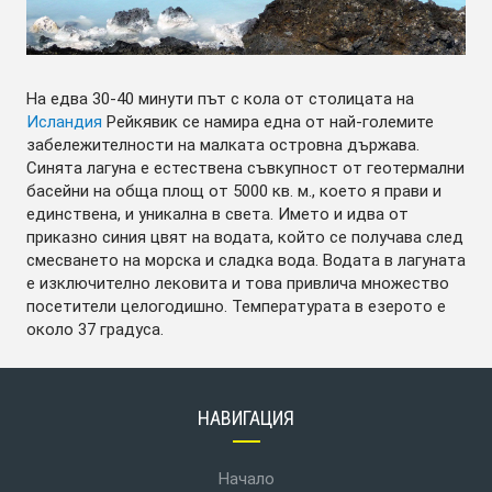
На едва 30-40 минути път с кола от столицата на
Исландия
Рейкявик се намира една от най-големите
забележителности на малката островна държава.
Синята лагуна е естествена съвкупност от геотермални
басейни на обща площ от 5000 кв. м., което я прави и
единствена, и уникална в света. Името и идва от
приказно синия цвят на водата, който се получава след
смесването на морска и сладка вода. Водата в лагуната
е изключително лековита и това привлича множество
посетители целогодишно. Температурата в езерото е
около 37 градуса.
НАВИГАЦИЯ
Начало