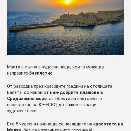
Малта е пълна с чудесни неща, които може да
направите
безплатно
.
От разходка през красивите градини на столицата
Валета, до някои от
най-добрите плажове в
Средиземно море
, от обекти на световното
наследство на ЮНЕСКО, до зашеметяващи
художествени.
Ето 5 чудесни начина да се насладите на
красотата на
Малта
, без да изхарчите нито стотинка!