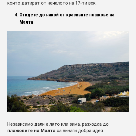
които датират от началото на 17-ти век.
Отидете до някой от красивите плажове на
Малта
Независимо дали е лято или зима, разходка до
плажовете на Малта
са винаги добра идея.