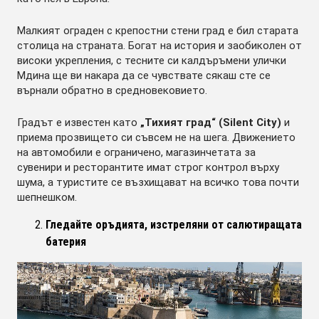
Малкият ограден с крепостни стени град е бил старата
столица на страната. Богат на история и заобиколен от
високи укрепления, с тесните си калдъръмени улички
Мдина ще ви накара да се чувствате сякаш сте се
върнали обратно в средновековието.
Градът е известен като
„Тихият град“ (Silent City)
и
приема прозвището си съвсем не на шега. Движението
на автомобили е ограничено, магазинчетата за
сувенири и ресторантите имат строг контрол върху
шума, а туристите се възхищават на всичко това почти
шепнешком.
Гледайте оръдията, изстреляни от салютиращата
батерия