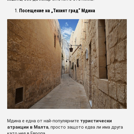
Посещение на „Тихият град“ Мдина
Мдина е една от най-популярните
туристически
атракции в Малта
, просто защото едва ли има друга
като нея в Европа.