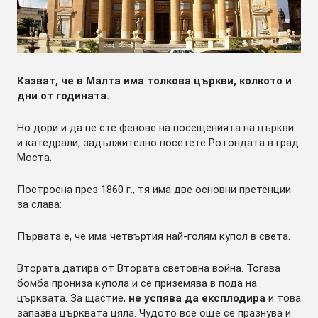
Казват, че в Малта има толкова църкви, колкото и
дни от годината.
Но дори и да не сте фенове на посещенията на църкви
и катедрали, задължително посетете Ротондата в град
Моста.
Построена през 1860 г., тя има две основни претенции
за слава:
Първата е, че има четвъртия най-голям купол в света.
Втората датира от Втората световна война. Тогава
бомба прониза купола и се приземява в пода на
църквата. За щастие,
не успява да експлодира
и това
запазва църквата цяла. Чудото все още се празнува и