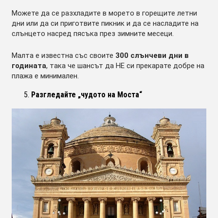
Можете да се разхладите в морето в горещите летни
дни или да си приготвите пикник и да се насладите на
слънцето насред пясъка през зимните месеци.
Малта е известна със своите
300 слънчеви дни в
годината
, така че шансът да НЕ си прекарате добре на
плажа е минимален.
Разгледайте „чудото на Моста“