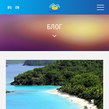
BG
EN
БЛОГ