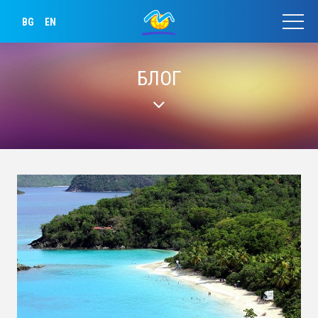
BG
EN
БЛОГ