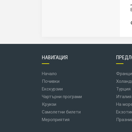
НАВИГАЦИЯ
ПРЕДЛ
Начало
Франци
Почивки
Холанд
Екскурзии
Турция
Чартърни програми
Италия
Круизи
На мор
Самолетни билети
Екзоти
Мероприятия
Празни