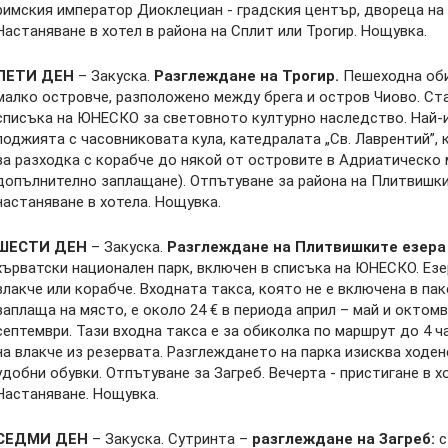
римския император Диоклециан - градския център, двореца на
Настаняване в хотел в района на Сплит или Трогир. Нощувка.
ПЕТИ ДЕН
– Закуска.
Разглеждане на Трогир.
Пешеходна обик
малко островче, разположено между брега и остров Чиово. Ста
списъка на ЮНЕСКО за световното културно наследство. Най-и
лоджията с часовниковата кула, катедралата „Св. Лаврентий”,
за разходка с корабче до някой от островите в Адриатическо м
допълнително заплащане). Отпътуване за района на Плитвишкит
настаняване в хотела. Нощувка.
ШЕСТИ ДЕН
– Закуска.
Разглеждане на Плитвишките езер
хърватски национален парк, включен в списъка на ЮНЕСКО. Ез
влакче или корабче. Входната такса, която не е включена в пак
заплаща на място, е около 24 € в периода април – май и октомв
септември. Тази входна такса е за обиколка по маршрут до 4 ч
на влакче из резервата. Разглеждането на парка изисква ходен
удобни обувки. Отпътуване за Загреб. Вечерта - пристигане в х
Настаняване. Нощувка.
СЕДМИ ДЕН
– Закуска. Сутринта –
разглеждане на Загреб:
с