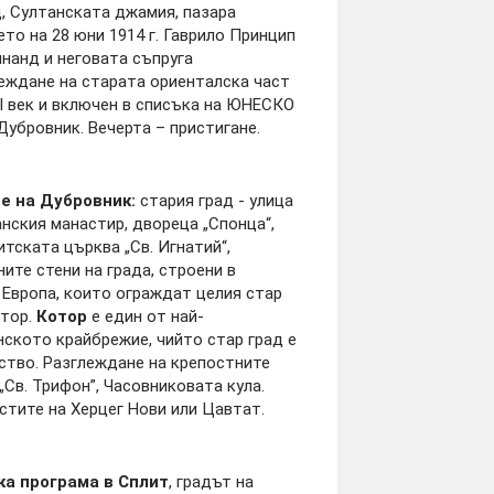
, Султанската джамия, пазара
то на 28 юни 1914 г. Гаврило Принцип
нанд и неговата съпруга
леждане на старата ориенталска част
I век и включен в списъка на ЮНЕСКО
Дубровник. Вечерта – пристигане.
е на Дубровник:
стария град - улица
нския манастир, двореца „Спонца“,
итската църква „Св. Игнатий“,
те стени на града, строени в
 в Европа, които ограждат целия стар
тор.
Котор
е един от най-
нското крайбрежие, чийто стар град е
ство. Разглеждане на крепостните
„Св. Трифон”, Часовниковата кула.
стите на Херцег Нови или Цавтат.
ка програма в Сплит
, градът на