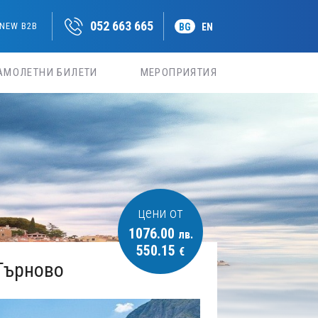
052 663 665
NEW B2B
BG
EN
АМОЛЕТНИ БИЛЕТИ
МЕРОПРИЯТИЯ
цени от
1076.00
лв.
550.15
€
 Търново