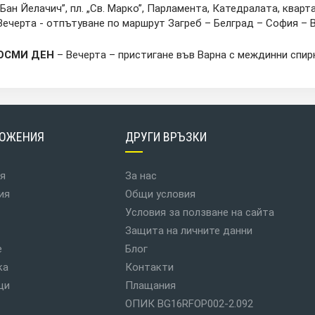
„Бан Йелачич”, пл. „Св. Марко”, Парламента, Катедралата, кварт
Вечерта - отпътуване по маршрут Загреб – Белград – София – 
ОСМИ ДЕН
– Вечерта – пристигане във Варна с междинни спир
ОЖЕНИЯ
ДРУГИ ВРЪЗКИ
я
За нас
ия
Общи условия
Условия за ползване на сайта
Защита на личните данни
е
Блог
ка
Контакти
ци
Плащания
ОПИК BG16RFOP002-2.092