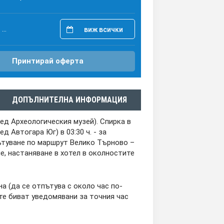
...
виж всички
Принтирай оферта
ДОПЪЛНИТЕЛНА ИНФОРМАЦИЯ
пред Археологическия музей). Спирка в
д Автогара Юг) в 03:30 ч. - за
пътуване по маршрут Велико Търново –
е, настаняване в хотел в околностите
 (да се отпътува с около час по-
ите биват уведомявани за точния час