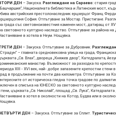
ВТОРИ ДЕН
– Закуска.
Разглеждане на Сараево:
стария град
„Башчаршия“, Националната библиотека и Латинския мост, къде
убива австрийския престолонаследник ерцхерцог Франц Ферди
ерцхерцогиня София. Отпътуване за Мостар. Пристигане. Разг
на града със световноизвестния каменен мост, датиращ от XV
за световното културно наследство. Отпътуване за района на 
Настаняване в хотела в Неум. Нощувка.
ТРЕТИ ДЕН
– Закуска. Отпътуване за Дубровник.
Разглеждан
„Страдун” – главната средновековна улица на града, Франциска
църквата „Св. Влах”, двореца „Княжев двор“, Катедралата, йезу
доминиканския манастир. Възможност за разходка по крепостни
периода XIII - XVI век, най- добре запазените крепостни стени
град в продължение на почти два километра. Отпътуване за Ко
интересните от историческа гледна точка градове по далмати
включен в списъка на ЮНЕСКО за световното културно наслед
стени, църквата „Св. Николай”, площад „Св. Лука”, Катедралата 
Настаняване в хотел в околности на Котор, Будва или в околно
Нощувка.
ЧЕТВЪРТИ ДЕН
– Закуска. Отпътуване за Сплит.
Туристичес