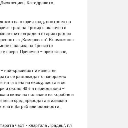
 Диоклециан, Катедралата.
олка на стария град, построен на
рият град на Трогир е включен в
звестните сгради в стария град са
 крепостта „Камерленго“. Възможност
оре в залива на Трогир (с
е езера. Привечер – пристигане,
а
– най-красивият и известен
ерата се разглеждат с панорамно
етната цена на екскурзията и се
ри и около 40 € в периода юни –
аса и включва ползване на корабче и
е пеша сред природата и изисква
отела в Загреб или околности.
тарата част - квартала „Градец“, пл.