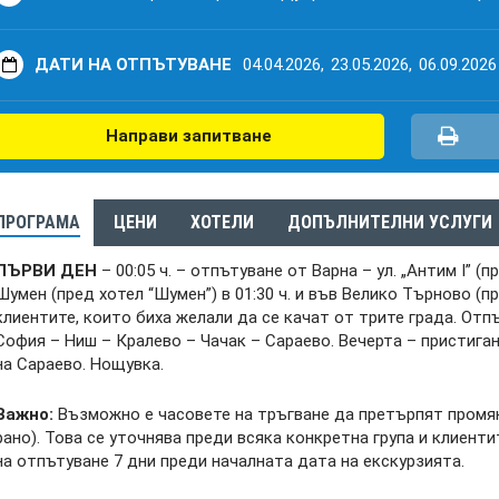
ДАТИ НА ОТПЪТУВАНЕ
04.04.2026,
23.05.2026,
06.09.2026
Направи запитване
ПРОГРАМА
ЦЕНИ
ХОТЕЛИ
ДОПЪЛНИТЕЛНИ УСЛУГИ
ПЪРВИ ДЕН
– 00:05 ч. – отпътуване от Варна – ул. „Антим I” (
Шумен (пред хотел “Шумен”) в 01:30 ч. и във Велико Търново (пре
клиентите, които биха желали да се качат от трите града. От
София – Ниш – Кралево – Чачак – Сараево. Вечерта – пристиган
на Сараево. Нощувка.
Важно:
Възможно е часовете на тръгване да претърпят промяна
рано). Това се уточнява преди всяка конкретна група и клиент
на отпътуване 7 дни преди началната дата на екскурзията.