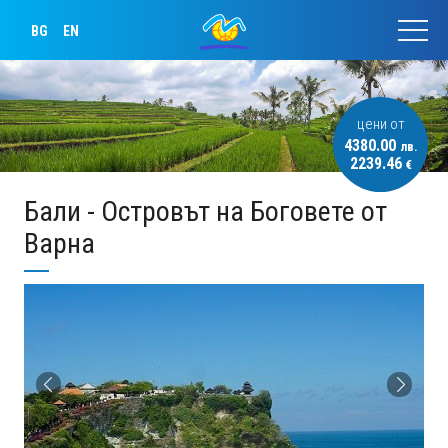
BG
EN
цени от
4380.00
лв.
2239.46
€
Бали - Островът на Боговете от
Варна