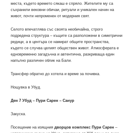
места, където времето сякаш е спряло. Жителите му са
съхранили вековни обичаи, ритуали и уникален начин на
живот, почти непроменен от модерния свят.
Селото впечатлява със своята необичайна, строго
подредена структура – къщите са разположени в симетрични
редици, а в центъра се намират общите пространства,
където се случва целият обществен живот. Атмосферата е
едновременно загадъчна и автентична, разкриваща един
напълно различен облик на Бали.
Трансфер обратно до хотела и време за почивка.
Нощувка в Убуд.
Ден 7 Убуд – Пури Сарен – Санур
Закуска.
Посещение на изящния
дворцов комплекс Пури Сарен
–