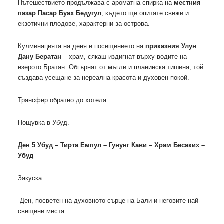
Пътешествието продължава с ароматна спирка на
местния
пазар Пасар Буах Бедугул
, където ще опитате свежи и
екзотични плодове, характерни за острова.
Кулминацията на деня е посещението на
приказния Улун
Дану Бератан
– храм, сякаш издигнат върху водите на
езерото Братан. Обгърнат от мъгли и планинска тишина, той
създава усещане за нереална красота и духовен покой.
Трансфер обратно до хотела.
Нощувка в Убуд.
Ден 5 Убуд – Тирта Емпул – Гунунг Кави – Храм Бесаких –
Убуд
Закуска.
Ден, посветен на духовното сърце на Бали и неговите най-
свещени места.