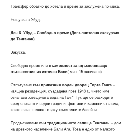
Трансфер обратно до хотела и време за заслужена почивка.
Нощувка в Убуд.
Ден 6 Убуд – Свободно време (Допълнителна екскурзия
до Тенганан)
Закуска.
Свободно време или
възможност за вдъхновяващо
пътешествие из източен Бали
( мин. 15 записани)
Отпътуване към
приказния воден дворец Тирта Ганга
–
изящна резиденция, създадена през 1948 г., чието име
означава „свещената вода на Ганг“. Тук ще се разходите
сред елегантни водни градини, фонтани и каменни стъпала,
които сякаш плават върху кристалните басейни.
Продължаваме към
традиционното селище Тенганан
– дом
на древното население Бали Ага. Това е едно от малкото