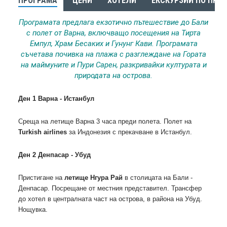
ПРОГРАМА
ЦЕНИ
ХОТЕЛИ
ЕКСКУРЗИИ ПО ПРО
Програмата предлага екзотично пътешествие до Бали
с полет от Варна, включващо посещения на Тирта
Емпул, Храм Бесаких и Гунунг Кави. Програмата
съчетава почивка на плажа с разглеждане на Гората
на маймуните и Пури Сарен, разкривайки културата и
природата на острова.
Ден 1 Варна - Истанбул
Среща на летище Варна 3 часа преди полета. Полет на
Turkish airlines
за Индонезия с прeкачване в Истанбул.
Ден 2 Денпасар - Убуд
Пристигане на
летище Нгура Рай
в столицата на Бали -
Денпасар. Посрещане от местния представител. Трансфер
до хотел в централната част на острова, в района на Убуд.
Нощувка.