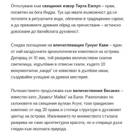
Отпътуване към
свещения извор Тирта Емпул
– храм,
посветен на бога Индра. Тук ще имате възможност да се
потопите в ритуалните води, облечени в традиционен саронг,
и да преживеете древния обред на пречистване – истинско
докосване до балийската духовност.
Следва посещение на
впечатляващия Гунунг Кави
– един
от най-загадъчните археологически комплекси на острова.
Датиращ от XI век, той разкрива величествени скални
светилища, издълбани в отвесни скали, където 10
монументални „канди“ се извисяват в дълбоки ниши,
създавайки усещане за древна мистерия.
Пътешествието продължава към
величествения Бесаких
–
известен като „Храмът Майка“ на Бали. Разположен по
склоновете на свещения вулкан Агунг, този грандиозен
комплекс от над 20 храма и стотици структури е духовният
център на острова. Изкачването по множеството стъпала
разкрива не само архитектурна красота, но и спиращи дъха
гледки към околната природа.