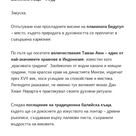
Закуска.
Отпътуване към прохладните висини на
планината Бедугул
– място, където природата и духовността се преплитат в
съвършена хармония.
По пътя ще посетите
величествения Таман Аюн – един от
най-значимите храмове в Индонезия
, известен като
„красивата градина“. Заобиколен от водни канали и изящни
градини, този кралски храм на династията Менгви, издигнат
през XVII век, носи усещане за спокойствие и мистика.
Легендите разказват, че именно тук великият монах Дан
Хианг Нирарта е практикувал своите духовни ритуали.
Следва
посещение на традиционна балийска къща
,
където ще се докоснете до изкуството на лонтар – древни
ръкописи, създавани върху палмови листа, съхранили
мъдростта на вековете.