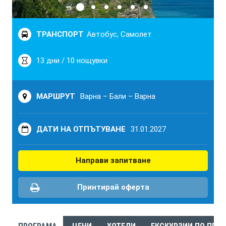
ТРАНСПОРТ
Автобус, Самолет
13 дни / 10 нощувки
МАРШРУТ
Варна – Бали – Варна
ДАТИ НА ОТПЪТУВАНЕ
31.01.2027
Направи запитване
Принтирай оферта