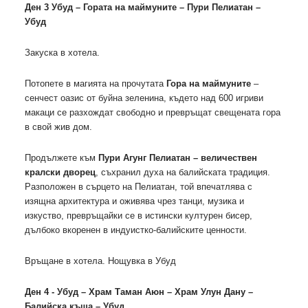
Ден 3 Убуд – Гората на маймуните – Пури Пелиатан –
Убуд
Закуска в хотела.
Потопете в магията на прочутата
Гора на маймуните
–
сенчест оазис от буйна зеленина, където над 600 игриви
макаци се разхождат свободно и превръщат свещената гора
в свой жив дом.
Продължете към
Пури Агунг Пелиатан – величествен
кралски дворец
, съхранил духа на балийската традиция.
Разположен в сърцето на Пелиатан, той впечатлява с
изящна архитектура и оживява чрез танци, музика и
изкуство, превръщайки се в истински културен бисер,
дълбоко вкоренен в индуистко-балийските ценности.
Връщане в хотела. Нощувка в Убуд
Ден 4 - Убуд – Храм Таман Аюн – Храм Улун Дану –
Балийска къща – Убуд