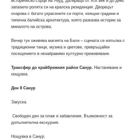
историческо сърце на Убуд, датиращо от XIX век и до днес
запазило ролята си на кралска резиденция. Дворецът
очарова с богато украсените си порти, изящни градини и
типична балийска архитектура, която разказва истории за
миналото на острова.
Вечер тук оживява магията на Бали – сцената се изпълва с
традиционни танци, музика и цветове, превръщайки
посещението в незабравимо културно преживяване.
Трансфер до крайбрежния район Санур.
Настаняване и
нощувка.
Ден 8 Санур
Закуска.
Свободен ден за плаж и забавления. Възможност за
допълнителна екскурзия.
Нощувка в Санур.