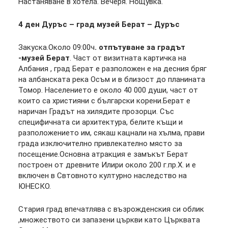
Настаняване в хотела. Вечеря. Нощувка.
4 ден
Дуръс – град музей Берат – Дуръс
Закуска.Около 09:00ч
. отпътуване за градът
-музей Берат
. Част от визитната картичка на
Албания , град Берат е разположен е на десния бряг
на албанската река Осъм и в близост до планината
Томор. Населението е около 40 000 души, част от
които са християни с български корени.Берат е
наричан Градът на хилядите прозорци. Със
специфичната си архитектура, белите къщи и
разположението им, сякаш кацнали на хълма, прави
града изключително привлекателно място за
посещение.Основна атракция е замъкът Берат
построен от древните Илири около 200 г.пр.Х. и е
включен в Свтовното културно наследство на
ЮНЕСКО.
Стария град впечатлява с възрожденския си облик
,множеството си запазени църкви като Църквата