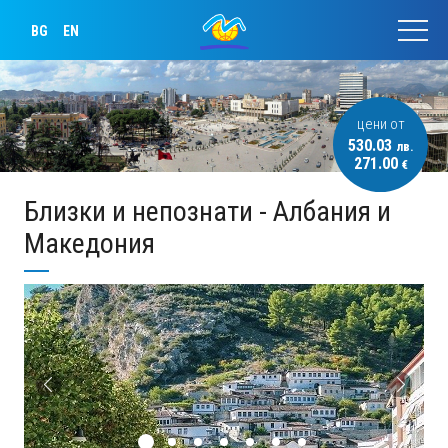
BG
EN
цени от
530.03
лв.
271.00
€
Близки и непознати - Албания и
Македония