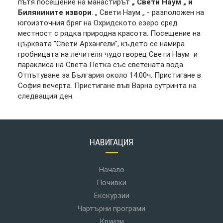
пътя посещение на манастирът
„ Свети Наум „ и
Билянините извори
. „ Свети Наум „ - разположен на
югоизточния бряг на Охридското езеро сред
местност с рядка природна красота. Посещение на
църквата "Свети Архангели", където се намира
гробницата на лечителя чудотворец Свети Наум и
параклиса на Света Петка със светената вода.
Отпътуване за България около 14:00ч. Пристигане в
София вечерта. Пристигане във Варна сутринта на
следващия ден.
НАВИГАЦИЯ
Начало
Почивки
Екскурзии
Чартърни програми
Круизи