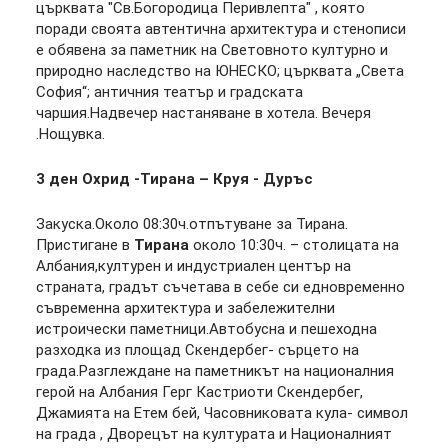
църквата "Св.Богородица Перивлепта" , която
поради своята автентична архитектура и стенописи
е обявена за паметник на Световното културно и
природно наследство на ЮНЕСКО; църквата „Света
София“; античния театър и градската
чаршия.Надвечер настаняване в хотела. Вечеря
.Нощувка.
3 ден Охрид -Тирана – Круя - Дуръс
Закуска.Около 08:30ч.отпътуване за Тирана.
Пристигане в
Тирана
около 10:30ч. – столицата на
Албания,културен и индустриален център на
страната, градът съчетава в себе си едновременно
съвременна архитектура и забележителни
истроически паметници.Автобусна и пешеходна
разходка из площад Скендербег- сърцето на
града.Разглеждане на паметникът на националния
герой на Албания Герг Кастриоти Скендербег,
Джамията на Етем бей, Часовниковата кула- символ
на града , Дворецът на културата и Националният