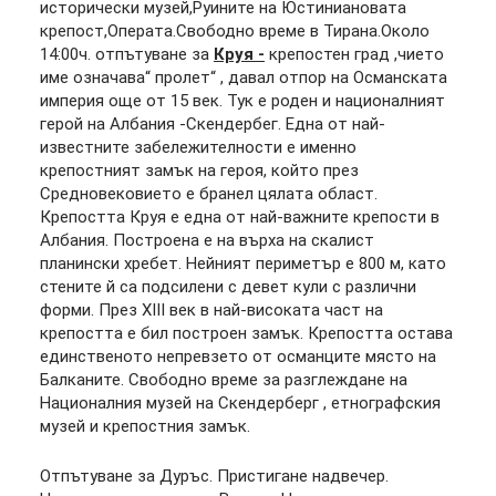
исторически музей,Руините на Юстиниановата
крепост,Операта.Свободно време в Тирана.Около
14:00ч. отпътуване за
Круя -
крепостен град ,чието
име означава“ пролет“ , давал отпор на Османската
империя още от 15 век. Тук е роден и националният
герой на Албания -Скендербег. Една от най-
известните забележителности е именно
крепостният замък на героя, който през
Средновековието е бранел цялата област.
Крепостта Круя е една от най-важните крепости в
Албания. Построена е на върха на скалист
планински хребет. Нейният периметър е 800 м, като
стените й са подсилени с девет кули с различни
форми. През XIII век в най-високата част на
крепостта е бил построен замък. Крепостта остава
единственото непревзето от османците място на
Балканите. Свободно време за разглеждане на
Националния музей на Скендерберг , етнографския
музей и крепостния замък.
Отпътуване за Дуръс. Пристигане надвечер.