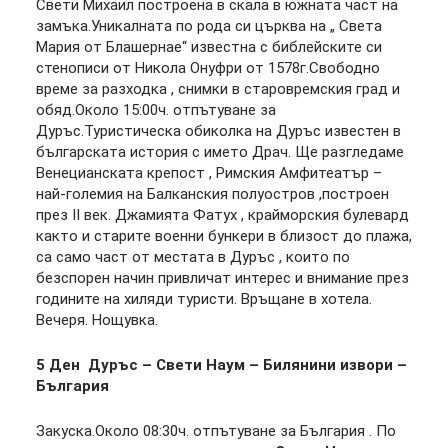
Свети Михаил построена в скала в южната част на
замъка.Уникалната по рода си църква на „ Света
Мария от Блашернае“ известна с библейските си
стенописи от Никола Онуфри от 1578г.Свободно
време за разходка , снимки в старовремския град и
обяд.Около 15:00ч. отпътуване за
Дуръс.Туристическа обиколка на Дуръс известен в
българската история с името Драч. Ще разгледаме
Венецианската крепост , Римския Амфитеатър –
най-големия на Балканския полуостров ,построен
през II век. Джамията Фатух , крайморския булевард
както и старите военни бункери в близост до плажа,
са само част от местата в Дуръс , които по
безспорен начин привличат интерес и внимание през
годините на хиляди туристи. Връщане в хотела.
Вечеря. Нощувка.
5 Ден Дуръс – Свети Наум – Билянини извори –
България
Закуска.Около 08:30ч. отпътуване за България . По