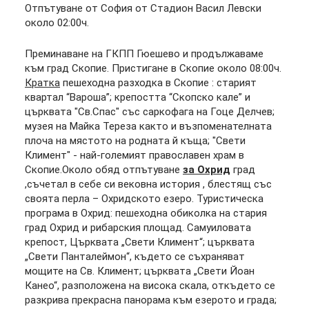
Отпътуване от София от Стадион Васил Левски
около 02:00ч.
Преминаване на ГКПП Гюешево и продължаваме
към град Скопие. Пристигане в Скопие около 08:00ч.
Кратка
пешеходна разходка в Скопие : старият
квартал “Вароша”; крепостта “Скопско кале” и
църквата "Св.Спас" със саркофага на Гоце Делчев;
музея на Майка Тереза както и възпоменателната
плоча на мястото на родната й къща; "Свети
Климент" - най-големият православен храм в
Скопие.Около обяд отпътуване
за Охрид
град
,съчетал в себе си вековна история , блестящ със
своята перла – Охридското езеро. Туристическа
програма в Охрид: пешеходна обиколка на стария
град Охрид и рибарския площад. Самуиловата
крепост, Църквата „Свети Климент“; църквата
„Свети Панталеймон“, където се съхраняват
мощите на Св. Климент; църквата „Свети Йоан
Канео“, разположена на висока скала, откъдето се
разкрива прекрасна панорама към езерото и града;