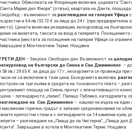
участника. Обиколката на Флоренция включва: църквата “Сант
“Санта Мария дел Фиорe” (отвън), квартала на Данте, площада
Следобед - възможност за
разглеждане на галерия Уфици
с
възрастни и 64 лв./32.72 € за лица до 24 г. (при предварителна 
място). Цената включва резервация, екскурзовод на български
време на визитата, таксата за вход в галерията. Посещението 
участника (местата за посещение на галерия Уфици са ограниче
Завръщане в Монтекатини Терме. Нощувка.
ТРЕТИ ДЕН
– Закуска. Свободен ден. Възможност за
целодне
екскурзовод на български до Сиена и Сан Джиминяно
– доп
и 58 лв./ 29.65 € за деца до 17 г., екскурзията се провежда при
такси не са включени в тази цена. Екскурзията включва:
разгл
построен на три хълма в средата на тосканското плато – разг
централният площад на Сиена, прочут с впечатляващото конно
сцена – легендарното „палио”, Палацо Публико, катедралата; 
разглеждане на Сан Джиминяно
– кацнал на върха на един х
и маслинови горички, градът е запазил средновековния си обл
своите крепостни стени и с легендарните си 14 каменни кули, 
силуети – разглеждане на „Пиаца де ла Чистерна”, „Пиаца дел
Асунта”. Завръщане в хотела в Монтекатини Терме. Нощувка.