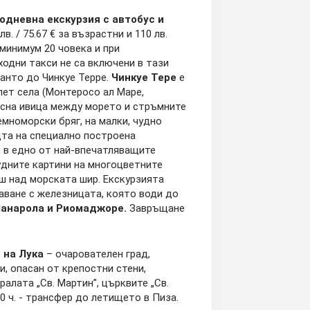
oдневна екскурзия с автобус и
в. / 75.67 € за възрастни и 110 лв.
т минимум 20 човека и при
ходни такси не са включени в тази
ванто до Чинкуе Терре.
Чинкуе Тере
е
пет села (Монтеросо ал Маре,
тясна ивица между морето и стръмните
мноморски бряг, на малки, чудно
щта на специално построена
 в едно от най-впечатляващите
удните картини на многоцветните
аш над морската шир. Екскурзията
аване с железницата, която води до
Манарола и Риомаджоре.
Завръщане
 на Лука
– очарователен град,
, опасан от крепостни стени,
ралата „Св. Мартин”, църквите „Св.
0 ч. - трансфер до летището в Пиза.