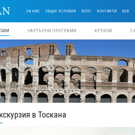
ЗА НАС
ОБЩИ УСЛОВИЯ
БЛОГ
КОНТАКТИ
B2B
РЗИИ
ЧАРТЪРНИ ПРОГРАМИ
КРУИЗИ
С
кскурзия в Тоскана