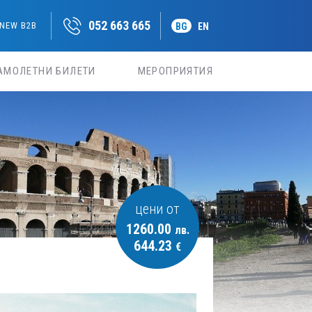
052 663 665
NEW B2B
BG
EN
АМОЛЕТНИ БИЛЕТИ
МЕРОПРИЯТИЯ
цени от
1260.00
лв.
644.23
€