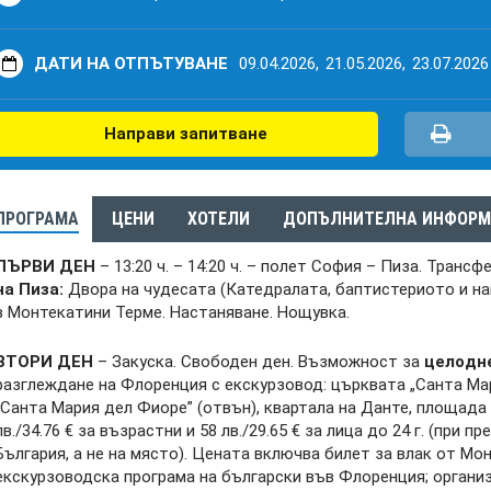
ДАТИ НА ОТПЪТУВАНЕ
09.04.2026,
21.05.2026,
23.07.2026
Направи запитване
ПРОГРАМА
ЦЕНИ
ХОТЕЛИ
ДОПЪЛНИТЕЛНА ИНФОРМ
ПЪРВИ ДЕН
– 13:20 ч. – 14:20 ч. – полет София – Пиза. Трансф
на Пиза:
Двора на чудесата (Катедралата, баптистериото и на
в Монтекатини Терме. Настаняване. Нощувка.
ВТОРИ ДЕН
– Закуска. Свободен ден. Възможност за
целoдн
разглеждане на Флоренция с екскурзовод: църквата „Санта Мар
“Санта Мария дел Фиорe” (отвън), квартала на Данте, площада
лв./34.76 € за възрастни и 58 лв./29.65 € за лица до 24 г. (при 
България, а не на място). Цената включва билет за влак от М
екскурзоводска програма на български във Флоренция; организ