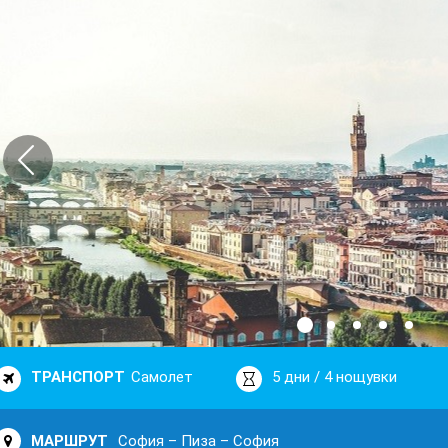
ТРАНСПОРТ
Самолет
5 дни / 4 нощувки
МАРШРУТ
София – Пиза – София