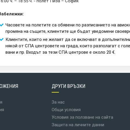
16:00 ч. – 18:55 ч. - полет Пиза – София.
Забележки:
Часовете на полетите са обявени по разписанието на авиок
промяна на същите, клиентите ще бъдат уведомени своевр
Клиентите, които не желаят да се включват в допълнителн
някой от СПА центровете на града, които разполагат с гол
вани и пр. Входът за тези СПА центрове е около 20 €.
ОЖЕНИЯ
ДРУГИ ВРЪЗКИ
я
За нас
ия
Общи условия
Условия за ползване на сайта
Защита на личните данни