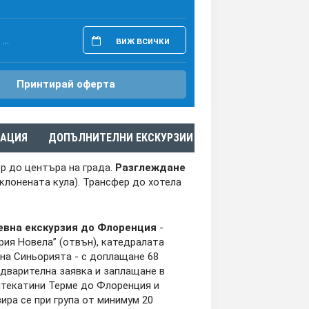
...
виж всички
Принтирай оферта
АЦИЯ
ДОПЪЛНИТЕЛНИ ЕКСКУРЗИИ
ер до центъра на града.
Разглеждане
клонената кула). Трансфер до хотела
евна екскурзия до Флоренция
-
ия Новела” (отвън), катедралата
 на Синьорията - с доплащане 68
предварителна заявка и заплащане в
онтекатини Терме до Флоренция и
ира се при група от минимум 20