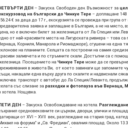
ЧЕТВЪРТИ ДЕН
– Закуска. Свободен ден. Възможност за
цел
екскурзовод на български до Чинкуе Тере
– доплащане 148 л
/56.24 € за деца до 17 г., екскурзията се провежда при група о
предварителна заявка и заплащане в България, а не на място, в
цена, но е включен билет за железницата от Ла Специя или Ле
едно от най-красивите места на Лигурската ривиера – това са 
Вернаца, Корниля, Манарола и Риомаджоре), сгушени на една 
склонове на планините. Селцата са построени на самия средизе
красиви заливчета и по стръмните скали. Достъпни са с помо
железница. Посещението на
Чинкуе Тере
може да се превърне
преживявания в живота Ви, от което завинаги ще запомните ч
къщи, накацали една върху друга по скалите и надвиснали сяк
включва: транспорт с автобус до Ла Специя/Леванто, продълж
селата със слизане за
разходки и фотопауза във Вернаца, 
в хотела. Нощувка.
ПЕТИ ДЕН
– Закуска. Освобождаване на хотела.
Разглеждане
съхранил средновековните си църкви, дворци, улички и площади
датиращи от XVI – XVII век, разглеждане на стария град, катед
Михаил на форума” и „Св. Фредиан”, овалния площад. Около 13.3