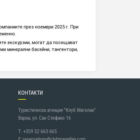
омпаниите през ноември 2025 г. При
еменно.
ите екскурзии, могат да посещават
еми минерални басейни, тангентори,
КОНТАКТИ
Туристическа агенция "Клуб Магелан"
Варна, ул. Сан Стефано 16
T: +359 52 663 665
E:
reservations@clubmagellan.com