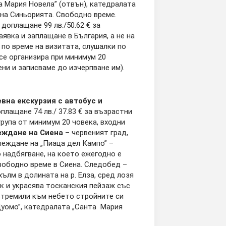
а Мария Новела” (отвън), катедралата
 на Синьорията. Свободно време.
 доплащане 99 лв./50.62 € за
заявка и заплащане в България, а не на
 по време на визитата, слушалки по
се организира при минимум 20
ни и записваме до изчерпване им).
вна екскурзия с автобус и
лащане 74 лв./ 37.83 € за възрастни
 група от минимум 20 човека, входни
еждане на Сиена
– червеният град,
леждане на „Пиаца дел Кампо” –
 надбягване, на което ежегодно е
свободно време в Сиена. Следобед –
ълм в долината на р. Елза, сред лозя
ик и украсява тосканския пейзаж със
устремили към небето стройните си
 Дуомо”, катедралата „Санта Мария