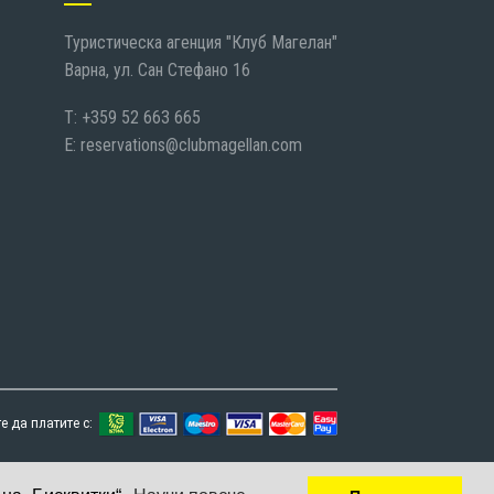
Туристическа агенция "Клуб Магелан"
Варна, ул. Сан Стефано 16
T: +359 52 663 665
E:
reservations@clubmagellan.com
 да платите с: