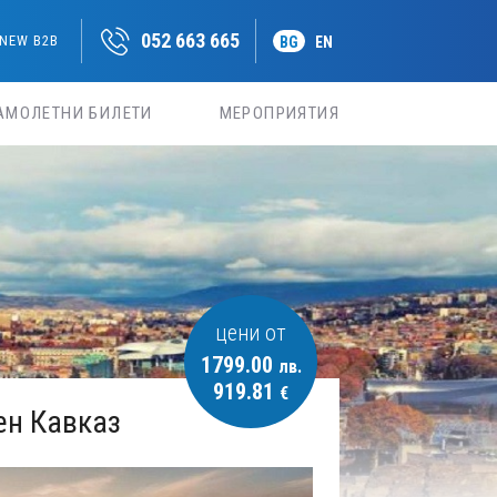
052 663 665
NEW B2B
BG
EN
АМОЛЕТНИ БИЛЕТИ
МЕРОПРИЯТИЯ
цени от
1799.00
лв.
919.81
€
ен Кавказ