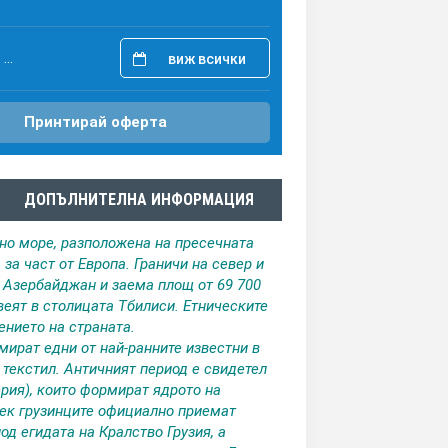
...
виж всички
Принтирай оферта
ДОПЪЛНИТЕЛНА ИНФОРМАЦИЯ
рно море, разположена на пресечната
за част от Европа. Граничи на север и
с Азербайджан и заема площ от 69 700
ивеят в столицата Тбилиси. Етническите
ението на страната.
амират едни от най-ранните известни в
 текстил. Античният период е свидетел
ерия), които формират ядрото на
век грузинците официално приемат
д егидата на Кралство Грузия, а