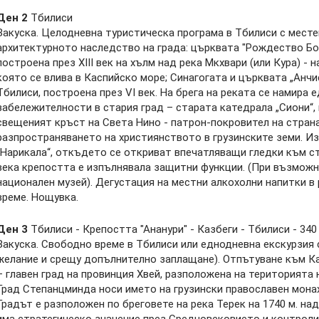
Ден 2
Тбилиси
Закуска. Целодневна туристическа програма в Тбилиси с месте
архитектурното наследство на града: църквата "Рождество Бог
построена през XIII век на хълм над река Мкхвари (или Кура) - 
която се влива в Каспийско море; Синагогата и църквата „Анчи
Тбилиси, построена през VI век. На брега на реката се намира 
забележителности в стария град – старата катедрала „Сиони“, 
свещеният кръст на Света Нино - патрон-покровител на стран
разпространяването на християнството в грузинските земи. И
„Нарикала“, откъдето се откриват впечатляващи гледки към ст
века крепостта е изпълнявала защитни функции. (При възможн
национален музей). Дегустация на местни алкохолни напитки в
време. Нощувка.
Ден 3
Тбилиси - Крепостта "Ананури" - Казбеги - Тбилиси - 340
Закуска. Свободно време в Тбилиси или еднодневна екскурзия 
желание и срещу допълнително заплащане). Отпътуване към Ка
– главен град на провинция Хвей, разположенa на територията 
Град Степанцминда носи името на грузински православен мона
Градът е разположен по бреговете на река Терек на 1740 м. над
има стратегическо значение през Средновековието и контроли