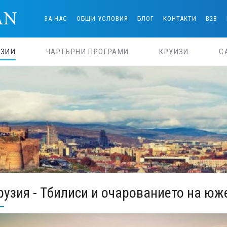
ЗА НАС
ОБЩИ УСЛОВИЯ
БЛОГ
КОНТАКТИ
B2B
РЗИИ
ЧАРТЪРНИ ПРОГРАМИ
КРУИЗИ
С
рузия - Тбилиси и очарованието на юж