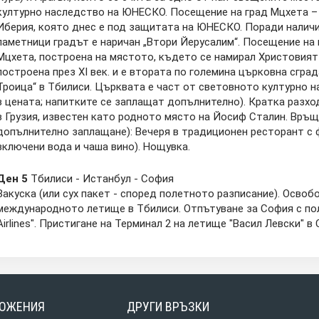
културно наследство на ЮНЕСКО. Посещение на град Мцхета –
Иберия, която днес е под защитата на ЮНЕСКО. Поради наличи
паметници градът е наричан „Втори Йерусалим“. Посещение на
Мцхета, построена на мястото, където се намирал Христовият
построена през XI век. и е втората по големина църковна сгра
Троица“ в Тбилиси. Църквата е част от световното културно 
в цената; напитките се заплащат допълнително). Кратка разход
в Грузия, известен като родното място на Йосиф Сталин. Връщ
допълнително заплащане): Вечеря в традиционен ресторант с 
включени вода и чаша вино). Нощувка.
Ден 5
Тбилиси - Истанбул - София
Закуска (или сух пакет - според полетното разписание). Освоб
международното летище в Тбилиси. Отпътуване за София с поле
Airlines". Пристигане на Терминал 2 на летище "Васил Левски" в
ОЖЕНИЯ
ДРУГИ ВРЪЗКИ