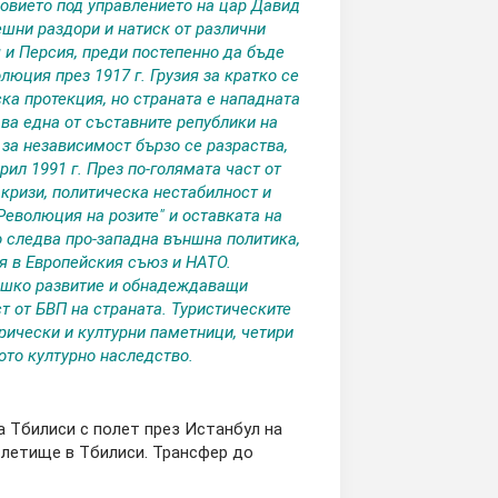
овието под управлението на цар Давид
ешни раздори и натиск от различни
 и Персия, преди постепенно да бъде
юция през 1917 г. Грузия за кратко се
ка протекция, но страната е нападната
ава една от съставните републики на
 за независимост бързо се разраства,
рил 1991 г. През по-голямата част от
ризи, политическа нестабилност и
Революция на розите" и оставката на
о следва про-западна външна политика,
я в Европейския съюз и НАТО.
вешко развитие и обнадеждаващи
т от БВП на страната. Туристическите
рически и културни паметници, четири
ото културно наследство.
а Тбилиси с полет през Истанбул на
о летище в Тбилиси. Трансфер до