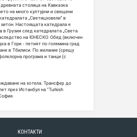
 древната столица на Кавказка
ето на много културни и свещени
 катедралата „Светицховели“ в
 хитон. Настоящата катедрала е
да в Грузия след катедралата „Света
наследство на ЮНЕСКО. Обяд (включен
ка в Гори - петият по големина град
ане в Тбилиси. По желание (срещу
фолклорна програма и танци (с
ождаване на хотела. Трансфер до
т през Истанбул на "Turkish
 София.
КОНТАКТИ