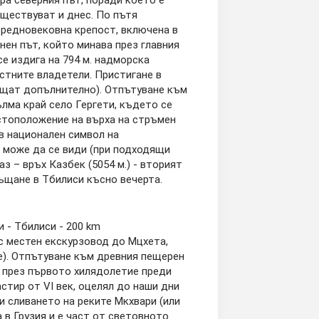
ъществуват и днес. По пътя
средновековна крепост, включена в
ен път, който минава през главния
е издига на 794 м. надморска
стните владетели. Пристигане в
лащат допълнително). Отпътуване към
ълма край село Гергети, където се
естоположение на върха на стръмен
в национален символ на
о може да се види (при подходящи
з – връх Казбек (5054 м.) - вторият
ръщане в Тбилиси късно вечерта.
и - Тбилиси - 200 km
с местен екскурзовод до Мцхета,
е). Отпътуване към древния пещерен
а през първото хилядолетие преди
стир от VI век, оцелял до наши дни
 сливането на реките Мкхвари (или
 в Грузия и е част от световното