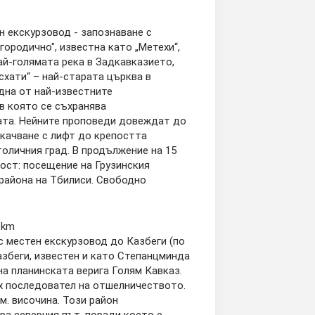
н екскурзовод - запознаване с
ородично", известна като „Метехи“,
най-голямата река в Задкавказието,
схати“ – най-старата църква в
една от най-известните
в която се съхранява
ата. Нейните проповеди довеждат до
зкачване с лифт до крепостта
оличния град. В продължение на 15
ост: посещение на Грузинския
 района на Тбилиси. Свободно
 km
с местен екскурзовод до Казбеги (по
збеги, известен и като Степанцминда
на планинската верига Голям Кавказ.
х последовател на отшелничеството.
м. височина. Този район
ра северния път, поради което е