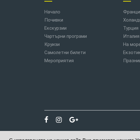
Начало
Франци
Почивки
Холанд
Екскурзии
Турция
Чартърни програми
Италия
Круизи
На мор
Самолетни билети
Екзоти
Мероприятия
Празни