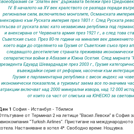
своеобразния си "Златен век" държавата бележи през Средновек
IV. В началото на XV век кралството се разпада поради вътр
регионални сили, включително монголите, Османската империя
анексирано към Руската империя през 1801 г. След Руската револ
откъсва от руската влас като независима република под германс
и анексирана от Червената армия през 1921 г., а след това ст
Съветския съюз. През 80-те години на миналия век движението
което води до отделянето на Грузия от Съветския съюз през ап
следващото десетилетие страната преживява икономически к
сепаратистки войни в Абхазия и Южна Осетия. След мирната "
президента Едуард Шеварднадзе през 2003 г., Грузия категоричн
въвеждайки серия от реформи, насочени към интеграци
Грузия е парламентарна република с висок индекс на чо
икономически показатели, a туризмът заема все по-значима час
атракции включват над 2000 минерални извора, над 12 000 исто
от които са част от списъка на ЮНЕСКО за световн
Ден 1
София - Истанбул - Тбилиси
Отпътуване от Терминал 2 на летище "Васил Левски" в София з
авиокомпания "Turkish Airlines". Пристигане на международнот
хотела. Настаняване в хотел 4*. Свободно време. Нощувка.