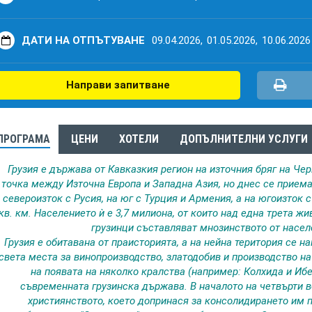
ДАТИ НА ОТПЪТУВАНЕ
09.04.2026,
01.05.2026,
10.06.2026
Направи запитване
ПРОГРАМА
ЦЕНИ
ХОТЕЛИ
ДОПЪЛНИТЕЛНИ УСЛУГИ
Грузия е държава от Кавказкия регион на източния бряг на Че
точка между Източна Европа и Западна Азия, но днес се приема 
североизток с Русия, на юг с Турция и Армения, а на югоизток 
кв. км. Населението ѝ е 3,7 милиона, от които над една трета ж
грузинци съставляват мнозинството от насел
Грузия е обитавана от праисторията, а на нейна територия се н
света места за винопроизводство, златодобив и производство на
на появата на няколко кралства (например: Колхида и Иб
съвременната грузинска държава. В началото на четвърти 
християнството, което допринася за консолидирането им по