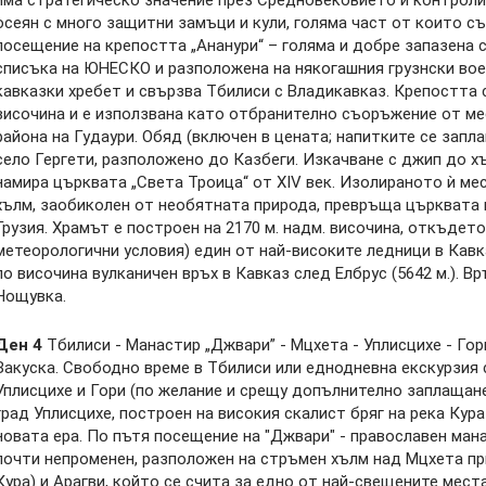
осеян с много защитни замъци и кули, голяма част от които с
посещение на крепостта „Ананури“ – голяма и добре запазена 
списъка на ЮНЕСКО и разположена на някогашния грузнски воен
кавказки хребет и свързва Тбилиси с Владикавказ. Крепостта с
височина и е използвана като отбранително съоръжение от ме
района на Гудаури. Обяд (включен в цената; напитките се зап
село Гергети, разположено до Казбеги. Изкачване с джип до х
намира църквата „Света Троица“ от XIV век. Изолираното ѝ м
хълм, заобиколен от необятната природа, превръща църквата 
Грузия. Храмът е построен на 2170 м. надм. височина, откъдет
метеорологични условия) един от най-високите ледници в Кавка
по височина вулканичен връх в Кавказ след Елбрус (5642 м.). В
Нощувка.
Ден 4
Тбилиси - Манастир „Джвари” - Мцхета - Уплисцихе - Гор
Закуска. Свободно време в Тбилиси или еднодневна екскурзия 
Уплисцихе и Гори (по желание и срещу допълнително заплащан
град Уплисцихе, построен на високия скалист бряг на река Кур
новата ера. По пътя посещение на "Джвари" - православен мана
почти непроменен, разположен на стръмен хълм над Мцхета при
Кура) и Арагви, който се счита за едно от най-свещените места