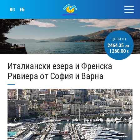
BG
EN
цени от
2464.35
лв.
1260.00
€
Италиански езера и Френска
Ривиера от София и Варна