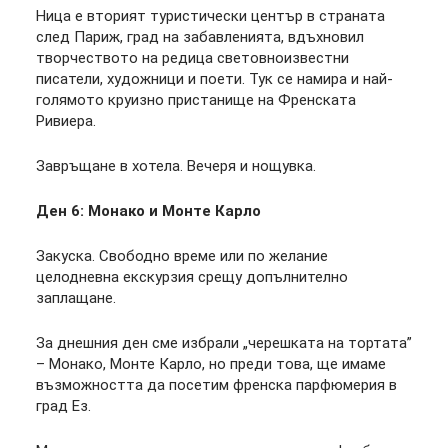
Ница е вторият туристически център в страната
след Париж, град на забавленията, вдъхновил
творчеството на редица световноизвестни
писатели, художници и поети. Тук се намира и най-
голямото круизно пристанище на Френската
Ривиера.
Завръщане в хотела. Вечеря и нощувка.
Ден 6: Монако и Монте Карло
Закуска. Свободно време или по желание
целодневна екскурзия срещу допълнително
заплащане.
За днешния ден сме избрали „черешката на тортата”
– Монако, Монте Карло, но преди това, ще имаме
възможността да посетим френска парфюмерия в
град Ез.