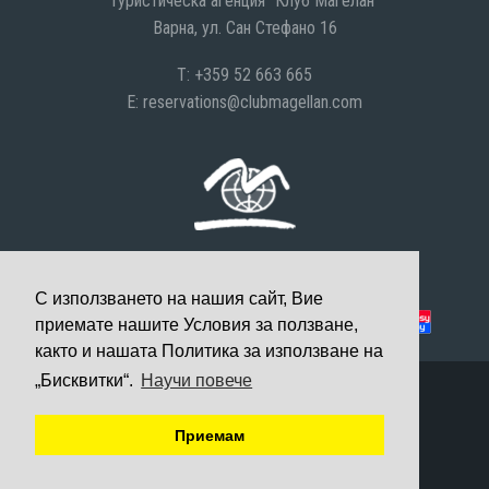
Туристическа агенция "Клуб Магелан"
Варна, ул. Сан Стефано 16
T: +359 52 663 665
E:
reservations@clubmagellan.com
С използването на нашия сайт, Вие
Можете да платите с:
приемате нашите Условия за ползване,
както и нашата Политика за използване на
„Бисквитки“.
Научи повече
© 2008-2026 Клуб Магелан, Всички права запазени
Уеб дизайн и разработка
Приемам