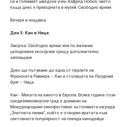
си и големият шведски учен Алфред Нобел, чиято
къща днес е превърната в музей. Свободно време.
Вечеря и нощувка.
Ден 5: Кан и Ница
Закуска. Свободно време или по желание
целодневна екскурзия срещу допълнително
заплащане.
Днес ще пътуваме до една от перлите на
Френската Ривиера – Кан и столицата на Лазурния
бряг – Ница.
Кан - Меката на киното в Европа. Всяка година този
средиземноморски град е домакин на
Международния кинофестивал за голямата награда
„Златната палма”, който е отворил вратата към
световната популярност на плеяда кинодейци.