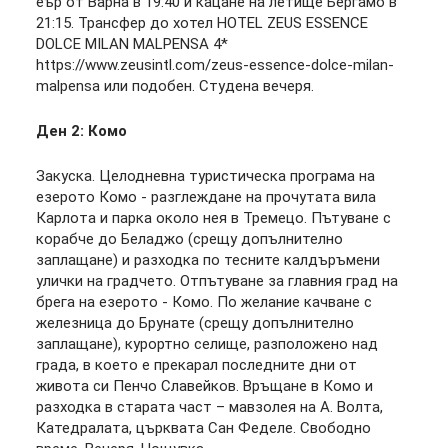
еър от Варна в 19:40 и кацане на летище Бергамо в
21:15. Трансфер до хотел HOTEL ZEUS ESSENCE
DOLCE MILAN MALPENSA 4*
https://www.zeusintl.com/zeus-essence-dolce-milan-
malpensa или подобен. Студена вечеря.
Ден 2: Комо
Закуска. Целодневна туристическа програма на
езерото Комо - разглеждане на прочутата вила
Карлота и парка около нея в Тремецо. Пътуване с
корабче до Беладжо (срещу допълнително
заплащане) и разходка по тесните калдъръмени
улички на градчето. Отпътуване за главния град на
брега на езерото - Комо. По желание качване с
железница до Брунате (срещу допълнително
заплащане), курортно селище, разположено над
града, в което е прекарал последните дни от
живота си Пенчо Славейков. Връщане в Комо и
разходка в старата част – мавзолея на А. Волта,
Катедралата, църквата Сан Феделе. Свободно