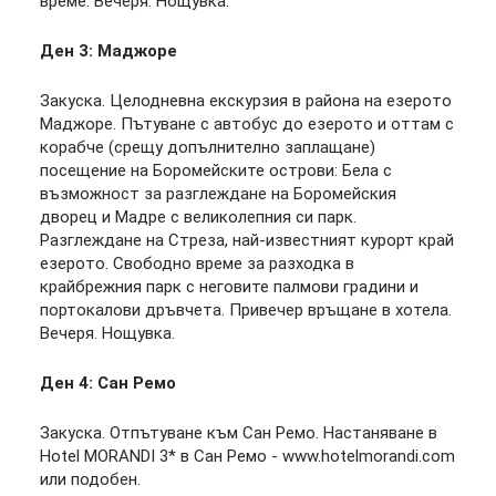
време. Вечеря. Нощувка.
Ден 3: Маджоре
Закуска. Целодневна екскурзия в района на езерото
Маджоре. Пътуване с автобус до езерото и оттам с
корабче (срещу допълнително заплащане)
посещение на Боромейските острови: Бела с
възможност за разглеждане на Боромейския
дворец и Мадре с великолепния си парк.
Разглеждане на Стреза, най-известният курорт край
езерото. Свободно време за разходка в
крайбрежния парк с неговите палмови градини и
портокалови дръвчета. Привечер връщане в хотела.
Вечеря. Нощувка.
Ден 4: Сан Ремо
Закуска. Отпътуване към Сан Ремо. Настаняване в
Hotel MORANDI 3* в Сан Ремо - www.hotelmorandi.com
или подобен.