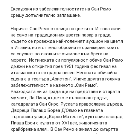
Екскурзия из забележителностите на Сан Ремо
срещу допълнително заплащане.
Наричат Сан Ремо столица на цветята. И това личи
не само на традиционния цветен пазар в града,
където се провежда най-големият аукцион на цветя
в Италия, но и от многобройните оранжерии, които
се спускат по околните хълмове към брега на
морето. Истинската си популярност обаче Сан Ремо
дължи на открития през 1951 година фестивал на
италианската естрадна песен. Неговата обичайна
сцена е в театъра „Аристон”. Иначе другата голяма
забележителност е казиното „Сан Ремо”.
Разходката ни из града ще ни представи и старата
му част, Ла Пиня, където е възникнал градът,
катедралата Сан Сиро, Руската православна църква,
Двореца Палацо Бореа Д’Олмо на главната
търговска улица „Корсо Матеоти”, култовия площад
Пиаца Ерои с кулата от ХVІ век, живописната
крайбрежна алея... В Сан Ремо е живял до смъртта