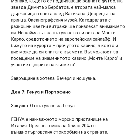
Монако, където се подвизаваше родната футболна
звезда Димитър Бербатов, е втората най-малка
държавица в света след Ватикана. Дворецът на
принца, Океанографския музей, Катедралата с
разкошни цветни витражи ще привлекат вниманието
ви. Но каймакът на пътуването си остава Монте
Карло, средоточието на европейския хайлайф. И
бижуто на курорта – прочутото казино, в което и
вие може да си опитате късмета. Възможност за
посещение на знаменитото казино „Монте Карло” и
участие в „игрите на късмета”.
Завръщане в хотела. Вечеря и нощувка.
Ден 7: Генуа и Портофино
Закуска. Отпътуване за Генуа.
ГЕНУА е най-важното морско пристанище на
Италия. През него минава близо 20% от
външнотърговския стокообмен на страната.