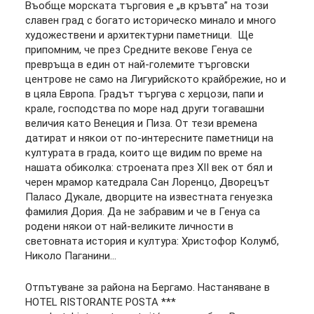
Въобще морската търговия е „в кръвта” на този
славен град с богато историческо минало и много
художествени и архитектурни паметници. Ще
припомним, че през Средните векове Генуа се
превръща в един от най-големите търговски
центрове не само на Лигурийското крайбрежие, но и
в цяла Европа. Градът търгува с херцози, папи и
крале, господства по море над други тогавашни
величия като Венеция и Пиза. От тези времена
датират и някои от по-интересните паметници на
културата в града, които ще видим по време на
нашата обиколка: строената през ХІІ век от бял и
черен мрамор катедрала Сан Лоренцо, Дворецът
Паласо Дукале, дворците на известната генуезка
фамилия Дория. Да не забравим и че в Генуа са
родени някои от най-великите личности в
световната история и култура: Христофор Колумб,
Николо Паганини...
Отпътуване за района на Бергамо. Настаняване в
HOTEL RISTORANTE POSTA ***