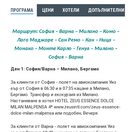
ПРОГРАМА
ЦЕНИ
ХОТЕЛИ
ДОПЪЛНИТЕЛНИ УС
Маршрут: София – Варна – Милано – Комо –
Лаго Маджоре – Сан Ремо – Кан – Ница –
Монако – Монте Карло – Генуа – Милано –
София – Варна
Ден 1: София/Варна – Милано, Бергамо
За клиенти от София - полет на авиокомпания Уиз
еър от София в 06:30 и в 07:35 кацане в Милано,
Бергамо. Трансфер и екскурзия из Милано.
Настаняване в хотел HOTEL ZEUS ESSENCE DOLCE
MILAN MALPENSA 4* www.zeusintl.com/zeus-essence-
dolce-milan-malpensa или подобен; Вечеря.
За клиенти от Варна - полет на авиокомпания Уиз