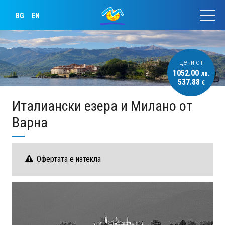
BG
EN
цени от
1052.00
лв.
537.88
€
Италиански езера и Милано от
Варна
Офертата е изтекла