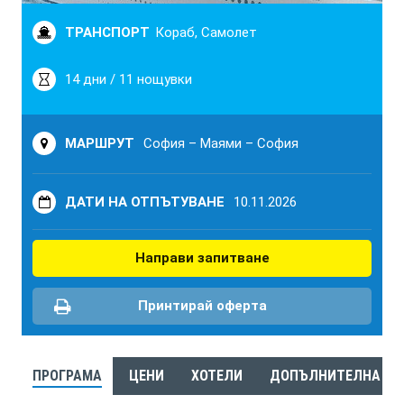
ТРАНСПОРТ
Кораб, Самолет
14 дни / 11 нощувки
МАРШРУТ
София – Маями – София
ДАТИ НА ОТПЪТУВАНЕ
10.11.2026
Направи запитване
Принтирай оферта
ПРОГРАМА
ЦЕНИ
ХОТЕЛИ
ДОПЪЛНИТЕЛНА И