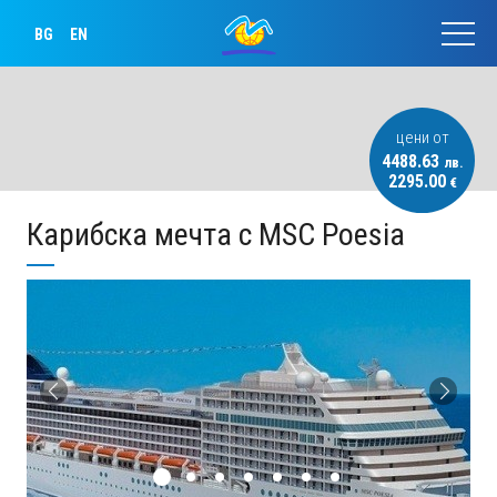
BG
EN
цени от
4488.63
лв.
2295.00
€
Карибска мечта с MSC Poesia