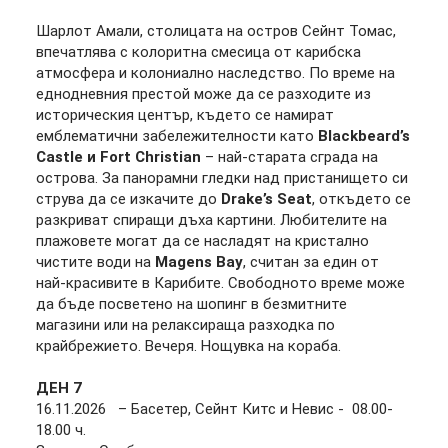
Шарлот Амали, столицата на остров
Сейнт
Томас
,
впечатлява с колоритна смесица от карибска
атмосфера и колониално наследство. По време на
еднодневния престой може да се разходите из
историческия център, където се намират
емблематични забележителности като
Blackbeard’s
Castle
и
Fort Christian
– най-старата сграда на
острова. За панорамни гледки над пристанището си
струва да се изкачите до
Drake’s Seat
, откъдето се
разкриват спиращи дъха картини. Любителите на
плажовете могат да се насладят на кристално
чистите води на
Magens Bay
, считан за един от
най-красивите в Карибите. Свободното време може
да бъде посветено на шопинг в безмитните
магазини или на релаксираща разходка по
крайбрежието. Вечеря. Нощувка на кораба.
ДЕН
7
16.11.2026 – Басетер, Сейнт Китс и Невис - 08.00-
18.00 ч.