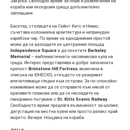
Закуска. Свободно време за плаж и развлечения на
кораба или екскурзия срещу допълнително
заплащане.
Басетер, столицата на
Сейнт
Китс
и
Невис
,
съчетава колониална архитектура и непринуден
карибски чар. По време на еднодневния престой
може да се разходите из централния площад
Independence Square
и да посетите
Berkeley
Memorial
– емблематичната часовникова кула на
града. Интерес представлява и добре запазената
крепост
Brimstone Hill Fortress
, включена в
списъка на ЮНЕСКО, откъдето се разкриват
впечатляващи гледки към острова. За по-спокойно
изживяване може да се отправите към някой от
красивите плажове или да се насладите на
панорамно пътуване с
St. Kitts Scenic Railway
.
Свободното време предлага възможност за шопинг,
дегустация на местна кухня или просто релакс край
морето. Вечеря. Нощувка на кораба.