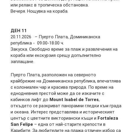
или релакс в тропическа обстановка.
Вечеря. Нощувка на кораба.
ДЕН
11
20.11.2026 – Пуерто Плата, Доминиканска
република - 09.00-18.00 ч.
Закуска. Свободно време за плаж и развлечения на
кораба или екскурзия срещу допълнително
заплащане.
Пуерто Плата, разположен на северното
крайбрежие на Доминиканска република, впечатлява
с колониален чар и красива природа. По време на
еднодневния престой може да се изкачите с
кабинков лифт до
Mount Isabel de Torres
,
откъдето се разкриват панорамни гледки към града
и океана. Интерес представлява и историческият
център с цветните викториански къщи и
Fortaleza
San Felipe
– една от най-старите крепости в
Карибите. За любителите на плажа отличен избор са