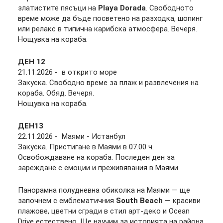
златистите пясъци на
Playa Dorada
. Свободното
време може да бъде посветено на разходка, шопинг
или релакс в типична карибска атмосфера. Вечеря.
Нощувка на кораба.
ДЕН
12
21.11.2026
-
в открито море
Закуска. Свободно време за плаж и развлечения на
кораба. Обяд. Вечеря.
Нощувка на кораба.
ДЕН
13
22.11.2026 -
Маями - Истанбул
Закуска. Пристигане в Маями в 07.00 ч.
Освобождаване на кораба. Последен ден за
зареждане с емоции и преживявания в Маями.
Панорамна полудневна обиколка на Маями — ще
започнем с емблематичния
South Beach
— красиви
плажове, цветни сгради в стил арт-деко и Ocean
Drive естествено. Ще научим за историята на района,