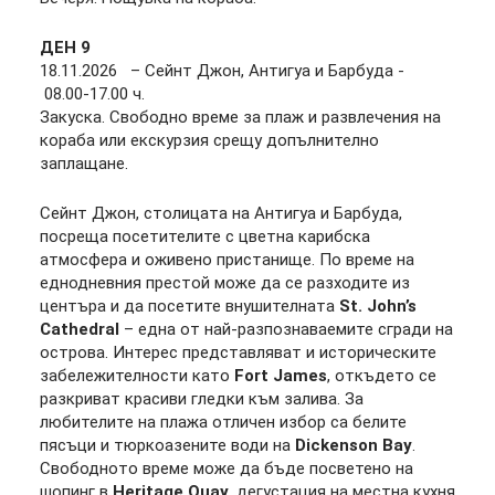
ДЕН
9
18.11.2026 – Сейнт Джон, Антигуа и Барбуда -
08.00-17.00 ч.
Закуска. Свободно време за плаж и развлечения на
кораба или екскурзия срещу допълнително
заплащане.
Сейнт Джон, столицата на Антигуа и Барбуда,
посреща посетителите с цветна карибска
атмосфера и оживено пристанище. По време на
еднодневния престой може да се разходите из
центъра и да посетите внушителната
St. John’s
Cathedral
– една от най-разпознаваемите сгради на
острова. Интерес представляват и историческите
забележителности като
Fort James
, откъдето се
разкриват красиви гледки към залива. За
любителите на плажа отличен избор са белите
пясъци и тюркоазените води на
Dickenson Bay
.
Свободното време може да бъде посветено на
шопинг в
Heritage Quay
, дегустация на местна кухня