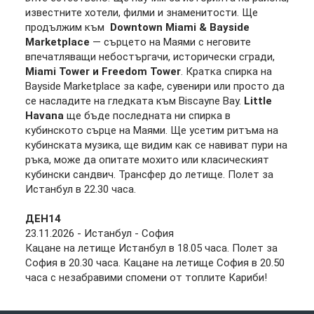
известните хотели, филми и знаменитости. Ще
продължим към
Downtown Miami & Bayside
Marketplace
— сърцето на Маями с неговите
впечатляващи небостъргачи, исторически сгради,
Miami Tower и Freedom Tower
. Кратка спирка на
Bayside Marketplace за кафе, сувенири или просто да
се насладите на гледката към Biscayne Bay.
Little
Havana
ще бъде последната ни спирка в
кубинското сърце на Маями. Ще усетим ритъма на
кубинската музика, ще видим как се навиват пури на
ръка, може да опитате мохито или класическият
кубински сандвич. Трансфер до летище. Полет за
Истанбул в 22.30 часа.
ДЕН1
4
23.11.2026 - Истанбул - София
Кацане на летище Истанбул в 18.05 часа. Полет за
София в 20.30 часа. Кацане на летище София в 20.50
часа с незабравими спомени от топлите Кариби!