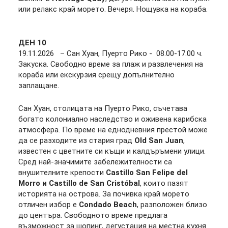
или релакс край морето. Вечеря. Нощувка на кораба.
ДЕН
10
19.11.2026 – Сан Хуан, Пуерто Рико - 08.00-17.00 ч.
Закуска. Свободно време за плаж и развлечения на
кораба или екскурзия срещу допълнително
заплащане.
Сан Хуан, столицата на Пуерто Рико, съчетава
богато колониално наследство и оживена карибска
атмосфера. По време на еднодневния престой може
да се разходите из стария град
Old San Juan
,
известен с цветните си къщи и калдъръмени улици.
Сред най-значимите забележителности са
внушителните крепости
Castillo San Felipe del
Morro
и
Castillo de San Cristóbal
, които пазят
историята на острова. За почивка край морето
отличен избор е
Condado Beach
, разположен близо
до центъра. Свободното време предлага
възможност за шопинг, дегустация на местна кухня