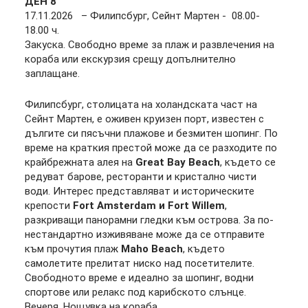
ДЕН
8
17.11.2026 – Филипсбург, Сейнт Мартен - 08.00-
18.00 ч.
Закуска. Свободно време за плаж и развлечения на
кораба или екскурзия срещу допълнително
заплащане.
Филипсбург, столицата на холандската част на
Сейнт
Мартен
, е оживен круизен порт, известен с
дългите си пясъчни плажове и безмитен шопинг. По
време на краткия престой може да се разходите по
крайбрежната алея на
Great Bay Beach
, където се
редуват барове, ресторанти и кристално чисти
води. Интерес представляват и историческите
крепости
Fort Amsterdam
и
Fort Willem
,
разкриващи панорамни гледки към острова. За по-
нестандартно изживяване може да се отправите
към прочутия плаж
Maho Beach
, където
самолетите прелитат ниско над посетителите.
Свободното време е идеално за шопинг, водни
спортове или релакс под карибското слънце.
Вечеря. Нощувка на кораба.