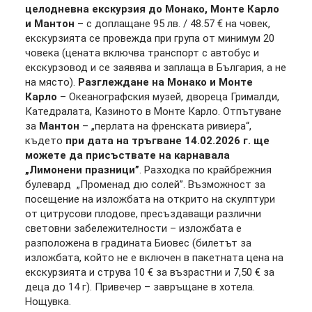
целодневна екскурзия до Монако, Монте Карло
и Мантон
– с доплащане 95 лв. / 48.57 € на човек,
екскурзията се провежда при група от минимум 20
човека (цената включва транспорт с автобус и
екскурзовод и се заявява и заплаща в България, а не
на място).
Разглеждане на Монако и Монте
Карло
– Океанографския музей, двореца Грималди,
Катедралата, Казиното в Монте Карло. Отпътуване
за
Мантон
– „перлата на френската ривиера“,
където
при дата на тръгване 14.02.2026 г. ще
можете да присъствате на карнавала
„Лимонени празници”
. Разходка по крайбрежния
булевард „Променад дю солей”. Възможност за
посещение на изложбата на открито на скулптури
от цитрусови плодове, пресъздаващи различни
световни забележителности – изложбата е
разположена в градината Биовес (билетът за
изложбата, който не е включен в пакетната цена на
екскурзията и струва 10 € за възрастни и 7,50 € за
деца до 14 г). Привечер – завръщане в хотела.
Нощувка.