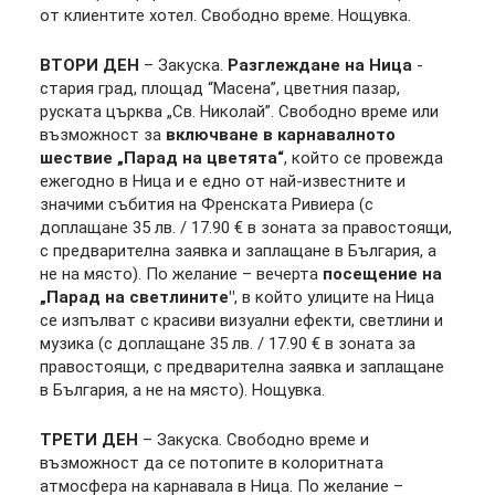
от клиентите хотел. Свободно време. Нощувка.
ВТОРИ ДЕН
– Закуска.
Разглеждане на Ница
-
стария град, площад “Масена”, цветния пазар,
руската църква „Св. Николай”. Свободно време или
възможност за
включване в карнавалното
шествие „Парад на цветята“
, който се провежда
ежегодно в Ница и е едно от най-известните и
значими събития на Френската Ривиера (с
доплащане 35 лв. / 17.90 € в зоната за правостоящи,
с предварителна заявка и заплащане в България, а
не на място). По желание – вечерта
посещение на
„Парад на светлините"
, в който улиците на Ница
се изпълват с красиви визуални ефекти, светлини и
музика (с доплащане 35 лв. / 17.90 € в зоната за
правостоящи, с предварителна заявка и заплащане
в България, а не на място). Нощувка.
ТРЕТИ ДЕН
– Закуска. Свободно време и
възможност да се потопите в колоритната
атмосфера на карнавала в Ница. По желание –