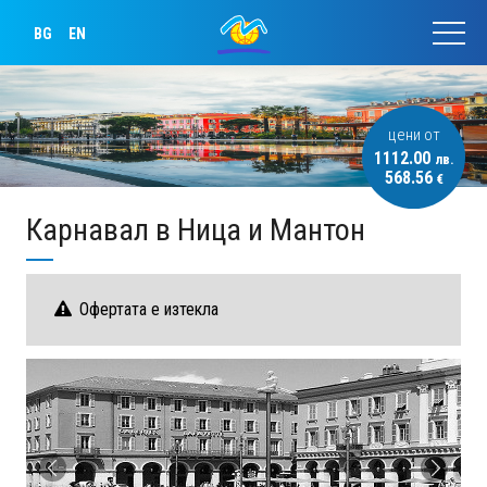
BG
EN
цени от
1112.00
лв.
568.56
€
Карнавал в Ница и Мантон
Офертата е изтекла