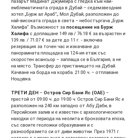
пазарът Мадинат Джумейра с гледка към най-
емблематичната сграда в Дубай – седемзвездния
хотел „Бурж ал Араб“;, Мол Дубай, разположен до
най-високата сграда в света – небостъргача „Бурж
Халифа“. Възможност за
посещение на Бурж
Халифа
с доплащане 149 лв./ 76.18 € за възрастен и
139 лв. / 71.07 € за дете до 11 г. - включва
резервация за точен час и изкачване до
панорамната площадка на 124-ия етаж със
скоростен асансьор – заплаща се в България, а не
на място. Трансфер до пристанището на Дубай.
Качване на борда на кораба. 21:00 ч. – отплаване.
Нощувка.
ТРЕТИ ДЕН
–
Остров Сир Бани Яс (ОАЕ)
–
престой от 09:00 ч. до 19:00 ч. Остров Сир Бани Яс е
разположен на 240 км западно от Абу Даби, в
Персийския залив и е известен с археологическите
находки от периода на неолита и бронзовата епоха,
със своите геоложки образувания и с
разнообразието си от диви животни. През 1971 г.