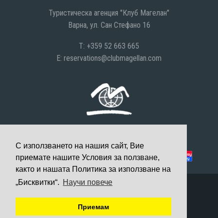
Туристическа агенция "Клуб Магелан"
Варна, ул. Сан Стефано 16
T: +359 52 663 665
E:
reservations@clubmagellan.com
С използването на нашия сайт, Вие
Можете да платите с:
приемате нашите Условия за ползване,
както и нашата Политика за използване на
„Бисквитки“.
Научи повече
© 2008-2026 Клуб Магелан, Всички права запазени
Уеб дизайн и разработка
Приемам