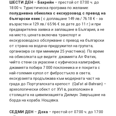
ШЕСТИ ДЕН
–
Бахрейн
– престой от 07:00 ч. до
18:00 ч. Туристическа програма по желание:
полудневна обиколка с екскурзовод с превод на
български език
( с доплащане 149 лв./ 76.18 € - за
възрастен и 129 лв./ 65.96 € за дете до 11 г.) и при
предварителна заявка и заплащане в България, а не
на място; цената включва транспорт и
екскурзоводско обслужване с превод на български
от страна на водача-придружител на групата;
организира се при минимум 25 участника). По време
на обиколката ще видите: джамията Ал Фатих,
чийто стени са украсени с куфическа калиграфия;
джамията побира 7 000 поклонника и е покрита с
най-големия купол от фибростъкло в света;
екскурзията продължава към модерната част на
града до Португалската крепост (Qal’at al-Bahrain) –
археологически обект от XVI в, разположен в
столицата на цивилизацията Дилмун. Завръщане на
борда на кораба. Нощувка.
СЕДМИ ДЕН
–
Доха
– престой от 07:00 ч. до 17:00