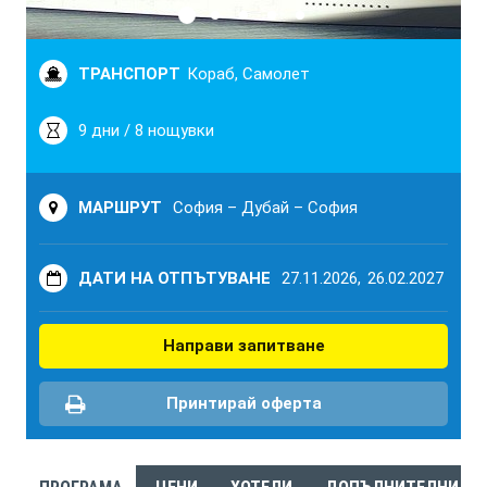
ТРАНСПОРТ
Кораб, Самолет
9 дни / 8 нощувки
МАРШРУТ
София – Дубай – София
ДАТИ НА ОТПЪТУВАНЕ
27.11.2026,
26.02.2027
Направи запитване
Принтирай оферта