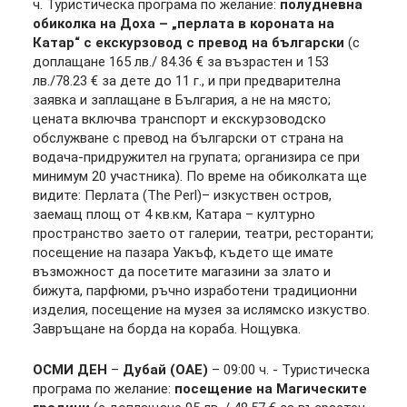
ч. Туристическа програма по желание:
полудневна
обиколка на Доха – „перлата в короната на
Катар“ с екскурзовод с превод на български
(с
доплащане 165 лв./ 84.36 € за възрастен и 153
лв./78.23 € за дете до 11 г., и при предварителна
заявка и заплащане в България, а не на място;
цената включва транспорт и екскурзоводско
обслужване с превод на български от страна на
водача-придружител на групата; организира се при
минимум 20 участника). По време на обиколката ще
видите: Перлата (The Perl)– изкуствен остров,
заемащ площ от 4 кв.км, Катара – културно
пространство заето от галерии, театри, ресторанти;
посещение на пазара Уакъф, където ще имате
възможност да посетите магазини за злато и
бижута, парфюми, ръчно изработени традиционни
изделия, посещение на музея за ислямско изкуство.
Завръщане на борда на кораба. Нощувка.
ОСМИ ДЕН
–
Дубай (ОАЕ)
– 09:00 ч. - Туристическа
програма по желание:
посещение на Магическите