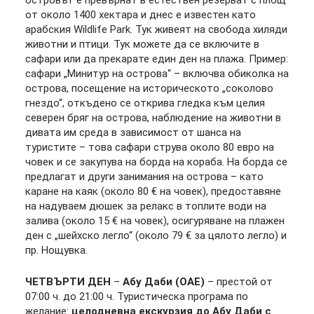
островът е превърнат в естествен резерват с площ
от около 1400 хектара и днес е известен като
арабския Wildlife Park. Тук живеят на свобода хиляди
животни и птици. Тук можете да се включите в
сафари или да прекарате eдин ден на плажа. Пример:
сафари „Минитур на острова“ – включва обиколка на
острова, посещение на историческото „соколово
гнездо“, откъдено се открива гледка към целия
северен бряг на острова, наблюдение на животни в
дивата им среда в зависимост от шанса на
туристите – това сафари струва около 80 евро на
човек и се закупува на борда на кораба. На борда се
предлагат и други занимания на острова – като
каране на каяк (около 80 € на човек), предоставяне
на надуваем дюшек за релакс в топлите води на
залива (около 15 € на човек), осигуряване на плажен
ден с „шейхско легло“ (около 79 € за цялото легло) и
пр. Нощувка.
ЧЕТВЪРТИ ДЕН
–
Абу Даби (ОАЕ)
– престой от
07:00 ч. до 21:00 ч. Туристическа програма по
желание:
целодневна екскурзия до Абу Даби с