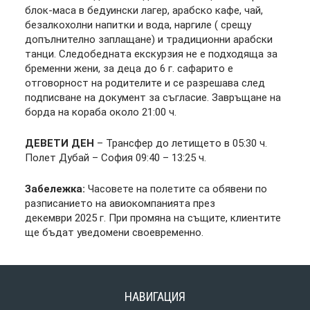
блок-маса в бедуински лагер, арабско кафе, чай,
безалкохолни напитки и вода, наргиле ( срещу
допълнително заплащане) и традиционни арабски
танци. Следобедната екскурзия не е подходяща за
бременни жени, за деца до 6 г. сафарито е
отговорност на родителите и се разрешава след
подписване на документ за съгласие. Завръщане на
борда на кораба около 21:00 ч.
ДЕВЕТИ ДЕН
–
Трансфер до летището в 05:30 ч.
Полет Дубай – София 09:40 – 13:25 ч.
Забележка:
Часовете на полетите са обявени по
разписанието на авиокомпанията през
декември 2025 г. При промяна на същите, клиентите
ще бъдат уведомени своевременно.
НАВИГАЦИЯ