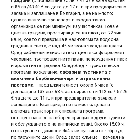
градини
(с доплащане 95 лв. / 48.57 € за възрастен
и 85 лв./43.49 € за дете до 17 г., и при предварителна
заявка и заплащане в България, а не на място;
цената включва транспорт и входна такса;
организира се при минимум 10 участника). Това е
цветна градина, простираща се на площ от 72 хил.
кв. м, което я превръща в най-голямата подобна
градина в света, с над 45 милиона засадени цветя.
Сред забележителностите от цветя са флоралният
часовник, пъстроцветните пауни, пеперуденият парк
и ароматната градина. Следобед - туристическа
програма по желание:
сафари в пустинята с
включена барбекю-вечеря и атракционна
програма
– продължителност около 6 часа (с
доплащане 133 лв./ 68 € за възрастен и 112 лв./ 57.26
€ за дете до 11 г., и при предварителна заявка и
заплащане в България, а не на място; цената
включва транспорт и описаната програма;
осъществява се на сборен принцип с други туристи
и обслужването е на английски език). Около 15:00 ч.
отпътуване с джипове 4х4 към пустинята. Офроуд
по пясъчните дюни. След залез слънце – вечеря на