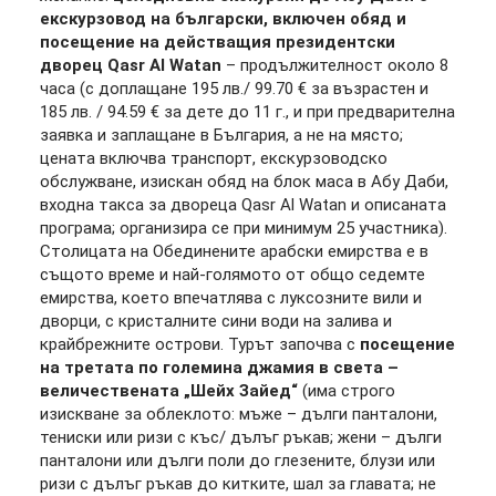
екскурзовод на български, включен обяд и
посещение на действащия президентски
дворец Qasr Al Watan
– продължителност около 8
часа (с доплащане 195 лв./ 99.70 € за възрастен и
185 лв. / 94.59 € за дете до 11 г., и при предварителна
заявка и заплащане в България, а не на място;
цената включва транспорт, екскурзоводско
обслужване, изискан обяд на блок маса в Абу Даби,
входна такса за двореца Qasr Al Watan и описаната
програма; организира се при минимум 25 участника).
Столицата на Обединените арабски емирства е в
същото време и най-голямото от общо седемте
емирства, което впечатлява с луксозните вили и
дворци, с кристалните сини води на залива и
крайбрежните острови. Турът започва с
посещение
на третата по големина джамия в света –
величествената „Шейх Зайед“
(има строго
изискване за облеклото: мъже – дълги панталони,
тениски или ризи с къс/ дълъг ръкав; жени – дълги
панталони или дълги поли до глезените, блузи или
ризи с дълъг ръкав до китките, шал за главата; не