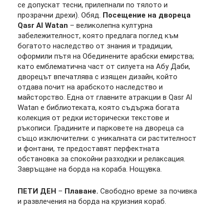
се допускат тесни, прилепнали по тялото и
прозрачни дрехи). Обяд.
Посещение на двореца
Qasr Al Watan
– великолепна културна
забележителност, която предлага поглед към
богатото наследство от знания и традиции,
оформили пътя на Обединените арабски емирства;
като емблематична част от силуета на Абу Даби,
дворецът впечатлява с изящен дизайн, който
отдава почит на арабското наследство и
майсторство. Една от главните атракции в Qasr Al
Watan е библиотеката, която съдържа богата
колекция от редки исторически текстове и
ръкописи. Градините и парковете на двореца са
също изключителни: с уникалната си растителност
и фонтани, те предоставят перфектната
обстановка за спокойни разходки и релаксация.
Завръщане на борда на кораба. Нощувка.
ПЕТИ ДЕН
–
Плаване.
Свободно време за почивка
и развлечения на борда на круизния кораб.