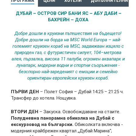
ПРОГРАМА
ЦЕНИ
ХОТЕЛИ
ДОПЪЛНИТЕЛНИ УС
ДУБАЙ – ОСТРОВ СИР БАНИ ЯС – АБУ ДАБИ –
БАХРЕЙН – ДОХА
Добре дошли в круизни пътешествия на бъдещето!
Добре дошли на борда на MSC World Europa – най-
големият круизен кораб на MSC, задвижван изцяло с
природен газ, с футуристичен силует, 104–метрова
алея, пързалка, висока 11 палуби, огромен аквапарк и
лунапарк, модерни водни и спортни съоръжения -
безспорно най-зареденият с емоции и семейно
ориентиран европейски круизен кораб.
ПЪРВИ ДЕН
– Полет София – Дубай 14:25 – 21:25 ч.
Трансфер до хотела. Нощувка.
ВТОРИ ДЕН
–
Закуска. Освобождаване на стаите.
Полудневна панорамна обиколка на Дубай с
екскурзовод на български.
Обиколката включва -
модерния крайбрежен квартал „Дубай Марина“;