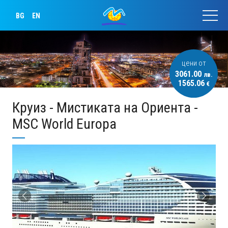
BG
EN
цени от
3061.00
лв.
1565.06
€
Круиз - Мистиката на Ориента -
MSC World Europa