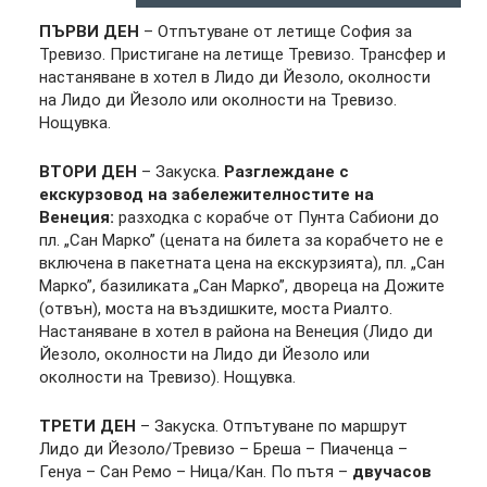
ПЪРВИ ДЕН
– Отпътуване от летище София за
Тревизо. Пристигане на летище Тревизо. Трансфер и
настаняване в хотел в Лидо ди Йезоло, околности
на Лидо ди Йезоло или околности на Тревизо.
Нощувка.
ВТОРИ ДЕН
– Закуска.
Разглеждане с
екскурзовод на забележителностите на
Венеция:
разходка с корабче от Пунта Сабиони до
пл. „Сан Марко” (цената на билета за корабчето не е
включена в пакетната цена на екскурзията), пл. „Сан
Марко”, базиликата „Сан Марко”, двореца на Дожите
(отвън), моста на въздишките, моста Риалто.
Настаняване в хотел в района на Венеция (Лидо ди
Йезоло, околности на Лидо ди Йезоло или
околности на Тревизо). Нощувка.
ТРЕТИ ДЕН
– Закуска. Отпътуване по маршрут
Лидо ди Йезоло/Тревизо – Бреша – Пиаченца –
Генуа – Сан Ремо – Ница/Кан. По пътя –
двучасов