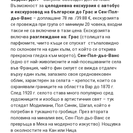
Възможност за
целодневна екскурзия с автобус
и екскурзовод на български до Грас и Сен-Пол-
дьо-Ванс
– доплащане 78 лв. /39.88 €, екскурзията
се провежда при група от минимум 20 човека, входни
такси не са включени в тази цена. Екскурзията
включва
разглеждане на: Грас
(столицата на
парфюмите, чиито къщи се спускат стъпаловидно
по склоновете на един хълм, от който се открива
прекрасна гледка към морето),
Сен-Пол-дьо-Ванс
(едно от най-живописните и най-посещаваните села
във Франция, чийто фин силует се вижда отдалеч
върху един хълм, запазило своя средновековен
облик, характерен за селата – крепости, които са
охранявали границите на областта Вар до 1870 г.
След 1920 г. селото става много популярно сред
художниците и изобщо в артистичния свят – тук
отсядат Модилиани, Пол Синяк, Шагал, който е
погребан в тукашното гробище. През втората
половина на миналия век, Сен-Пол-дьо-Ванс се
превръща в Мека на модерното изкуство). Нощувка
в околностите на Кан или Ница.