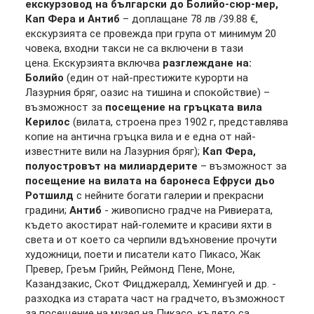
екскурзовод на български до Болийо-сюр-мер,
Кап Фера и Антиб
– доплащане 78 лв /39.88 €,
екскурзията се провежда при група от минимум 20
човека, входни такси не са включени в тази
цена. Екскурзията включва
разглеждане на:
Болийо
(един от най-престижите курорти на
Лазурния бряг, оазис на тишина и спокойствие) –
възможност за
посещение на гръцката вила
Керилос
(вилата, строена през 1902 г, представлява
копие на антична гръцка вила и е една от най-
известните вили на Лазурния бряг);
Кап Фера,
полуостровът на милиардерите
– възможност за
посещение на вилата на баронеса Ефруси дьо
Ротшилд
с нейните богати галерии и прекрасни
градини;
Антиб
- живописно градче на Ривиерата,
където акостират най-големите и красиви яхти в
света и от което са черпили вдъхновение прочути
художници, поети и писатели като Пикасо, Жак
Превер, Греъм Грийн, Реймонд Пене, Моне,
Казандзакис, Скот Фицджералд, Хемингуей и др. -
разходка из старата част на градчето, възможност
за посещение на музея на Пикасо, където са