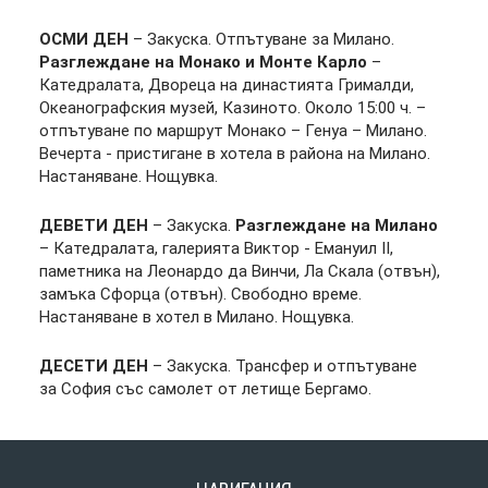
ОСМИ ДЕН
– Закуска. Отпътуване за Милано.
Разглеждане на Монако и Монте Карло
–
Катедралата, Двореца на династията Грималди,
Океанографския музей, Казиното. Около 15:00 ч. –
отпътуване по маршрут Монако – Генуа – Милано.
Вечерта - пристигане в хотела в района на Милано.
Настаняване. Нощувка.
ДЕВЕТИ ДЕН
– Закуска.
Разглеждане на Милано
– Катедралата, галерията Виктор - Емануил II,
паметника на Леонардо да Винчи, Ла Скала (отвън),
замъка Сфорца (отвън). Свободно време.
Настаняване в хотел в Милано. Нощувка.
ДЕСЕТИ ДЕН
– Закуска. Трансфер и отпътуване
за София със самолет от летище Бергамо.