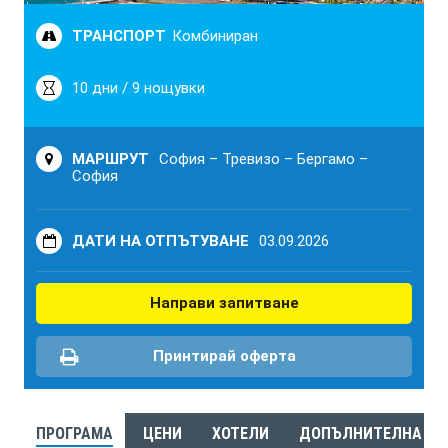
ТРАНСПОРТ
Комбиниран
10 дни / 9 нощувки
МАРШРУТ
София – Тревизо – Бергамо –
София
ДАТИ НА ОТПЪТУВАНЕ
03.09.2026
Направи запитване
Принтирай оферта
ПРОГРАМА
ЦЕНИ
ХОТЕЛИ
ДОПЪЛНИТЕЛНА И