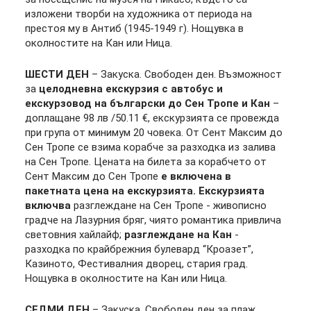
изложени творби на художника от периода на
престоя му в Антиб (1945-1949 г). Нощувка в
околностите на Кан или Ница.
ШЕСТИ ДЕН
– Закуска. Свободен ден. Възможност
за
целодневна екскурзия с автобус и
екскурзовод на български до Сен Тропе и Кан
–
доплащане 98 лв /50.11 €, екскурзията се провежда
при група от минимум 20 човека. От Сент Максим до
Сен Тропе се взима корабче за разходка из залива
на Сен Тропе. Цената на билета за корабчето от
Сент Максим до Сен Тропе
е включена в
пакетната цена на екскурзията. Екскурзията
включва
разглеждане на Сен Тропе - живописно
градче на Лазурния бряг, чиято романтика привлича
световния хайлайф;
разглеждане на Кан
-
разходка по крайбрежния булевард “Кроазет”,
Казиното, Фестивалния дворец, стария град.
Нощувка в околностите на Кан или Ница.
СЕДМИ ДЕН
– Закуска. Свободен ден за плаж.