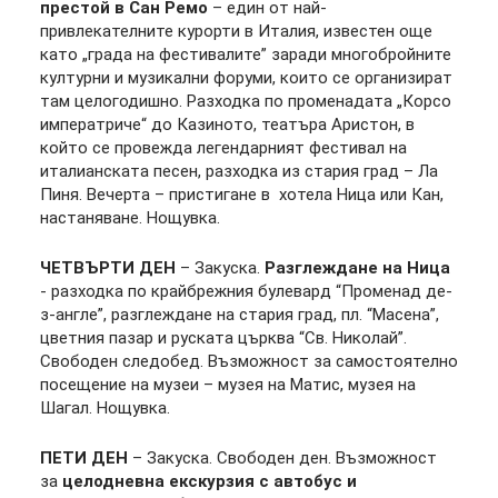
престой в Сан Ремо
– един от най-
привлекателните курорти в Италия, известен още
като „града на фестивалите” заради многобройните
културни и музикални форуми, които се организират
там целогодишно. Разходка по променадата „Корсо
императриче“ до Казиното, театъра Аристон, в
който се провежда легендарният фестивал на
италианската песен, разходка из стария град – Ла
Пиня. Вечерта – пристигане в хотела Ница или Кан,
настаняване. Нощувка.
ЧЕТВЪРТИ ДЕН
– Закуска.
Разглеждане на Ница
- разходка по крайбрежния булевард “Променад де-
з-англе”, разглеждане на стария град, пл. “Масена”,
цветния пазар и руската църква “Св. Николай”.
Свободен следобед. Възможност за самостоятелно
посещение на музеи – музея на Матис, музея на
Шагал. Нощувка.
ПЕТИ ДЕН
– Закуска. Свободен ден. Възможност
за
целодневна екскурзия с автобус и