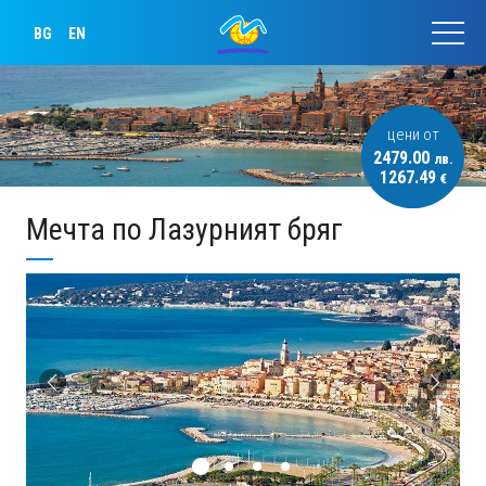
BG
EN
цени от
2479.00
лв.
1267.49
€
Мечта по Лазурният бряг