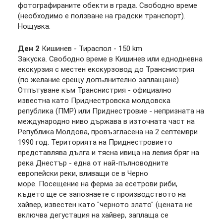
фотографираните обекти в града. Свободно време
(необходимо е ползване на градски транспорт).
Нощувка.
Ден 2
Кишинев - Тираспол - 150 km
Закуска. Свободно време в Кишинев или еднодневна
екскурзия с местен екскурзовод до Транснистрия
(по желание срещу допълнително заплащане).
Отпътуване към Транснистрия - официално
известна като Приднестровска молдовска
република (ПМР) или Приднестровие - непризната на
международно ниво държава в източната част на
Република Молдова, провъзгласена на 2 септември
1990 год. Територията на Приднестровието
представлява дълга и тясна ивица на левия бряг на
река Днестър - една от най-пълноводните
европейски реки, вливащи се в Черно
море. Посещение на ферма за есетрови риби,
където ще се запознаете с производството на
хайвер, известен като "черното злато" (цената не
включва дегустация на хайвер, заплаща се