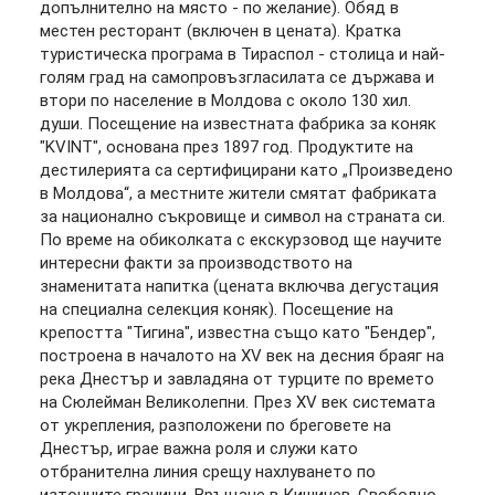
допълнително на място - по желание). Обяд в
местен ресторант (включен в цената). Кратка
туристическа програма в Тираспол - столица и най-
голям град на самопровъзгласилата се държава и
втори по население в Молдова с около 130 хил.
души. Посещение на известната фабрика за коняк
"KVINT", основана през 1897 год. Продуктите на
дестилерията са сертифицирани като „Произведено
в Молдова“, а местните жители смятат фабриката
за национално съкровище и символ на страната си.
По време на обиколката с екскурзовод ще научите
интересни факти за производството на
знаменитата напитка (цената включва дегустация
на специална селекция коняк). Посещение на
крепостта "Тигина", известна също като "Бендер",
построена в началото на XV век на десния браяг на
река Днестър и завладяна от турците по времето
на Сюлейман Великолепни. През XV век системата
от укрепления, разположени по бреговете на
Днестър, играе важна роля и служи като
отбранителна линия срещу нахлуването по