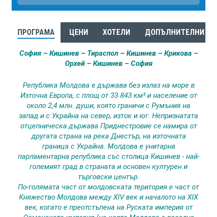
ПРОГРАМА
ЦЕНИ
ХОТЕЛИ
ДОПЪЛНИТЕЛНИ УС
София – Кишинев – Тираспол – Кишинев – Крикова –
Орхей – Кишинев – София
Република Молдова е държава без излаз на море в
Източна Европа, с площ от 33 843 км² и население от
около 2,4 млн. души, която граничи с Румъния на
запад и с Украйна на север, изток и юг. Непризнатата
отцепническа държава Приднестровие се намира от
другата страна на река Днестър, на източната
граница с Украйна. Молдова е унитарна
парламентарна република със столица Кишинев - най-
големият град в страната и основен културен и
търговски център.
По-голямата част от молдовската територия е част от
Княжество Молдова между XIV век и началото на XIX
век, когато e преотстъпена на Руската империя от