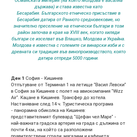
Османската империя (на която Молдова е васална
държава) и става известна като
Бесарабия. Българското етническо присъствие в
Бесарабия датира от Pанното cредновековие, нo
значително преселение на етнически българи в този
район започва в края на XVIII век, когато хиляди
българи се изселват във Влашко, Молдова и Украйна.
Молдова е известна с големите си винарски изби и с
древната си традиция във винопроизводството, която
датира отпреди 5000 години.
Ден 1
София - Кишинев
Отпътуване от Терминал 1 на летище "Васил Левски"
в София за Кишинев с полет на авиокомпания "Wizz
Аir". Кацане в Кишинев. Трансфер до хотела.
Настаняване след 14 ч. Туристическа програма
- панорамна обиколка на Кишинев:
представителният булевард "Щефан чел Маре" -
най-важната градска артерия на града с дължина от
почти 4 км., на който са разположени
правителствени сгради, магазини и кафенета;