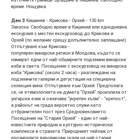
източните граници. Връщане в Кишинев. Свободно
време. Нощувка.
Ден 3
Кишинев - Крикова - Орхей - 130 km
Закуска. Свободно време в Кишинев или еднодневна
екскурзия с местен екскурзовод до Крикова и
Орхей (по желание срещу допълнително заплащане).
Отпътуване към Крикова -
популярен винарски регион в Молдова, където се
намират едни от най-обширните подземни винарски
изби в света. Посещение с екскурзовод на винарска
изба "Крикова" (около 2 часа) - разглеждане на
подземните галерии и дегустация на специална
селекция вина. Отпътуване към Орхей. Предполага
се, че етимологията на думата "Орхей" произлиза от
унгарски език и означава "укрепен хълм" - "крепост",
а районът на града вероятно служи като
отбранителен пост през Средновековието.
Посещение на "Стария Орхей" - един от най-
известните природни и културно-исторически
комплекси в страната. Природният пейзаж от
ерозиралите варовикови скали на най-стария