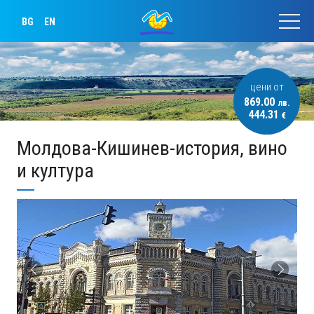
BG
EN
цени от
869.00
лв.
444.31
€
Молдова-Кишинев-история, вино
и култура