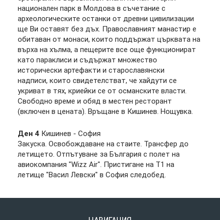
национален парк в Молдова в съчетание с
археологическите останки от древни цивилизации
ще Ви оставят без дъх. Православният манастир е
обитаван от монаси, които поддържат църквата на
върха на хълма, а пещерите все още функционират
като параклиси и съдържат множество
исторически артефакти и старославянски
надписи, които свидетелстват, че хайдути се
укриват в тях, криейки се от османските власти.
Свободно време и обяд в местен ресторант
(включен в цената). Връщане в Кишинев. Нощувка.
Ден 4
Кишинев - София
Закуска. Освобождаване на стаите. Трансфер до
летището. Отпътуване за България с полет на
авиокомпания "Wizz Air". Пристигане на Т1 на
летище "Васил Левски" в София следобед.