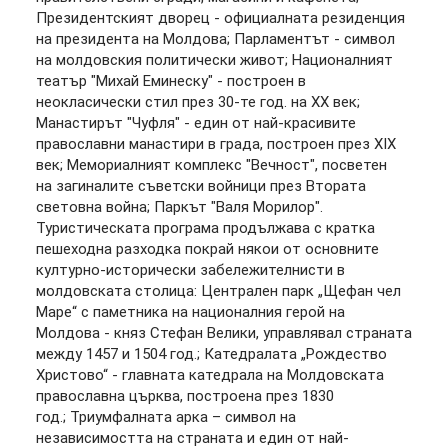
Президентският дворец - официалната резиденция
на президента на Молдова; Парламентът - символ
на молдовския политически живот; Националният
театър "Михай Еминеску" - построен в
неокласически стил през 30-те год. на XX век;
Манастирът "Чуфля" - един от най-красивите
православни манастири в града, построен през XIX
век; Мемориалният комплекс "Вечност", посветен
на загиналите съветски войници през Втората
световна война; Паркът "Валя Морилор".
Туристическата програма продължава с кратка
пешеходна разходка покрай някои от основните
културно-исторически забележителнисти в
молдовската столица: Централен парк „Щефан чел
Маре“ с паметника на националния герой на
Молдова - княз Стефан Велики, управлявал страната
между 1457 и 1504 год.; Катедралата „Рождество
Христово“ - главната катедрала на Молдовската
православна църква, построена през 1830
год.; Триумфалната арка – символ на
независимостта на страната и един от най-