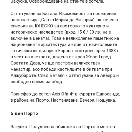
Закуска. Освобождаване на стаите в хотела.
Отпътуване за Баталя. Възможност за посещение
на манастира „Санта Мария да Витория”, включен в
списъка на ЮНЕСКО за световното културно и
историческо наследство (вход 15 € / 30 лв., не е
включен в цената). Това е великолепен паметник на
националната архитектура и един от най-големите
готически шедьоври в Европа, построен през 1388 г.
в чест на клетвата, дадена от крал Жоао І пред
Светата Дева, че ще построи величествен
манастир, ако победи кастилците в битката при
Алжубароте. След Баталя - отпътуване за Авейро и
свободно време за обяд.
Tрансфер до хотел Axis Ofir 4* в курорта Ешпосенде,
в района на Порто. Настаняване. Вечеря. Нощувка.
5 ден
Порто
Закуска. Полудневна обиколка на Порто с местен