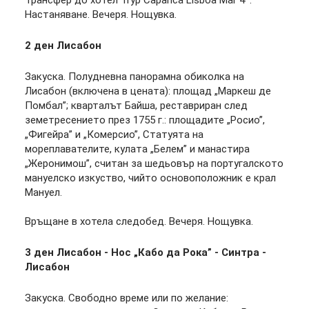
Трансфер до хотел Tryp Caparica Lisboa Mar 4*.
Настаняване. Вечеря. Нощувка.
2 ден
Лисабон
Закуска. Полудневна панорамна обиколка на
Лисабон (включена в цената): площад „Маркеш де
Помбал”; кварталът Байша, реставриран след
земетресението през 1755 г.: площадите „Росио”,
„Фигейра” и „Комерсио”, Статуята на
мореплавателите, кулата „Белем” и манастира
„Жеронимош”, считан за шедьовър на португалското
мануелско изкуство, чийто основоположник е крал
Мануел.
Връщане в хотела следобед. Вечеря. Нощувка.
3 ден
Лисабон - Нос „Кабо да Рока” - Синтра -
Лисабон
Закуска. Свободно време или по желание: