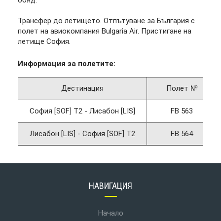
обяд.
Трансфер до летището. Отпътуване за България с
полет на авиокомпания Bulgaria Air. Пристигане на
летище София.
Информация за полетите:
Дестинация
Полет №
София [SOF] Т2 - Лисабон [LIS]
FB 563
Лисабон [LIS] - София [SOF] Т2
FB 564
НАВИГАЦИЯ
Начало