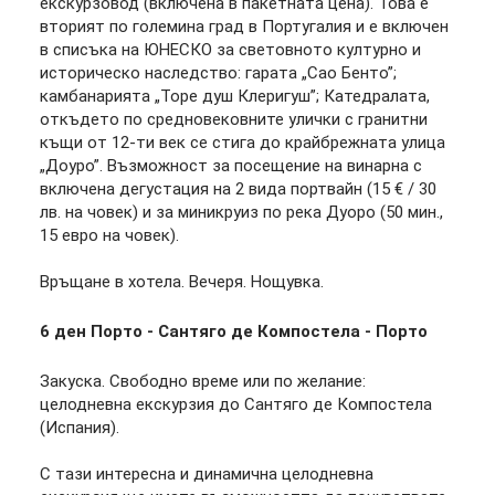
екскурзовод (включена в пакетната цена). Това е
вторият по големина град в Португалия и е включен
в списъка на ЮНЕСКО за световното културно и
историческо наследство: гарата „Сао Бенто”;
камбанарията „Торе душ Клеригуш”; Катедралата,
откъдето по средновековните улички с гранитни
къщи от 12-ти век се стига до крайбрежната улица
„Доуро”. Възможност за посещение на винарна с
включена дегустация на 2 вида портвайн (15 € / 30
лв. на човек) и за миникруиз по река Дуоро (50 мин.,
15 евро на човек).
Връщане в хотела. Вечеря. Нощувка.
6 ден
Порто - Сантяго де Компостела - Порто
Закуска. Свободно време или по желание:
целодневна екскурзия до Сантяго де Компостела
(Испания).
С тази интересна и динамична целодневна