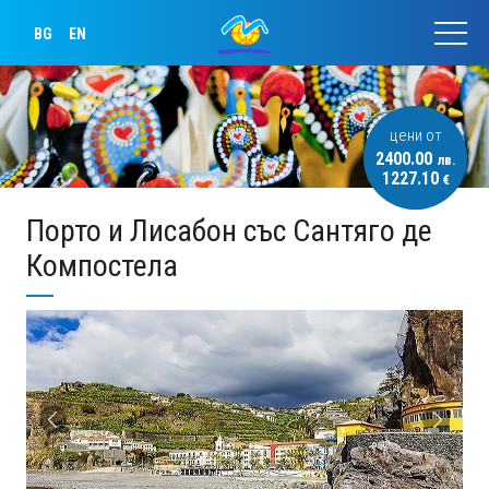
BG
EN
цени от
2400.00
лв.
1227.10
€
Порто и Лисабон със Сантяго де
Компостела