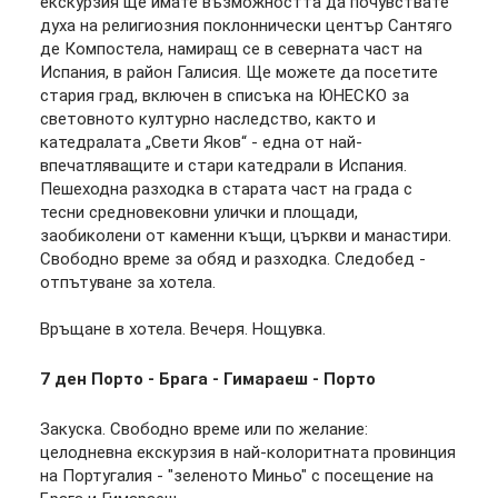
екскурзия ще имате възможността да почувствате
духа на религиозния поклоннически център Сантяго
де Компостела, намиращ се в северната част на
Испания, в район Галисия. Ще можете да посетите
стария град, включен в списъка на ЮНЕСКО за
световното културно наследство, както и
катедралата „Свети Яков“ - една от най-
впечатляващите и стари катедрали в Испания.
Пешеходна разходка в старата част на града с
тесни средновековни улички и площади,
заобиколени от каменни къщи, църкви и манастири.
Свободно време за обяд и разходка. Следобед -
отпътуване за хотела.
Връщане в хотела. Вечеря. Нощувка.
7 ден
Порто - Брага - Гимараеш - Порто
Закуска. Свободно време или по желание:
целодневна екскурзия в най-колоритната провинция
на Португалия - "зеленото Миньо" с посещение на