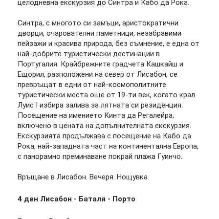
целодневна екскурзия до Синтра и Кабо да Рока.
Синтра, с многото си замъци, аристократични
дворци, очарователни паметници, незабравими
пейзажи и красива природа, без съмнение, е една от
най-добрите туристически дестинации в
Португалия. Крайбрежните градчета Кашкайш и
Ещорил, разположени на север от Лисабон, се
превръщат в едни от най-космополитните
туристически места още от 19-ти век, когато крал
Луис I избира залива за лятната си резиденция.
Посещение на имението Кинта да Регалейра,
включено в цената на допълнителната екскурзия.
Екскурзията продължава с посещение на Кабо да
Рока, най-западната част на континентална Европа,
с панорамно преминаване покрай плажа Гуинчо.
Връщане в Лисабон. Вечеря. Нощувка.
4 ден
Лисабон - Баталя - Порто