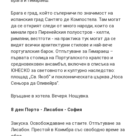
Брага и Гимараеш.
Брага е град, който съперничи по значимост на
испанския град Сантяго де Компостела. Там могат
да се открият следи от много народи, които са
минали през Пиренейския полуостров - келти,
римляни, вестготи - на практика тук могат да се
видят всички архитектурни стилове и най-вече
португалския барок. Отпътуване за Гимараеш –
първата столица на Португалското кралство и
средновековен ансамбъл, включен в списъка на
ЮНЕСКО за световното и културно наследство:
площад „Св. Якоб“ и поклонническата църква „Носа
Сеньора да Оливейра“.
Връщане в хотела. Вечеря. Нощувка.
8 ден
Порто - Лисабон - София
Закуска. Освобождаване на стаите. Отпътуване за
Лисабон. Престой в Коимбра със свободно време за