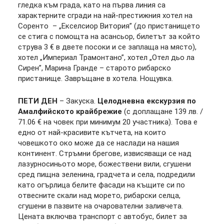
гледка към града, като на първа линия са
характерните сгради на най-престижния хотел на
Соренто – „Екселсиор Витория” (до пристанището
се стига с помощта на асансьор, билетът за който
струва 3 € в двете посоки и се заплаща на място),
хотел „Империал Трамонтано”, хотел „Отел дьо ла
Сирен”, Марина Гранде – старото рибарско
пристанище. Завръщане в хотела. Нощувка.
ПЕТИ ДЕН
– Закуска.
Целодневна екскурзия по
Амалфийското крайбрежие
(с доплащане 139 лв. /
71.06 € на човек при минимум 20 участника). Това е
едно от най-красивите кътчета, на които
човешкото око може да се наслади на нашия
континент. Стръмни брегове, извисяващи се над
лазурносиньото море, божествени вили, сгушени
сред пищна зеленина, градчета и села, подредили
като огърлица белите фасади на къщите си по
отвесните скали над морето, рибарски селца,
сгушени в пазвите на очарователни заливчета.
Цената включва транспорт с автобус, билет за