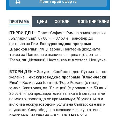
Принтирай оферта
ПРОГРАМА
ЦЕНИ
ХОТЕЛИ
ДОПЪЛНИТЕЛНИ УС
ПЪРВИ ДЕН
– Полет София – Рим на авиокомпания
„България Еър“: 07:00 ч. – 07:50 ч. Трансфер до
центъра на Рим.
Екскурзоводска програма
„Бароков Рим”:
пл. „Навона”, Пантеона (входната
такса за Пантеона е включена в цената), фонтана
Треви, пл. „Испания”. Настаняване в хотела. Нощувка.
ВТОРИ ДЕН
– Закуска. Свободен ден. Сутринта - по
желание –
екскурзоводска програма “Класически
Рим”
- Колизеума (отвън), Форо Романо (отвън),
хълма Капитолия, пл. “Венеция” (с доплащане 50 лв. /
25.56 € и при предварителна заявка в България, а не
на място; провежда се при минимум 20 участника и
включва екскурзоводски услуги на български език и
слушалки. Следобед - по желание – факултативна
програма „Ватикана – пл. „Св. Петър” и