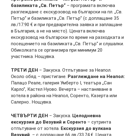
базиликата „Св. Петър“
– програмата включва
разглеждане с екскурзовод на български на пл. „Св.
Петър” и базиликата „Св. Петър” (с доплащане 35
лв./17.90 € и при предварителна заявка и заплащане
в България, а не на място). Цената включва
екскурзовод на български по време на разходката и
посещението на базиликата „Св. Петър“ и слушалки.
Обиколката се организира при минимум 20
участника. Нощувка.
ТРЕТИ ДЕН
– Закуска. Отпътуване за Неапол.
Около обяд – пристигане.
Разглеждане на Неапол:
Палацо Реале, галерия Умберто I, театъра „Сан
Карло”, Кастел Нуово. Вечерта – настаняване в
хотела в района на Неапол, Соренто, Казерта или
Салерно.. Нощувка.
ЧЕТВЪРТИ ДЕН
– Закуска.
Целодневна
екскурзия до Везувий и Соренто
– сутринта
отпътуване от хотела.
Екскурзия до вулкана
Везувий
– с доплащане 66 лв./33.74 €. Цената