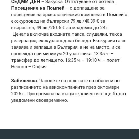
СЕДМИ ДЕН
– Закуска. Отпътуване от хотела.
Посещение на Помпей
– с доплащане за
посещение на археологическия комплекс в Помпей с
екскурзовод на български 79 лв./40.39 € за
възрастен, 49 лв./25.05 € за младежи до 24 г.
Цената включва входната такса, слушалки, такса
резервация, екскурзоводска беседа. Екскурзията се
заявява и заплаща в България, а не на място, и се
провежда при минимум 20 участника. 13:35 ч. –
трансфер до летището. 16:35 ч. – 19:10 ч. – полет
Неапол – София.
Забележка:
Часовете на полетите са обявени по
разписанието на авиокомпаниите през октомври
2025 г. При промяна на същите, клиентите ще бъдат
уведомени своевременно.