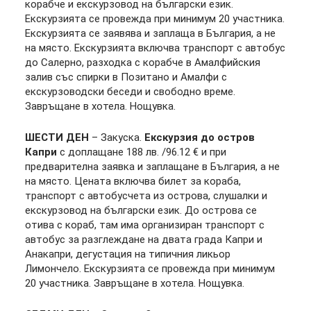
корабче и екскурзовод на български език.
Екскурзията се провежда при минимум 20 участника.
Екскурзията се заявява и заплаща в България, а не
на място. Eкскурзията включва транспорт с автобус
до Салерно, разходка с корабче в Амалфийския
залив със спирки в Позитано и Амалфи с
екскурзоводски беседи и свободно време.
Завръщане в хотела. Нощувка.
ШЕСТИ ДЕН
– Закуска.
Екскурзия до остров
Капри
с доплащане 188 лв. /96.12 € и при
предварителна заявка и заплащане в България, а не
на място. Цената включва билет за кораба,
транспорт с автобусчета из острова, слушалки и
екскурзовод на български език. До острова се
отива с кораб, там има организиран транспорт с
автобус за разглеждане на двата града Капри и
Анакапри, дегустация на типичния ликьор
Лимончело. Екскурзията се провежда при минимум
20 участника. Завръщане в хотела. Нощувка.