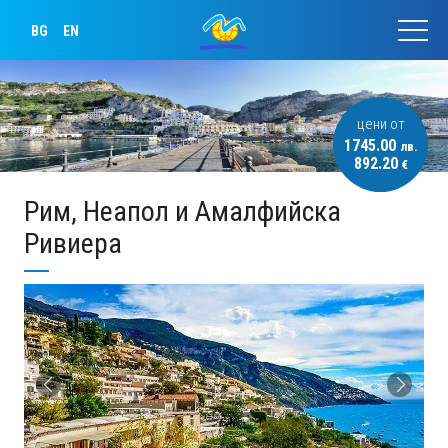
BG
EN
цени от
1745.00
лв.
892.20
€
Рим, Неапол и Амалфийска
Ривиера