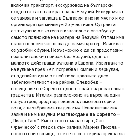
включва транспорт, екскурзовод на български,
входната такса за кратера на Везувий. Екскурзията
се заявява и заплаща в България, а не на място и се
организира при минимум 25 участника. Сутринта
отпътуване от хотела и изкачване с автобус до
самото подножие на кратера на Везувий. Оттам има
около половин час пеша до самия кратер. Изискват
се удобни обувки. Невъзможно е да си представим
неаполитанския пейзаж без Везувий, един от
малкото действащи вулкани в Европа. Изригването
на вулкана през 79 г. погребва Помпей и Херкулан,
създавайки едни от най-посещаваните днес
забележителности на района. Следобед –
посещение на Соренто, едно от най-очарователните
градчета в Италия, разположено на върха на един
полуостров, сред портокалови, лимонови гори и
лозя, с незабравима гледка към Неаполитанския
залив и към Везувий.
Разглеждане на Соренто
–
„Пиаца Тасо”, Кметството, манастира „Сан
Франческо” с гледка към залива, Марина Пикола –
новото пристанище, от което се открива прекрасна