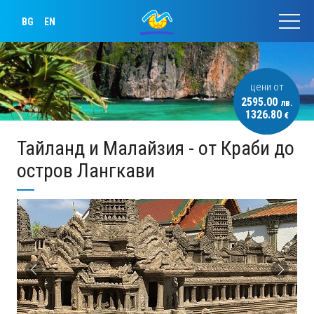
BG
EN
цени от
2595.00
лв.
1326.80
€
Тайланд и Малайзия - от Краби до
остров Лангкави