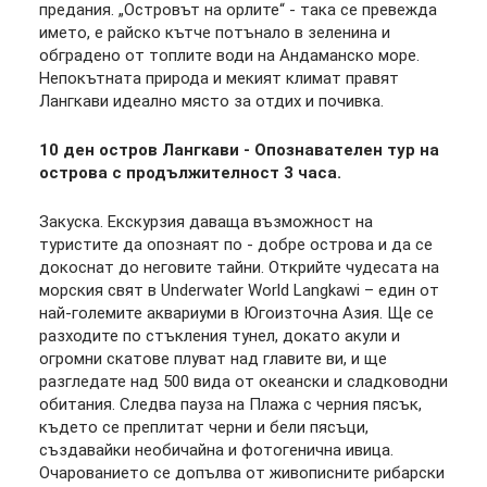
предания. „Островът на орлите“ - така се превежда
името, е райско кътче потънало в зеленина и
обградено от топлите води на Андаманско море.
Непокътната природа и мекият климат правят
Лангкави идеално място за отдих и почивкa.
10 ден остров Лангкави - Опознавателен тур на
острова с продължителност 3 часа.
Закуска. Екскурзия даваща възможност на
туристите да опознаят по - добре острова и да се
докоснат до неговите тайни. Открийте чудесата на
морския свят в Underwater World Langkawi – един от
най-големите аквариуми в Югоизточна Азия. Ще се
разходите по стъкления тунел, докато акули и
огромни скатове плуват над главите ви, и ще
разгледате над 500 вида от океански и сладководни
обитания. Следва пауза на Плажа с черния пясък,
където се преплитат черни и бели пясъци,
създавайки необичайна и фотогенична ивица.
Очарованието се допълва от живописните рибарски