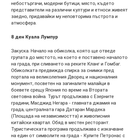
небостъргачи, модерни бутици, място, където
представители на различни култури и етноси живеят
заедно, придавайки му неповторима пъстрота и
атмосфера.
8 ден Куала Лумпур
Закуска. Начало на обиколка, която ще отведе
групата до мястото, на което е поставено началото
на града, при сливането на реките Кланг и Гомбаг.
Обиколката предвижда спирка за снимки пред
портала на великолепния Дворец и националния
монумент, посветен на загиналите малайци в
боевете срещу Япония по време на Втората
световна война. Турът продължава с Езерните
градини, Масджид Негара - главната джамия на
града, централната гара Датаран Мардека
(Площада на независимостта) и живописния
китайски квартал. Обяд в местен ресторант.
Туристическата програма продължава с изкачване
на един от символите на града - Кулите Петронас с