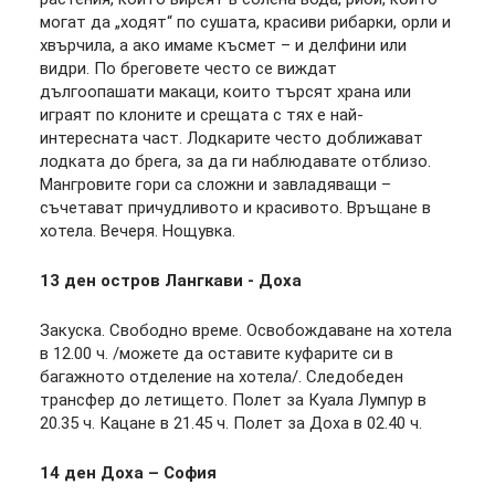
могат да „ходят“ по сушата, красиви рибарки, орли и
хвърчила, а ако имаме късмет – и делфини или
видри. По бреговете често се виждат
дългоопашати макаци, които търсят храна или
играят по клоните и срещата с тях е най-
интересната част. Лодкарите често доближават
лодката до брега, за да ги наблюдавате отблизо.
Мангровите гори са сложни и завладяващи –
съчетават причудливото и красивото. Връщане в
хотела. Вечеря. Нощувка.
13 ден остров Лангкави - Доха
Закуска. Свободно време. Освобождаване на хотела
в 12.00 ч. /можете да оставите куфарите си в
багажното отделение на хотела/. Следобеден
трансфер до летището. Полет за Куала Лумпур в
20.35 ч. Кацане в 21.45 ч. Полет за Доха в 02.40 ч.
14 ден Доха – София