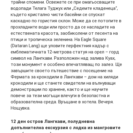
трайни спомени. Освежете се при омагьосващите
водопади Телага Туджух или „Седемте кладенеца“,
където кристално чисти басейни се спускат
каскадно по гористия склон. Може да се потопите в
прохладните води или просто да се насладите на
естествената красота, заобиколени от песента на
птици и тропическа зеленина. На Eagle Square
(Dataran Lang) ще уловите перфектния кадър с
емблематичната 12-метрова статуя на орел – горд
символ на Лангкави. Разположен над залива Куах,
този монумент е особено впечатляващ по залез. Ще
завършите своето пътешествие с посещение на
Фермата за крокодили в Лангкави – дом на хиляди
крокодили и ще станете свидетели на вълнуващи
демонстрации по хранене, както и ще научите
повече за тези могъщи влечуги в безопастна и
образователна среда. Връщане в хотела. Вечеря.
Нощувка.
12 ден остров Лангкави, полудневна
допълнителна екскурзия с лодка из мангровите