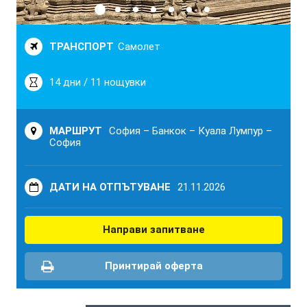
ТРАНСПОРТ
Самолет
14 дни / 11 нощувки
МАРШРУТ
София – Банкок – Куала Лумпур –
София
ДАТИ НА ОТПЪТУВАНЕ
21.11.2026
Направи запитване
Принтирай оферта