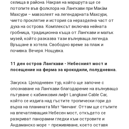
селища в района. Накрая на маршрута ще се
потопите във фолклора на Лангкави при Мака̀м
Махсури – мавзолеят на легендарната Махсури,
чието проклятие и история са неразделна част от
духа на острова. Комплексът включва нейната
гробница, традиционна къща от Лангкави и малък
музей, който разказва тази вълнуваща легенда.
Връщане в хотела. Свободно време за плаж и
почивка. Вечеря. Нощувка.
11 ден остров Лангкави - Небесният мост и
посещение на ферма за крокодили, полудневна.
Закуска. Целодневен тур, който ще започне с
опознаване на Лангкави благодарение на вълнуващо
пътуване с кабинковия лифт Langkawi Cable Car,
който се издига над гъстите тропически гори до
върха на планината Мат Чинчанг. Оттам ще стъпите
на впечатляващия Небесен мост, откъдето се
разкриват панорамни гледки към островите и
Андаманско море – преживяване, което оставя