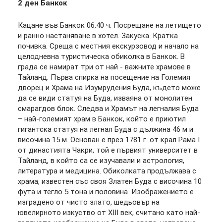
2 ден Банкок
Кацане във Банкок 06.40 ч. Посрещане на летището
и ранно настаняване в хотел. Закуска. Кратка
почивка. Среща с местния екскурзовод и начало на
целодневна туристическа обиколка в Банкок. В
града се намират три от най - важните храмове в
Тайланд. Първа спирка на посещение на Големия
дворец и Храма на Изумрудения Буда, където може
да се види статуя на Буда, изваяна от монолитен
смарагдов блок. Следва и Храмът на легналия Буда
– най-големият храм в Банкок, който е приютил
гигантска статуя на легнал Буда с дължина 46 м и
височина 15 м. Основан е през 1781 г. от крал Рама I
от династията Чакри, той е първият университет в
Тайланд, в който са се изучавали и астрология,
литература и медицина. Обиколката продължава с
храма, известен със своя Златен Буда с височина 10
фута и тегло 5 тона и половина. Изображението е
изградено от чисто злато, шедьовър на
ювелирното изкуство от XIII век, считано като най-