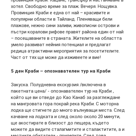
провинция Краби. Кацане, трансфер и настаняване в
хотел. Свободно време за плаж. Вечеря. Нощувка.
Провинция Краби е една от най – красивите и
популярни области в Тайланд. Пленяващи бели
плажове, нежно сини заливи, живописни острови и
пъстри коралови рифове правят района един от най
– посещаваните в страната. Жителите на областта
умело развиват нейния потенциал и предлагат
редица атрактивни мероприятия за посетителите.
Част от тях ще може да изживеете и вие!
5 ден Краби – опознавателен тур на Краби
Закуска. Полудневна екскурзия /включена в
пакетната цена/ - опознавателен тур на Краби ,
който ще ви отведе до Као Канаб за разглеждане
на мангровата гора покрай река Краби. С моторна
лодка ще стигнете до много вълнуващи места. След
качване на лодката и след около около 20 минути,
ще акостирате в близост до пещера, където
можете да видите сталагмитите и сталактитите, а и
местните обитатели - прилепите. След това