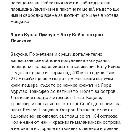
посещение на Небестния мост и Наблюдателна
площадка /включени в пакетната цена/, където ще
има и свободно време за шопинг. Връщане в хотела.
Нощувка.
9 ден Куала Лумпур – Бату Кейвс остров
Лангкави
Закуска. По желание и срещу допълнително
заплащане следобедна полудневна екскурзия с
посещение на варовиковите възвишения Бату Кейвс
- една пещера с история над 400 млн. години. Там
272 стълби ще ни отведат до свещения индуски
храм-пещера, където се намира храмът на Лорд
Муругах. Трансфер до летището. Полет за остров
Лангкави с продължителност 1 час. Кацане,
трансфер и настаняване в хотел. Свободно време за
плаж. Вечеря. Нощувка. Остров Лангкави е част от
едноименен архипелаг, състоящ се от 104 острова.
Той е един от най – красивите малайзийски острови,
а неговата история е изпълнена с легенди и древни