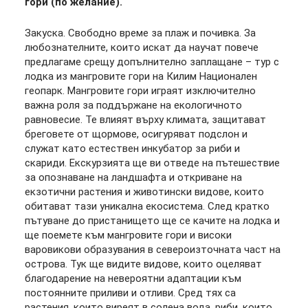
гори (по желание).
Закуска. Свободно време за плаж и почивка. За
любознателните, които искат да научат повече
предлагаме срещу допълнително заплащане – тур с
лодка из мангровите гори на Килим Национален
геопарк. Мангровите гори играят изключително
важна роля за поддържане на екологичното
равновесие. Те влияят върху климата, защитават
бреговете от щормове, осигуряват подслон и
служат като естествен инкубатор за риби и
скариди. Екскурзията ще ви отведе на пътешествие
за опознаване на ландшафта и откриване на
екзотични растения и животински видове, които
обитават тази уникална екосистема. След кратко
пътуване до пристанището ще се качите на лодка и
ще поемете към мангровите гори и високи
варовикови образувания в североизточната част на
острова. Тук ще видите видове, които оцеляват
благодарение на невероятни адаптации към
постоянните приливи и отливи. Сред тях са
растения, които виреят в солена вода, риби, които