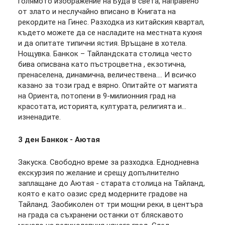
голямото изображение на Буда в света, направено
от злато и неслучайно вписано в Книгата на
рекордите на Гинес. Разходка из китайския квартал,
където можете да се насладите на местната кухня
и да опитате типични ястия. Връщане в хотела.
Нощувка. Банкок – Тайландската столица често
бива описвана като пъстроцветна , екзотична,
пренаселена, динамична, величествена…. И всичко
казано за този град е вярно. Опитайте от магията
на Ориента, потопени в 9-милионния град на
красотата, историята, културата, религията и…
изненадите.
3 ден Банкок - Аютая
Закуска. Свободно време за разходка. Еднодневна
екскурзия по желание и срещу допълнително
заплащане до Аютая - старата столица на Тайланд,
която е като оазис сред модерните градове на
Тайланд. Заобиколен от три мощни реки, в центъра
на града са съхранени останки от бляскавото