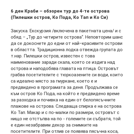
6 ден Краби – обзорен тур до 4-те острова
(Пилешки остров, Ко Пода, Ко Тап и Ко Си)
Закуска. Екскурзия /включена в пакетната цена/ и с
обяд – „Тур до четирите острова“. Неповторим шанс
да се докоснете до едни от най–красивите острови
в областта. Традиционна лодка отвежда групата до
т.нар. Пилешки остров, известен с това
наименование заради скала, която се издига над
острова и наподобява главата на птица. Островът
грабва посетителите с тюркоазените си води, които
са идеално място за гмуркане, което е и
предвидено в програмата за деня. Продължава се
към остров Ко Пода, на който е предвидено време
за разходка и почивка на един от белопясъчните
плажове на острова. Следваща спирка е на острова
Ко Тап. Макар и с по-малки по размери, островът с
нищо не отстъпва на по - големите си събратя, той
е един незабравим декор за снимките на
посетителите. При отлив се появява пясъчна коса,