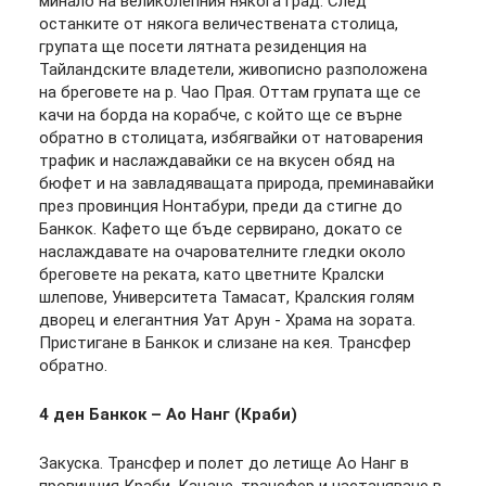
минало на великолепния някога град. След
останките от някога величествената столица,
групата ще посети лятната резиденция на
Тайландските владетели, живописно разположена
на бреговете на р. Чао Прая. Оттам групата ще се
качи на борда на корабче, с който ще се върне
обратно в столицата, избягвайки от натоварения
трафик и наслаждавайки се на вкусен обяд на
бюфет и на завладяващата природа, преминавайки
през провинция Нонтабури, преди да стигне до
Банкок. Кафето ще бъде сервирано, докато се
наслаждавате на очарователните гледки около
бреговете на реката, като цветните Кралски
шлепове, Университета Тамасат, Кралския голям
дворец и елегантния Уат Арун - Храма на зората.
Пристигане в Банкок и слизане на кея. Трансфер
обратно.
4 ден Банкок – Ао Нанг (Краби)
Закуска. Трансфер и полет до летище Ао Нанг в