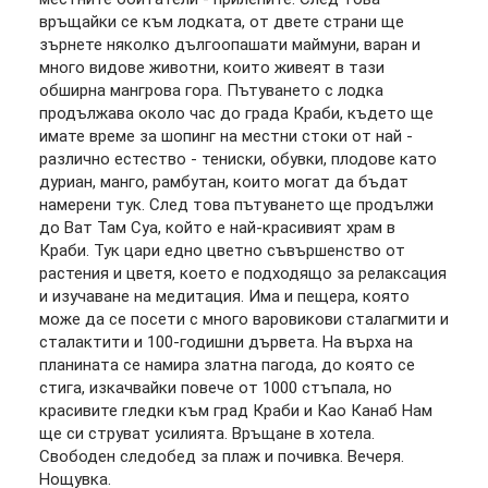
връщайки се към лодката, от двете страни ще
зърнете няколко дългоопашати маймуни, варан и
много видове животни, които живеят в тази
обширна мангрова гора. Пътуването с лодка
продължава около час до града Краби, където ще
имате време за шопинг на местни стоки от най -
различно естество - тениски, обувки, плодове като
дуриан, манго, рамбутан, които могат да бъдат
намерени тук. След това пътуването ще продължи
до Ват Там Суа, който е най-красивият храм в
Краби. Тук цари едно цветно съвършенство от
растения и цветя, което е подходящо за релаксация
и изучаване на медитация. Има и пещера, която
може да се посети с много варовикови сталагмити и
сталактити и 100-годишни дървета. На върха на
планината се намира златна пагода, до която се
стига, изкачвайки повече от 1000 стъпала, но
красивите гледки към град Краби и Као Канаб Нам
ще си струват усилията. Връщане в хотела.
Свободен следобед за плаж и почивка. Вечеря.
Нощувка.