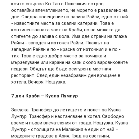
която свързва Ко Тап с Пилешкия остров,
оставяйки впечатлението, че морето е разделено на
две. Следва посещение на залива Райли, едно от най
- известните места за скални катерачи. Това е
континенталната част на Краби, но не можете да
стигнете до залива с кола. Има две страни на плажа
Райли - западен и източен Райли. Плажът на
западния Райли е по - красив от източния и е по -
тих. Това е едно добро място за почивка и
мързелуване или каране на каяк около варовиковите
пещери. Обядът ще бъде осигурен в местния
ресторант. След един незабравим ден връщане в
хотела. Вечеря. Нощувка.
7 ден Краби – Куала Лумпур
Закуска. Трансфер до летището и полет за Куала
Лумпур. Трансфер и настаняване в хотел. Свободно
време и първи впечатления от града. Нощувка. Куала
Лумпур - столицата на Малайзия е един от най –
модерните градове в Азия. Град на светлини,