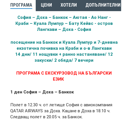
ПРОГРАМА
ЦЕНИ
ХОТЕЛИ
ДОПЪЛНИТЕЛНИ УС
София – Доха – Банкок – Аютая - Ао Нанг -
Краби – Куала Лумпур – Бату Кейвс - остров
Лангкави – Доха - София
посещение на Банкок и Куала Лумпур и 7-дневна
екзотична почивка на Краби и о-в Лангкави
14 дни/ 11 нощувки + ранно настаняване/ 12
закуски/ 2 обяда/ 7 вечери
ПРОГРАМА С ЕКСКУРЗОВОД НА БЪЛГАРСКИ
ЕЗИК
1 ден София – Доха – Банкок
Полет в 12.30 ч. от летище София с авиокомпания
QATAR AIRWAYS за Доха. Кацане в Доха в 18.10 ч.
Следващ полет в 20.05 ч. за Банкок.