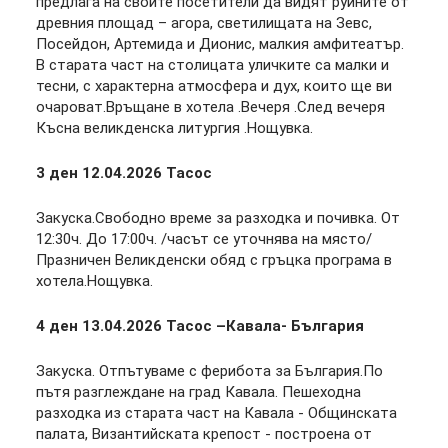
предлага на своите посетители да видят руините от
древния площад – агора, светилищата на Зевс,
Посейдон, Артемида и Дионис, малкия амфитеатър.
В старата част на столицата уличките са малки и
тесни, с характерна атмосфера и дух, които ще ви
очароват.Връщане в хотела .Вечеря .След вечеря
Късна великденска литургия .Нощувка.
3 ден
12.04.2026 Тасос
Закуска.Свободно време за разходка и почивка. От
12:30ч. До 17:00ч. /часът се уточнява на място/
Празничен Великденски обяд с гръцка програма в
хотела.Нощувка.
4 ден
13.04.2026 Тасос –Кавала- България
Закуска. Отпътуваме с ферибота за България.По
пътя разглеждане на град Кавала. Пешеходна
разходка из старата част на Кавала - Общинската
палата, Византийската крепост - построена от