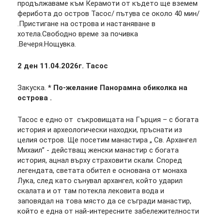
продължаваме към Керамоти от където ще вземем
ферибота до остров Тасос/ пътува се около 40 мин/
.Пристигане на острова и настаняване в
хотела.Свободно време за почивка
.Вечеря.Нощувка.
2 ден 11.04.2026г. Тасос
Закуска.
* По-желание Панорамна обиколка на
острова .
Тасос е едно от съкровищата на Гърция – с богата
история и археологически находки, пръснати из
целия остров. Ще посетим манастира „ Св. Архангел
Михаил” - действащ женски манастир с богата
история, ацнал върху страховити скали. Според
легендата, светата обител е основана от монаха
Лука, след като сънувал архангел, който ударил
скалата и от там потекла лековита вода и
заповядал на това място да се съгради манастир,
който е една от най-интересните забележителности