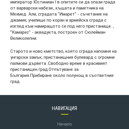
император Юстиниан І в опитите си да опази града
от варварски набези., къщата и паметника на
Мехмед Али, сградата “Имарет” - съчетание на
джамия, училище по коран и армейска сграда с
изглед към намиращото се под него пристанище. ,
”Камарес” - аквадукта, построен от Сюлейман
Великолепни.
Старото и ново кметство, която сграда напомня на
унгарски замък, пристанищния булевард с огромни
палмови дървета .Свободно време в красивият
пристанищен град.Отпътуване за
България.Прибиране около полунощ в съответния
град.
НАВИГАЦИЯ
Начало