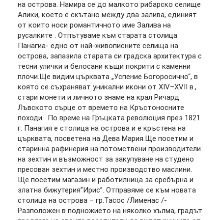
на острова. Намира се до малкото рибарско селище
Алики, което е скътано между два залива, единият
от които носи романтичното име Залива на
русалките . Отпътуваме към старата столица
Панагиа- едно от най-живописните селища на
острова, запазила старата си градска архитектура с
тесни улички и белосани къщи покрити с каменни
плочи.Ще видим църквата „Успение Богоросично“, в
която се съхраняват уникални икони от XIV–XVII в.,
стари монети и личното знаме на крал Ричард
Лъвското сърце от времето на Кръстоносните
походи . По време на Гръцката революция през 1821
г. Панагия е столица на острова и е кръстена на
църквата, посветена на Дева Мария.Ще посетим и
старинна рафинерия на потомствени производители
на зехтин и възможност за закупуване на студено
пресован зехтин и местно производство маслини.
Ще посетим магазин и работилница за сребърна и
златна бижутерия”Ирис”. Отправяме се към новата
столица на острова – гр.Тасос /Лименас /-
Разположен в подножието на няколко хълма, градът