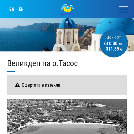
BG
EN
цени от
610.00
лв.
311.89
€
Великден на о.Тасос
Офертата е изтекла