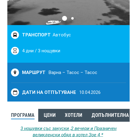
ТРАНСПОРТ
Автобус
4 дни / 3 нощувки
МАРШРУТ
Варна – Тасос – Тасос
ДАТИ НА ОТПЪТУВАНЕ
10.04.2026
ПРОГРАМА
ЦЕНИ
ХОТЕЛИ
ДОПЪЛНИТЕЛНА И
3 нощувки със закуски ,2 вечери и Празничен
великденски обяд в хотел Зое 4 *