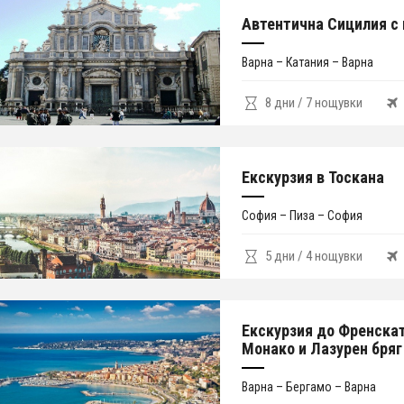
Автентична Сицилия с 
Варна – Катания – Варна
8 дни / 7 нощувки
Екскурзия в Тоскана
София – Пиза – София
5 дни / 4 нощувки
Екскурзия до Френскат
Монако и Лазурен бряг
Варна – Бергамо – Варна