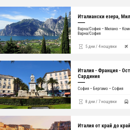
Италиански езера, Ми
Варна/София – Милано – Ком
Варна/София
5 дни / 4 нощувки
Италия - Франция - Ос
Сардиния
София – Бергамо – София
8 дни / 7 нощувки
Италия от край до кра