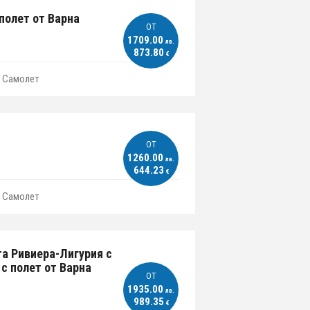
полет от Варна
ОT
1709.00
лв.
873.80
€
Самолет
ОT
1260.00
лв.
644.23
€
Самолет
а Ривиера-Лигурия с
 с полет от Варна
ОT
1935.00
лв.
989.35
€