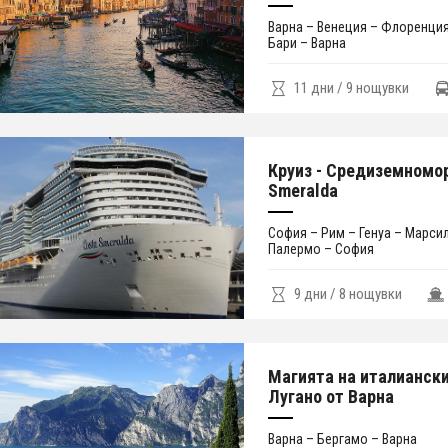
Варна – Венеция – Флоренция
Бари – Варна
11 дни / 9 нощувки
Круиз - Средиземномор
Smeralda
София – Рим – Генуа – Марси
Палермо – София
9 дни / 8 нощувки
Магията на италиански
Лугано от Варна
Варна – Бергамо – Варна