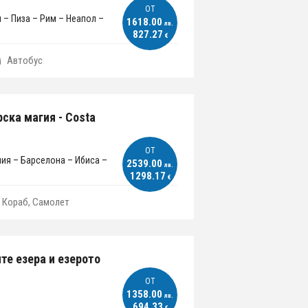
ОT
 – Пиза – Рим – Неапол –
1618.00
лв.
827.27
€
Автобус
ска магия - Costa
ОT
лия – Барселона – Ибиса –
2539.00
лв.
1298.17
€
Кораб, Самолет
те езера и езерото
ОT
1358.00
лв.
694.33
€