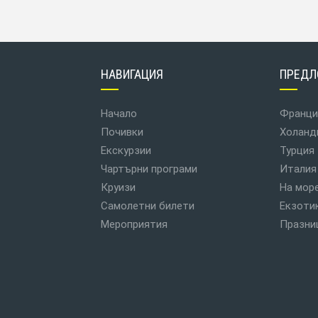
НАВИГАЦИЯ
ПРЕДЛ
Начало
Франци
Почивки
Холанд
Екскурзии
Турция
Чартърни програми
Италия
Круизи
На мор
Самолетни билети
Екзоти
Мероприятия
Празни