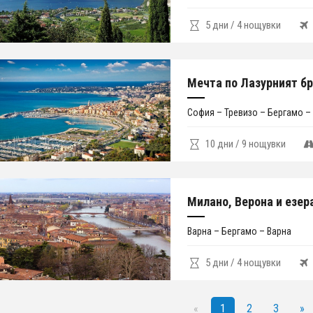
5 дни / 4 нощувки
Мечта по Лазурният бр
София – Тревизо – Бергамо –
10 дни / 9 нощувки
Милано, Верона и езер
Варна – Бергамо – Варна
5 дни / 4 нощувки
«
1
2
3
»