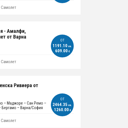
Самолет
я - Амалфи,
лет от Варна
ОT
1191.10
лв.
609.00
€
Самолет
енска Ривиера от
ОT
мо – Маджоре – Сан Ремо –
2464.35
лв.
 – Бергамо – Варна/София
1260.00
€
Самолет