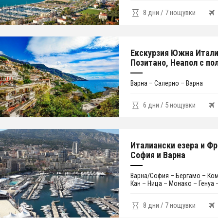
8 дни / 7 нощувки
Екскурзия Южна Итали
Позитано, Неапол с по
Варна – Салерно – Варна
6 дни / 5 нощувки
Италиански езера и Фр
София и Варна
Варна/София – Бергамо – Ко
Кан – Ница – Монако – Генуа
8 дни / 7 нощувки