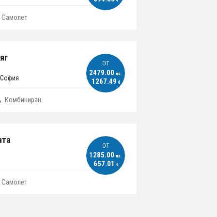
Самолет
яг
ОT
2479.00
лв.
 София
1267.49
€
Комбиниран
ата
ОT
1285.00
лв.
657.01
€
Самолет