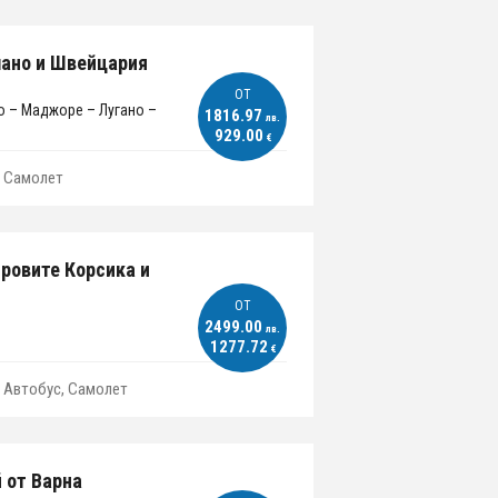
лано и Швейцария
ОT
о – Маджоре – Лугано –
1816.97
лв.
929.00
€
Самолет
тровите Корсика и
ОT
2499.00
лв.
1277.72
€
Автобус, Самолет
й от Варна