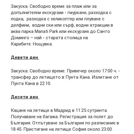
Закуска. Свободно време за плаж или за
допълнителни екскурзии - гмуркане, разходка с
лодка, разходка с хеликоптер или плуване с
делфини, водни ски или сърф, водни атракции в
аква парка Manati Park или екскурзия до Санто
Доминго – най - старата столица на
Карибите. Нощувка.
Девети ден
Закуска. Свободно време. Привечер около 17:00 ч. -
трансфер до летището в Пунта Кана. Излитане от
Пунта Кана в 22:10.
Десети ден
Кацане на летище в Мадрид в 11:25 сутринта.
Получаване на багажа. Регистрация за полет до
България. Отпътуване за България по разписание в
18:45. Пристигане на летище София около 23:00.