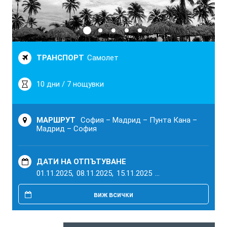
ТРАНСПОРТ
Самолет
10 дни / 7 нощувки
МАРШРУТ
София – Мадрид – Пунта Кана –
Мадрид – София
ДАТИ НА ОТПЪТУВАНЕ
01.11.2025,
08.11.2025,
15.11.2025
...
виж всички