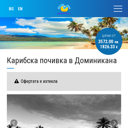
BG
EN
цени от
3572.00
лв.
1826.33
€
Карибска почивка в Доминикана
Офертата е изтекла