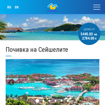
BG
EN
цени от
5445.03
лв.
2784.00
€
Почивка на Сейшелите