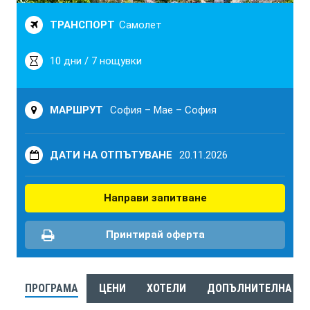
ТРАНСПОРТ
Самолет
10 дни / 7 нощувки
МАРШРУТ
София – Мае – София
ДАТИ НА ОТПЪТУВАНЕ
20.11.2026
Направи запитване
Принтирай оферта
ПРОГРАМА
ЦЕНИ
ХОТЕЛИ
ДОПЪЛНИТЕЛНА И