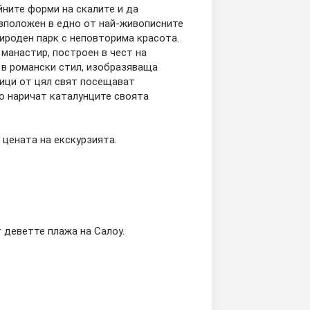
йните форми на скалите и да
зположен в едно от най-живописните
ироден парк с неповторима красота.
манастир, построен в чест на
 в романски стил, изобразяваща
ици от цял свят посещават
но наричат каталунците своята
 цената на екскурзията.
 деветте плажа на Салоу.