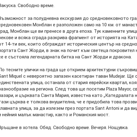
Закуска. Свободно време.
Възможност за полудневна екскурзия до средновековното гра
средновековен Монблан е разположен само на 10 км. от манас
град, Монблан ще ви пренесе в друга епоха. Тук каменните ули
векове и всяка сграда разкрива фрагмент от историята на Кат
от 14-ти век, които обграждат историческия център на средн
портата Сант Жорди, в знак на почит към светеца покровител 
се е състояла легендарната битка на Сант Жорди и дракона.
По тесните улички на града ще открием архитектурни съкрови
Sant Miquel с невероятно запазен касетиран таван Mudejar. Ще се
единствената улица, останала от стария еврейски квартал, ко
разнообразие на региона. След това ще посетим Plaza Mayor, с
пазари, и църквата Санта Мария, известна като „Катедралата н
тази църква е толкова внушителна, че е придобила това прозв
главната улица, за да излезем през портата Sant Antoni и да в
и нейния малък манастир, както и Романския мост.
Връщане в хотела. Обяд. Свободно време. Вечеря. Нощувка.