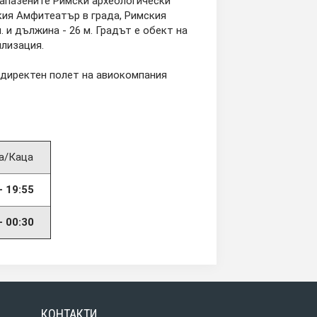
запазените Римски археологически
кия Амфитеатър в града, Римския
 и дължина - 26 м. Градът е обект на
лизация.
 директен полет на авиокомпания
а/Каца
- 19:55
- 00:30
КОНТАКТИ