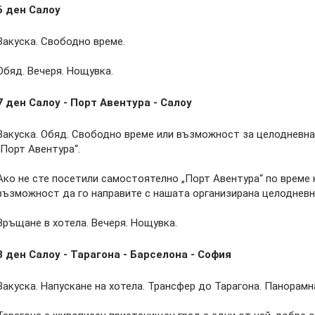
6 ден
Салоу
Закуска. Свободно време.
Обяд. Вечеря. Нощувка.
7 ден
Салоу - Порт Авентура - Салоу
Закуска. Обяд. Свободно време или възможност за целодневна
„Порт Авентура“.
Ако не сте посетили самостоятелно „Порт Авентура“ по време н
възможност да го направите с нашата организирана целодневн
Връщане в хотела. Вечеря. Нощувка.
8 ден
Салоу - Тарагона - Барселона - София
Закуска. Напускане на хотела. Трансфер до Тарагона. Панорамн