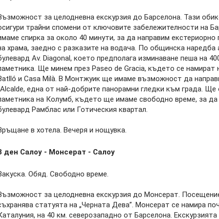
Възможност за целодневна екскурзия до Барселона. Тази обико
осигури трайни спомени от ключовите забележителности на Ба
имаме спирка за около 40 минути, за да направим екстериорно
на храма, заедно с разказите на водача. По общинска наредба
булевард Av. Diagonal, което предполага изминаване пеша на 4
паметника. Ще минем през Paseo de Gracia, където се намират 
Batlló и Casa Milà. В Монтжуик ще имаме възможност да направ
l’Alcalde, една от най-добрите панорамни гледки към града. Щ
паметника на Колумб, където ще имаме свободно време, за да
булевард Рамблас или Готическия квартал.
Връщане в хотела. Вечеря и нощувка.
3 ден
Салоу - Монсерат - Салоу
Закуска. Обяд. Свободно време.
Възможност за целодневна екскурзия до Монсерат. Посещение
съхранява статуята на „Черната Дева”. Монсерат се намира по
Каталуния, на 40 км. северозападно от Барселона. Екскурзият