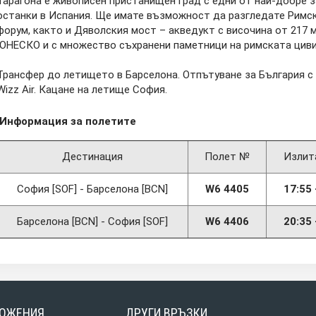
Тарагона е живописен пристанищен град с едни от най-добре 
останки в Испания. Ще имате възможност да разгледате Римс
форум, както и Дяволския мост – акведукт с височина от 217 м.
ЮНЕСКО и с множество съхранени паметници на римската циви
Трансфер до летището в Барселона. Отпътуване за България с
Wizz Аir. Кацане на летище София.
Информация за полетите
Дестинация
Полет №
Излит
София [SOF] - Барселона [BCN]
W6 4405
17:55 
Барселона [BCN] - София [SOF]
W6 4406
20:35 
ОЖЕНИЯ
ДРУГИ ВРЪЗКИ