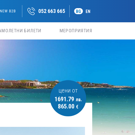
052 663 665
NEW B2B
BG
EN
АМОЛЕТНИ БИЛЕТИ
МЕРОПРИЯТИЯ
цени от
1691.79
лв.
865.00
€