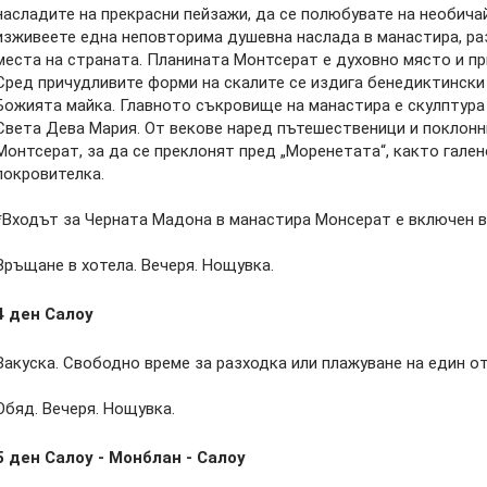
насладите на прекрасни пейзажи, да се полюбувате на необича
изживеете една неповторима душевна наслада в манастира, ра
места на страната. Планината Монтсерат е духовно място и пр
Сред причудливите форми на скалите се издига бенедиктински 
Божията майка. Главното съкровище на манастира е скулптура
Света Дева Мария. От векове наред пътешественици и поклонн
Монтсерат, за да се преклонят пред „Моренетата“, както гале
покровителка.
*Входът за Черната Мадона в манастира Монсерат е включен в
Връщане в хотела. Вечеря. Нощувка.
4 ден
Салоу
Закуска. Свободно време за разходка или плажуване на един от
Обяд. Вечеря. Нощувка.
5 ден
Салоу - Монблан - Салоу