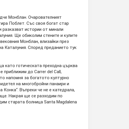
дче Монблан. Очарователният
тира Поблет. Със своя богат стар
ци разказват истории от минали
алуния. Ще обиколим стените и кулите
овековния Монблан, влизайки през
на Каталуния. Според преданието тук
ща като готическата преходна църква
 приближим до Carrer del Call,
ято напомня за богатото културно
видетел на многобройни панаири и
а Конка“. Въпреки че не е катедрала,
ище. Накрая ще се разходим по
идим старата болница Santa Magdalena