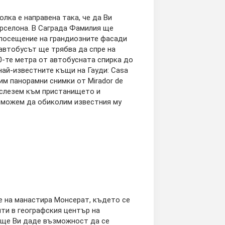
лка е направена така, че да Ви
рселона. В Саграда Фамилия ще
 посещение на грандиозните фасади
 автобусът ще трябва да спре на
00-те метра от автобусната спирка до
най-известните къщи на Гауди: Casa
им панорамни снимки от Mirador de
е слезем към пристанището и
 можем да обиколим известния му
 на манастира Монсерат, където се
чти в географския център на
а ще Ви даде възможност да се