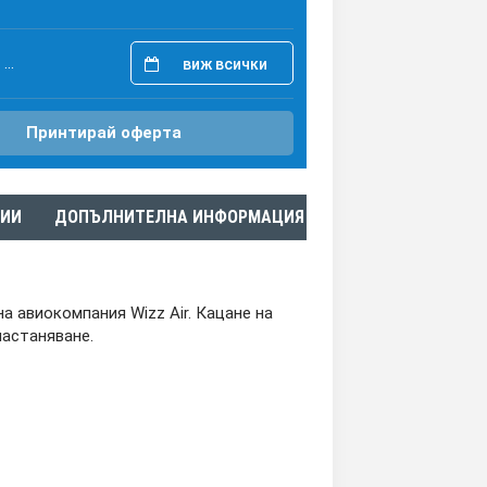
...
виж всички
Принтирай оферта
ЗИИ
ДОПЪЛНИТЕЛНА ИНФОРМАЦИЯ
а авиокомпания Wizz Аir. Кацане на
настаняване.