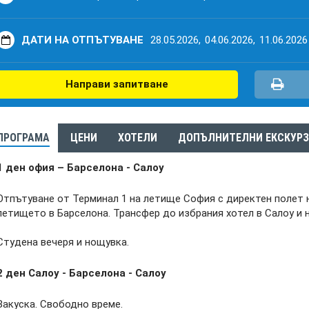
ДАТИ НА ОТПЪТУВАНЕ
28.05.2026,
04.06.2026,
11.06.2026
Направи запитване
ПРОГРАМА
ЦЕНИ
ХОТЕЛИ
ДОПЪЛНИТЕЛНИ ЕКСКУР
1 ден офия – Барселона - Салоу
Отпътуване от Терминал 1 на летище София с директен полет н
летището в Барселона. Трансфер до избрания хотел в Салоу и 
Студена вечеря и нощувка.
2 ден
Салоу - Барселона - Салоу
Закуска. Свободно време.