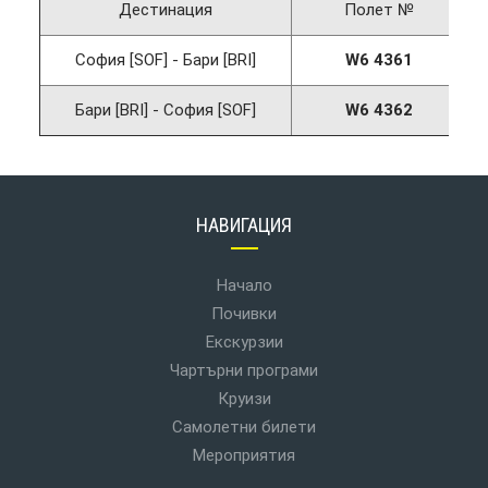
Дестинация
Полет №
София [SOF] - Бари [BRI]
W6 4361
Бари [BRI] - София [SOF]
W6 4362
НАВИГАЦИЯ
Начало
Почивки
Екскурзии
Чартърни програми
Круизи
Самолетни билети
Мероприятия