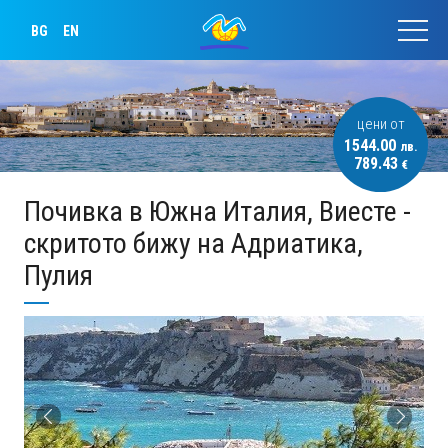
BG
EN
цени от
1544.00
лв.
789.43
€
Почивка в Южна Италия, Виесте -
скритото бижу на Адриатика,
Пулия