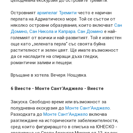
целодневна екскурзия до островите Тремити.
Островният
архипелаг Тремити
често е наричан
перлата на Адриатическо море. Той се състои от
няколко островни образувания, които включват
Сан
Домино, Сан Никола и Капрара
.
Сан Домино
е най-
големият от всички и най-развитият. Той е известен
още като „зелената перла“ със своята буйна
растителност и зелен цвят. Ще имате възможност
да се насладите на спиращи дъха гледки,
романтични заливи и пещери.
Връщане в хотела. Вечеря. Нощувка.
6 Виесте - Монте Сант’Анджело - Виесте
Закуска. Свободно време или възможност за
полудневна екскурзия до
Монте Сант’Анджело
.
Разходката до
Монте Сант’Анджело
включва
разглеждане на историческите забележителности,
сред които фигуриращото в списъка на ЮНЕСКО -