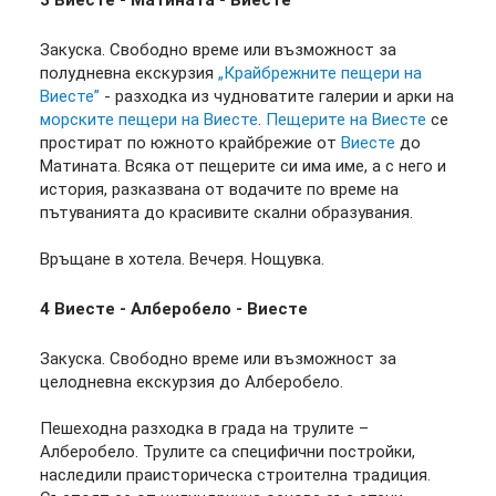
3 Виесте - Матината - Виесте
Закуска. Свободно време или възможност за
полудневна екскурзия
„Крайбрежните пещери на
Виесте”
- разходка из чудноватите галерии и арки на
морските пещери на Виесте
.
Пещерите на Виесте
се
простират по южното крайбрежие от
Виесте
до
Матината. Всяка от пещерите си има име, а с него и
история, разказвана от водачите по време на
пътуванията до красивите скални образувания.
Връщане в хотела. Вечеря. Нощувка.
4
Виесте - Алберобело - Виесте
Закуска. Свободно време или възможност за
целодневна екскурзия до Алберобело.
Пешеходна разходка в града на трулите –
Алберобело. Трулите са специфични постройки,
наследили праисторическа строителна традиция.