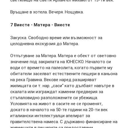
светилище на Свети Архангел Михаил от 13-ти век.
Връщане в хотела. Вечеря. Нощувка.
7
Виесте - Матера - Виесте
Закуска. Свободно време или възможност за
целодневна екскурзия до Матера.
Отпътуване за Матера. Матера е обект от световно
значение под закрилата на ЮНЕСКО. Началото си
води от времето на палеолита, когато първите му
обитатели заселват естествените пещери в каньона
на река Гравина. Векове наред разширяват
жилищата си т. нар. „саси“ като дълбаят навътре в
скалата или изграждат каменни предверия за
стъпаловидно разположените си убежища.
Условията на живот в сасите не се променят,
докато в началото на 50-те години на 20-ти век
италиански интелектуалци апелират за
правителствена намеса. С държавно финансиране на
живеещите в пещерите са предоставени