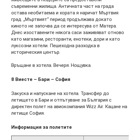
съвременни жилища. Античната част на града
остава необитаема и хората я наричат Мъртвия
град. „Мъртвият“ период продължава докато
киното не започва да се интересува от Матера.
Днес изоставените някога саси заживяват отново
като магазини, ресторанти, енотеки, дори и като
луксозни хотели. Пешеходна разходка в
историческия център.
Връщане в хотела. Вечеря. Нощувка.
8 Виесте – Бари – София
Закуска и напускане на хотела. Трансфер до
летището в Бари и отпътуване за България с
директен полет на авиокомпания Wizz Аir. Кацане на
летище София.
Информация за полетите