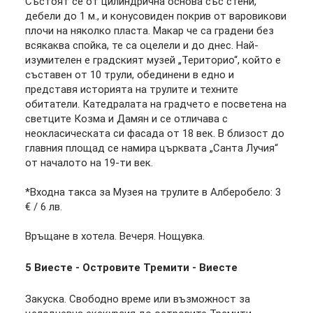
Състоят се от цилиндрична основа със стени,
дебели до 1 м., и конусовиден покрив от варовикови
плочи на няколко пласта. Макар че са градени без
всякаква спойка, те са оцелели и до днес. Най-
изумителен е градският музей „Територио“, който е
съставен от 10 трули, обединени в едно и
представя историята на трулите и техните
обитатели. Катедралата на градчето е посветена на
светците Козма и Дамян и се отличава с
неокласическата си фасада от 18 век. В близост до
главния площад се намира църквата „Санта Лучия“
от началото на 19-ти век.
*Входна такса за Музея на трулите в Алберобело: 3
€ / 6 лв.
Връщане в хотела. Вечеря. Нощувка.
5
Виесте - Островите Тремити - Виесте
Закуска. Свободно време или възможност за