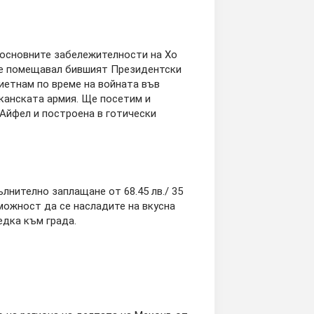
 основните забележителности на Хо
е е помещавал бившият Президентски
иетнам по време на войната във
иканската армия. Ще посетим и
Айфел и построена в готически
лнително заплащане от 68.45 лв./ 35
ъзможност да се насладите на вкусна
едка към града.