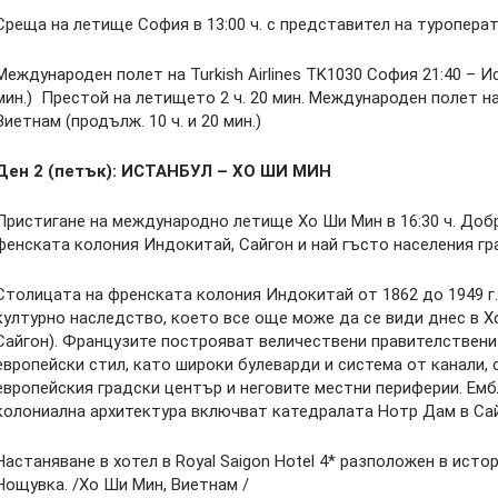
Среща на летище София в 13:00 ч. с представител на туроперат
Международен полет на Turkish Airlines TK1030 София 21:40 – Ист
мин.) Престой на летището 2 ч. 20 мин. Международен полет на T
Виетнам (продълж. 10 ч. и 20 мин.)
Ден 2 (петък): ИСТАНБУЛ – ХО ШИ МИН
Пристигане на международно летище Хо Ши Мин в 16:30 ч. Доб
фенската колония Индокитай, Сайгон и най гъсто населения гр
Столицата на френската колония Индокитай от 1862 до 1949 г.
културно наследство, което все още може да се види днес в 
Сайгон). Французите построяват величествени правителствени 
европейски стил, като широки булеварди и система от канали
европейския градски център и неговите местни периферии. Ем
колониална архитектура включват катедралата Нотр Дам в Са
Настаняване в хотел в Royal Saigon Hotel 4* разположен в исто
Нощувка. /Хо Ши Мин, Виетнам /