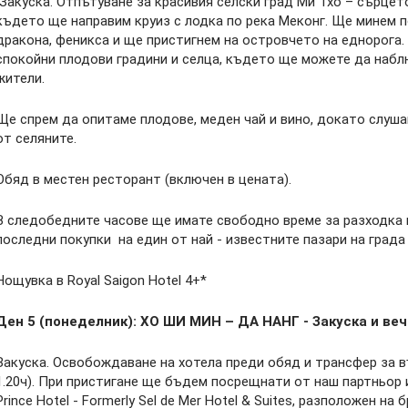
Закуска. Отпътуване за красивия селски град Ми Тхо – сърцето
където ще направим круиз с лодка по река Меконг. Ще минем 
дракона, феникса и ще пристигнем на островчето на еднорога
спокойни плодови градини и селца, където ще можете да наб
жители.
Ще спрем да опитаме плодове, меден чай и вино, докато слуш
от селяните.
Обяд в местен ресторант (включен в цената).
В следобедните часове ще имате свободно време за разходка в
последни покупки на един от най - известните пазари на града
Нощувка в Royal Saigon Hotel 4+*
Ден 5 (понеделник): ХО ШИ МИН – ДА НАНГ - Закуска и ве
Закуска. Освобождаване на хотела преди обяд и трансфер за 
1.20ч). При пристигане ще бъдем посрещнати от наш партньор
Prince Hotel - Formerly Sel de Mer Hotel & Suites, разположен на