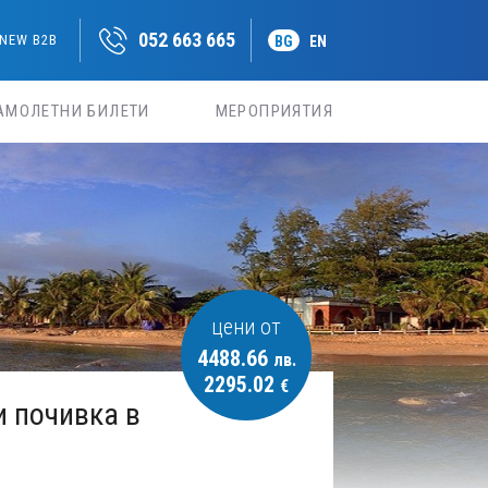
052 663 665
NEW B2B
BG
EN
АМОЛЕТНИ БИЛЕТИ
МЕРОПРИЯТИЯ
цени от
4488.66
лв.
2295.02
€
и почивка в