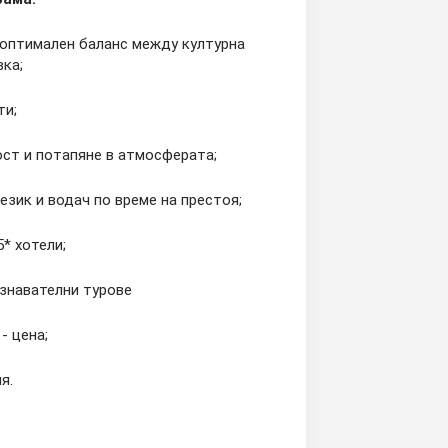
 оптимален баланс между културна
вка;
ти;
ст и потапяне в атмосферата;
език и водач по време на престоя;
* хотели;
знавателни турове
- цена;
я.