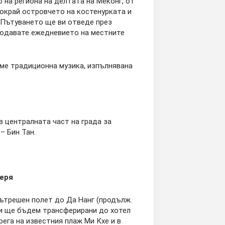
 на региона на делтата на Меконг, от
покрай островчето на костенурката и
. Пътуването ще ви отведе през
людавате ежедневието на местните
аме традиционна музика, изпълнявана
 централната част на града за
 – Бин Тан.
черя
вътрешен полет до Да Нанг (продълж.
 и ще бъдем трансферирани до хотел
 брега на известния плаж Ми Кхе и в