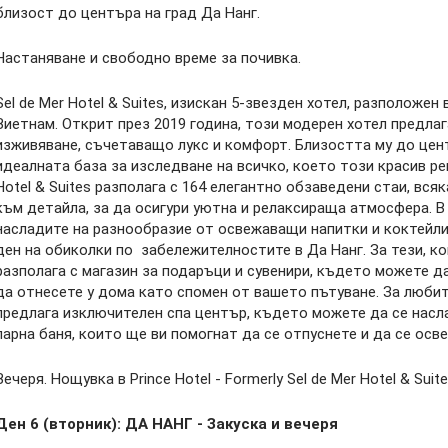
близост до центъра на град Да Нанг.
Настаняване и свободно време за почивка.
Sel de Mer Hotel & Suites, изискан 5-звезден хотел, разположен
Виетнам. Открит през 2019 година, този модерен хотел предлаг
изживяване, съчетаващо лукс и комфорт. Близостта му до центр
идеалната база за изследване на всичко, което този красив ре
Hotel & Suites разполага с 164 елегантно обзаведени стаи, вся
към детайла, за да осигури уютна и релаксираща атмосфера. В
насладите на разнообразие от освежаващи напитки и коктейли
ден на обиколки по забележителностите в Да Нанг. За тези, к
разполага с магазин за подаръци и сувенири, където можете д
да отнесете у дома като спомен от вашето пътуване. За любите
предлага изключителен спа център, където можете да се насл
парна баня, които ще ви помогнат да се отпуснете и да се осв
Вечеря. Нощувка в Prince Hotel - Formerly Sel de Mer Hotel & S
Ден 6 (вторник): ДА НАНГ - Закуска и вечеря