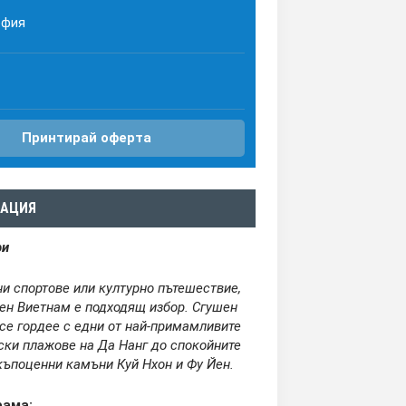
офия
Принтирай оферта
АЦИЯ
ри
и спортове или културно пътешествие,
ен Виетнам е подходящ избор. Сгушен
се гордее с едни от най-примамливите
ски плажове на Да Нанг до спокойните
скъпоценни камъни Куй Нхон и Фу Йен
.
рама: