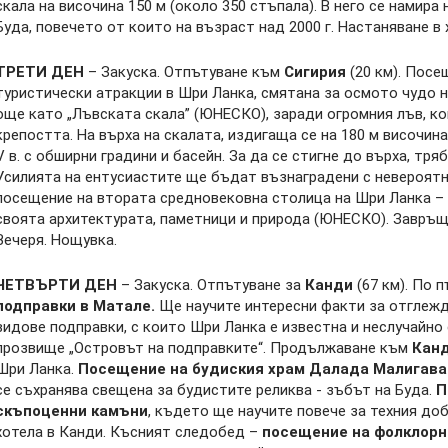
скала на височина 150 м (около 350 стъпала). В него се намира
Буда, повечето от които на възраст над 2000 г. Настаняване в 
ТРЕТИ ДЕН
– Закуска. Отпътуване към
Сигирия
(20 км). Посе
туристически атракции в Шри Ланка, смятана за осмото чудо н
още като „Лъвската скала” (ЮНЕСКО), заради огромния лъв, ко
крепостта. На върха на скалата, издигаща се на 180 м височин
V в. с обширни градини и басейн. За да се стигне до върха, тря
Усилията на ентусиастите ще бъдат възнаградени с невероятн
посещение на втората средновековна столица на Шри Ланка –
своята архитектурата, паметници и природа (ЮНЕСКО). Завръща
Вечеря. Нощувка.
ЧЕТВЪРТИ ДЕН
– Закуска. Отпътуване за
Канди
(67 км). По 
подправки в Матале.
Ще научите интересни факти за отглежд
видове подправки, с които Шри Ланка е известна и неслучайн
прозвище „Островът на подправките“. Продължаване към
Кан
Шри Ланка.
Посещение на будиския храм Далада Малигава
се съхранява свещена за будистите реликва - зъбът на Буда.
П
скъпоценни камъни
, където ще научите повече за техния до
хотела в Канди. Късният следобед –
посещение на фолклорн