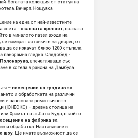
 най-богатата колекция от статуи на
хотела. Вечеря. Нощувка.
щение на една от най-известните
а света -
скалната крепост
, позната
йто в миналото пазел входа на
а, се намират останките на дворец от
бва да се изкачат близо 1200 стъпала.
а панорамна гледка. Следобед -
Полонарува
, впечатляваща със
не в хотела в района на Дамбула.
пътя –
посещение на градина за
ането и обработката на различни
о си е завоювала романтичното
ди
(ЮНЕСКО) – древна столица на
или Храмът на зъба на Буда, в който
осещение на фабрика за
бив и обработка. Настаняване в
о шоу.
Ще имате възможност да се