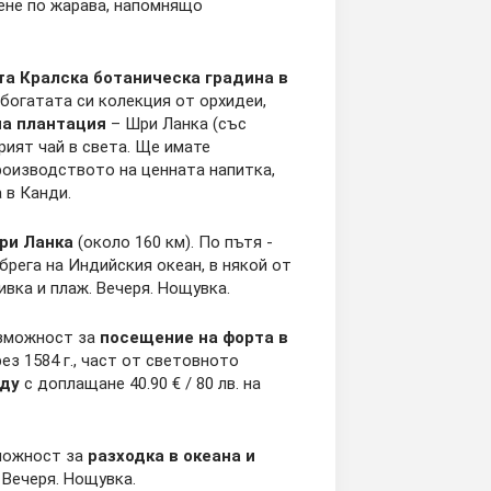
дене по жарава, напомнящо
та Кралска ботаническа градина в
с богатата си колекция от орхидеи,
на плантация
– Шри Ланка (със
рият чай в света. Ще имате
роизводството на ценната напитка,
 в Канди.
ри Ланка
(около 160 км). По пътя -
брега на Индийския океан, в някой от
ивка и плаж. Вечеря. Нощувка.
ъзможност за
посещение на форта в
з 1584 г., част от световното
аду
с доплащане 40.90 € / 80 лв. на
зможност за
разходка в океана и
. Вечеря. Нощувка.