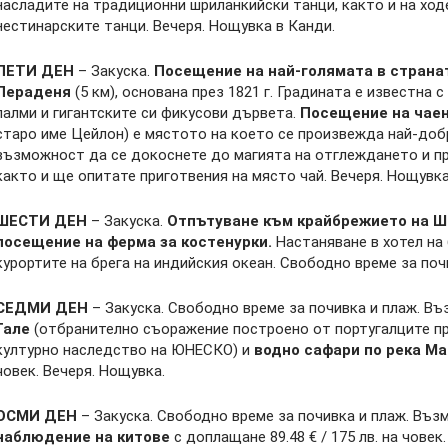
насладите на традиционни шриланкийски танци, както и на хо
нестинарските танци. Вечеря. Нощувка в Канди.
ПЕТИ ДЕН
– Закуска.
Посещение на най-голямата в страна
Пераденя
(5 км), основана през 1821 г. Градината е известна 
палми и гигантските си фикусови дървета.
Посещение на чае
старо име Цейлон) е мястото на което се произвежда най-доб
възможност да се докоснете до магията на отглеждането и п
както и ще опитате приготвения на място чай. Вечеря. Нощувка
ШЕСТИ ДЕН
– Закуска.
Отпътуване към крайбрежието на Ш
посещение на ферма за костенурки.
Настаняване в хотел на 
курортите на брега на индийския океан. Свободно време за поч
СЕДМИ ДЕН
– Закуска. Свободно време за почивка и плаж. В
Гале
(отбранително съоражение построено от португалците пре
културно наследство на ЮНЕСКО) и
водно сафари по река М
човек. Вечеря. Нощувка.
ОСМИ ДЕН
– Закуска. Свободно време за почивка и плаж. Въ
наблюдение на китове
с доплащане 89.48 € / 175 лв. на човек