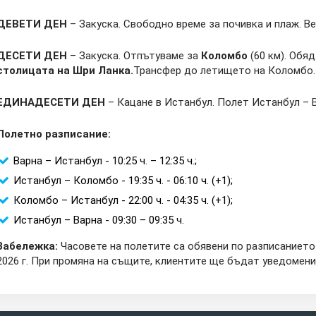
ДЕВЕТИ ДЕН
– Закуска. Свободно време за почивка и плаж. Ве
ДЕСЕТИ ДЕН
– Закуска. Отпътуваме за
Коломбо
(60 км). Обяд
столицата на Шри Ланка.
Трансфер до летището на Коломбо.
ЕДИНАДЕСЕТИ ДЕН
– Кацане в Истанбул. Полет Истанбул – В
Полетно разписание:
Варна – Истанбул - 10:25 ч. – 12:35 ч.;
Истанбул – Коломбо - 19:35 ч. - 06:10 ч. (+1);
Коломбо – Истанбул - 22:00 ч. - 04:35 ч. (+1);
Истанбул – Варна - 09:30 – 09:35 ч.
Забележка:
Часовете на полетите са обявени по разписанието
2026 г. При промяна на същите, клиентите ще бъдат уведомени