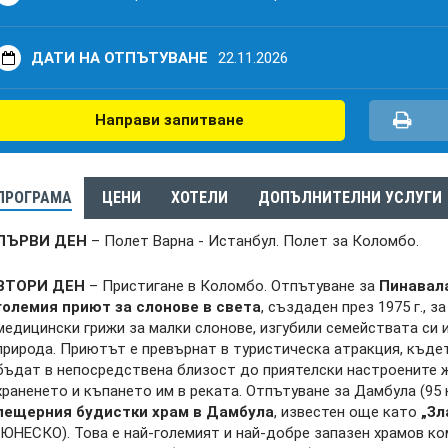
ДАТИ НА ОТПЪТУВАНЕ
22.11.2026
Направи запитване
ПРОГРАМА
ЦЕНИ
ХОТЕЛИ
ДОПЪЛНИТЕЛНИ УСЛУГИ
ПЪРВИ ДЕН
– Полет Варна - Истанбул. Полет за Коломбо.
ВТОРИ ДЕН
– Пристигане в Коломбо. Отпътуване за
Пинавал
големия приют за слонове в света
, създаден през 1975 г., з
медицински грижи за малки слонове, изгубили семействата си 
природа. Приютът е превърнат в туристическа атракция, къд
бъдат в непосредствена близост до приятелски настроените 
храненето и къпането им в реката. Отпътуване за Дамбула (95 
пещерния будистки храм в Дамбула
, известен още като
„Зл
(ЮНЕСКО). Това е най-големият и най-добре запазен храмов ко