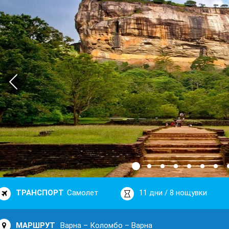
ТРАНСПОРТ
Самолет
11 дни / 8 нощувки
МАРШРУТ
Варна – Коломбо – Варна