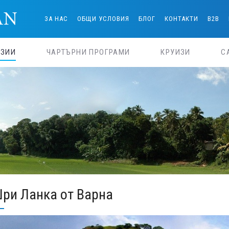
ЗА НАС
ОБЩИ УСЛОВИЯ
БЛОГ
КОНТАКТИ
B2B
РЗИИ
ЧАРТЪРНИ ПРОГРАМИ
КРУИЗИ
С
ри Ланка от Варна