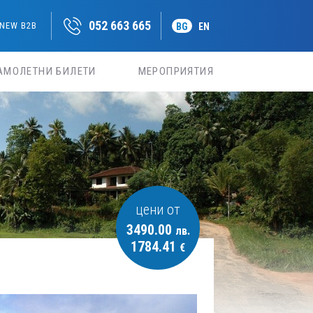
052 663 665
NEW B2B
BG
EN
АМОЛЕТНИ БИЛЕТИ
МЕРОПРИЯТИЯ
цени от
3490.00
лв.
1784.41
€