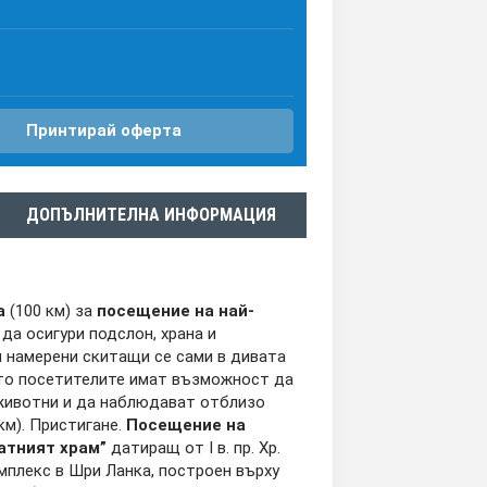
Принтирай оферта
ДОПЪЛНИТЕЛНА ИНФОРМАЦИЯ
а
(100 км) за
посещение на най-
а да осигури подслон, храна и
и намерени скитащи се сами в дивата
ето посетителите имат възможност да
животни и да наблюдават отблизо
км). Пристигане.
Посещение на
атният храм”
датиращ от I в. пр. Хр.
мплекс в Шри Ланка, построен върху