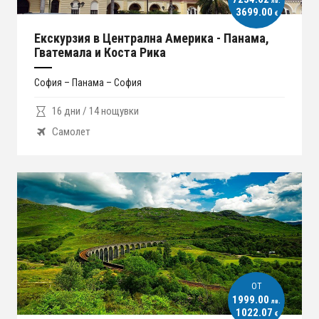
лв.
3699.00
€
Екскурзия в Централна Америка - Панама,
Гватемала и Коста Рика
София – Панама – София
16 дни / 14 нощувки
Самолет
ОT
1999.00
лв.
1022.07
€