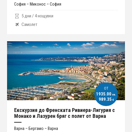
София – Миконос – София
5 дни / 4 нощувки
Самолет
ОT
1935.00
лв.
989.35
€
Екскурзия до Френската Ривиера-Лигурия с
Монако и Лазурен бряг с полет от Варна
Варна – Бергамо – Варна