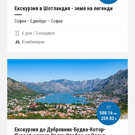
Екскурзия в Шотландия - земя на легенди
София – Единбург – София
6 дни / 5 нощувки
Комбиниран
ОT
508.16
лв.
259.82
€
Екскурзия до Дубровник-Будва-Котор-