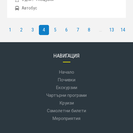
Автобус
1
2
3
4
5
6
7
8
...
13
14
НАВИГАЦИЯ
Начало
Почивки
Екскурзии
Чартърни програми
Круизи
Самолетни билети
Мероприятия