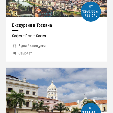
ОT
1260.00
лв.
644.23
€
Екскурзия в Тоскана
София – Пиза – София
5 дни / 4 нощувки
Самолет
ОT
7234.62