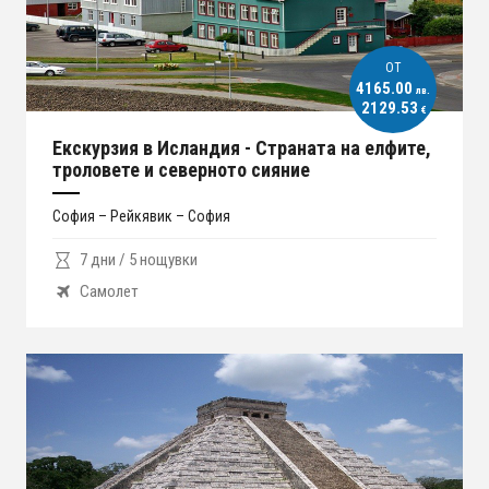
ОT
4165.00
лв.
2129.53
€
Екскурзия в Исландия - Страната на елфите,
троловете и северното сияние
София – Рейкявик – София
7 дни / 5 нощувки
Самолет