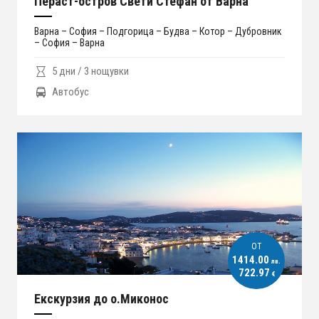
Пераст-остров Свети Стефан от Варна
Варна – София – Подгорица – Будва – Котор – Дубровник
– София – Варна
5 дни / 3 нощувки
Автобус
ОT
1414.00
лв.
722.97
€
Екскурзия до о.Миконос