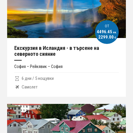
ОT
4496.45
лв.
2299.00
€
Екскурзия в Исландия - в търсене на
северното сияние
София – Рейкявик – София
6 дни / 5 нощувки
Самолет