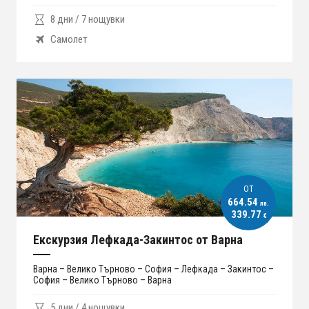
8 дни / 7 нощувки
Самолет
ОT
664.54
лв.
339.77
€
Екскурзия Лефкада-Закинтос от Варна
Варна – Велико Търново – София – Лефкада – Закинтос –
София – Велико Търново – Варна
5 дни / 4 нощувки