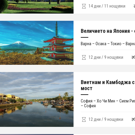
14 дни / 11 нощувки
Величието на Япония -
Варна – Осака – Токио – Варн
12 дни / 9 нощувки
Виетнам и Камбоджа с
мост
София – Хо Чи Мин – Сием Ри
– София
12 дни / 9 нощувки