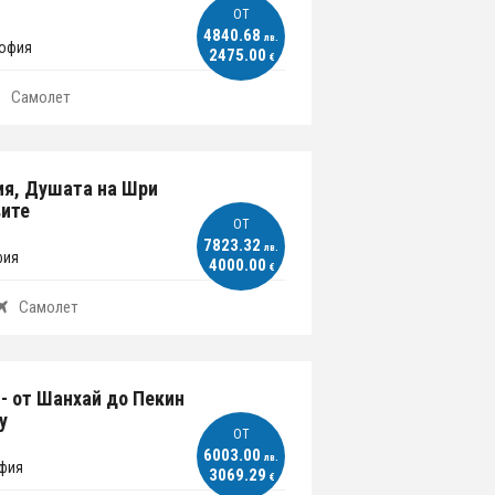
ОT
4840.68
лв.
София
2475.00
€
Самолет
ия, Душата на Шри
вите
ОT
7823.32
лв.
фия
4000.00
€
Самолет
- от Шанхай до Пекин
у
ОT
6003.00
лв.
офия
3069.29
€