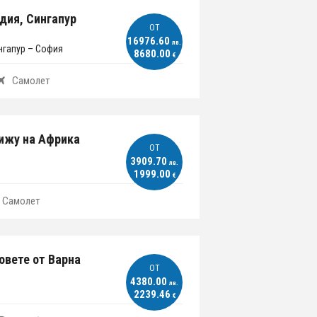
дия, Сингапур
ОT
16976.60
лв.
нгапур – София
8680.00
€
Самолет
бижу на Африка
ОT
3909.70
лв.
1999.00
€
Самолет
говете от Варна
ОT
4380.00
лв.
2239.46
€