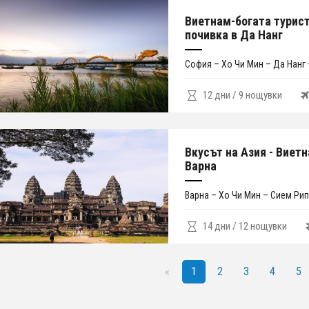
Виетнам-богата турис
почивка в Да Нанг
София – Хо Чи Мин – Да Нанг
12 дни / 9 нощувки
Вкусът на Азия - Виет
Варна
Варна – Хо Чи Мин – Сием Рип
14 дни / 12 нощувки
«
1
2
3
4
5