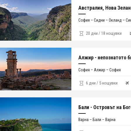
Австралия, Нова Зелан
София – Сидни – Окланд – Си
20 дни / 18 нощувки
Алжир - непознатото 
София – Алжир – София
6 дни / 5 нощувки
Бали - Островът на Бо
Варна – Бали – Варна