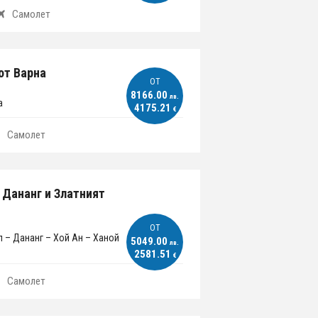
Самолет
 от Варна
ОT
8166.00
лв.
а
4175.21
€
Самолет
 Дананг и Златният
ОT
п – Дананг – Хой Ан – Ханой
5049.00
лв.
2581.51
€
Самолет