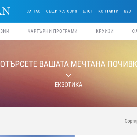
ЗА НАС
ОБЩИ УСЛОВИЯ
БЛОГ
КОНТАКТИ
B2B
РЗИИ
ЧАРТЪРНИ ПРОГРАМИ
КРУИЗИ
С
ОТЪРСЕТЕ ВАШАТА МЕЧТАНА ПОЧИВ
ЕКЗОТИКА
Сорти