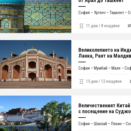
от Арал до Ташкент
София – Ургенч – Ташкент – 
11 дни / 8 нощувки
Великолепието на Инд
Ланка, Раят на Малди
София – Мумбай – Мале – Со
15 дни / 12 нощувки
Величественият Китай 
с посещение на Суджо
София – Шанхай – Пекин – С