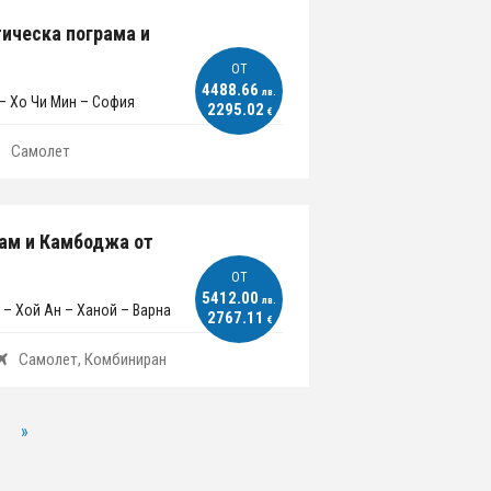
тическа пограма и
ОT
4488.66
лв.
 – Хо Чи Мин – София
2295.02
€
Самолет
нам и Камбоджа от
ОT
5412.00
лв.
 – Хой Ан – Ханой – Варна
2767.11
€
Самолет, Комбиниран
»