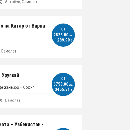
Автобус, Самолет
о на Катар от Варна
ОT
2523.00
лв.
1289.99
€
Самолет
 Уругвай
ОT
6758.00
лв.
де жанейро – София
3455.31
€
Самолет
ната – Узбекистан -