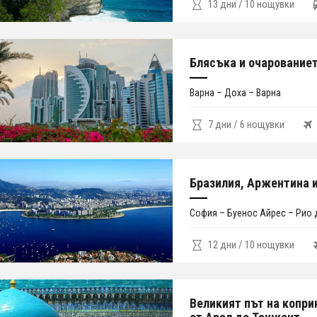
13 дни / 10 нощувки
Блясъка и очарованиет
Варна – Доха – Варна
7 дни / 6 нощувки
Бразилия, Аржентина и
София – Буенос Айрес – Рио 
12 дни / 10 нощувки
Великият път на копри