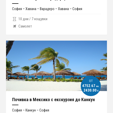
София – Хавана – Варадеро – Хавана – София
10 дни / 7 нощувки
Самолет
ОT
4752.67
лв.
2430.00
€
Почивка в Мексико с екскурзия до Канкун
София – Канкун – София