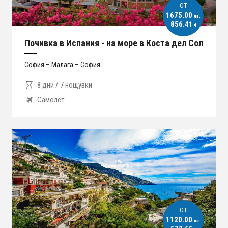
ОT
1675.00
лв.
856.41
€
Почивка в Испания - на море в Коста дел Сол
София – Малага – София
8 дни / 7 нощувки
Самолет
ОT
1120.00
лв.