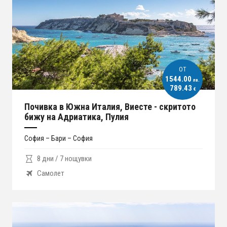
ОT
1544.00
лв.
789.43
€
Почивка в Южна Италия, Виесте - скритото
бижу на Адриатика, Пулия
София – Бари – София
8 дни / 7 нощувки
Самолет