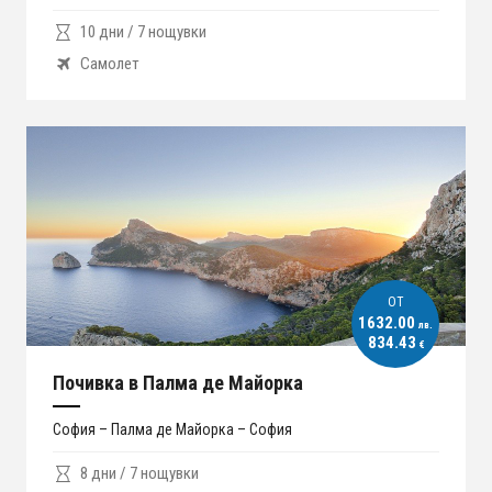
10 дни / 7 нощувки
Самолет
ОT
1632.00
лв.
834.43
€
Почивка в Палма де Майорка
София – Палма де Майорка – София
8 дни / 7 нощувки