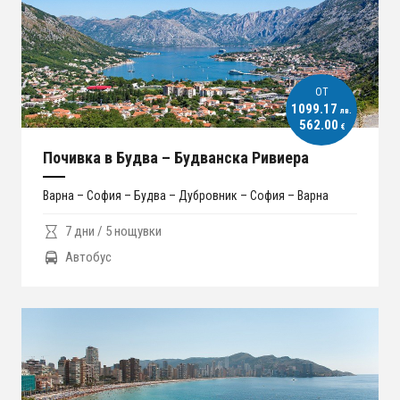
ОT
1099.17
лв.
562.00
€
Почивка в Будва – Будванска Ривиера
Варна – София – Будва – Дубровник – София – Варна
7 дни / 5 нощувки
Автобус