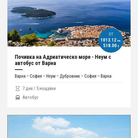
ОT
1013.12
лв.
518.00
€
Почивка на Адриатическо море - Неум с
автобус от Варна
Варна – София – Неум – Дубровник – София – Варна
7 дни / 5 нощувки
Автобус