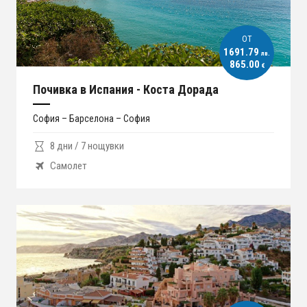
ОT
1691.79
лв.
865.00
€
Почивка в Испания - Коста Дорада
София – Барселона – София
8 дни / 7 нощувки
Самолет