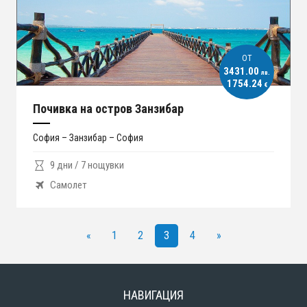
ОT
3431.00
лв.
1754.24
€
Почивка на остров Занзибар
София – Занзибар – София
9 дни / 7 нощувки
Самолет
«
1
2
3
4
»
НАВИГАЦИЯ