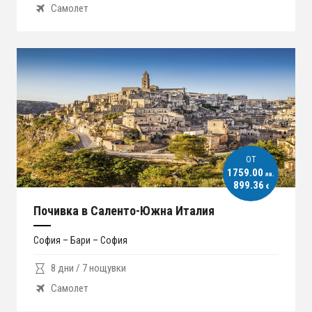
Самолет
ОT
1759.00
лв.
899.36
€
Почивка в Саленто-Южна Италия
София – Бари – София
8 дни / 7 нощувки
Самолет