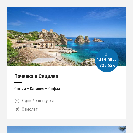
ОT
1419.00
лв.
725.52
€
Почивка в Сицилия
София – Катания – София
8 дни / 7 нощувки
Самолет