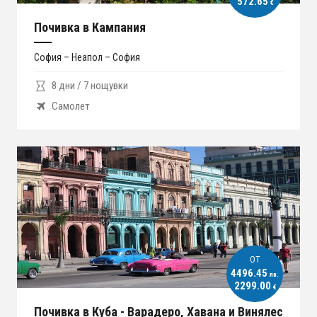
572.65
€
Почивка в Кампания
София – Неапол – София
8 дни / 7 нощувки
Самолет
ОT
4496.45
лв.
2299.00
€
Почивка в Куба - Варадеро, Хавана и Винялес