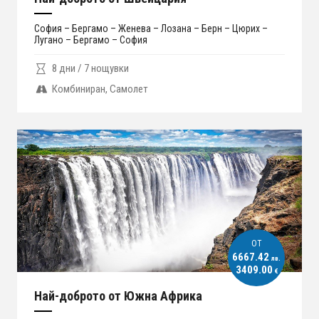
София – Бергамо – Женева – Лозана – Берн – Цюрих –
Лугано – Бергамо – София
8 дни / 7 нощувки
Комбиниран, Самолет
ОT
6667.42
лв.
3409.00
€
Най-доброто от Южна Африка