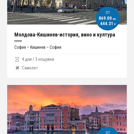
ОT
869.00
лв.
444.31
€
Молдова-Кишинев-история, вино и култура
София – Кишинев – София
4 дни / 3 нощувки
Самолет
ОT