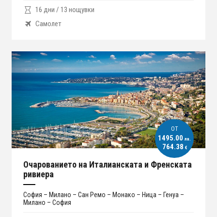
16 дни / 13 нощувки
Самолет
ОT
1495.00
лв.
764.38
€
Очарованието на Италианската и Френската
ривиера
София – Милано – Сан Ремо – Монако – Ница – Генуа –
Милано – София