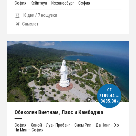
София – Кейптаун – Йоханесбург – София
10 дни / 7 нощувки
Самолет
ОT
7109.44
лв.
3635.00
€
Обиколен Виетнам, Лаос и Камбоджа
София – Ханой – Луан Прабанг – Сием Рип – Да Нанг – Хо
Чи Мин – София