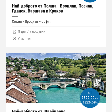
Най-доброто от Полша - Вроцлав, Познан,
Гданск, Варшава и Краков
София – Вроцлав – София
8 дни / 7 нощувки
Самолет
ОT
2399.00
лв.
1226.59
€
Най-доброто от Швейцария