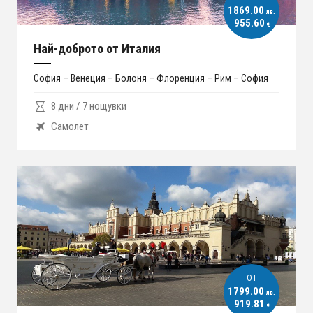
1869.00
лв.
955.60
€
Най-доброто от Италия
София – Венеция – Болоня – Флоренция – Рим – София
8 дни / 7 нощувки
Самолет
ОT
1799.00
лв.
919.81
€