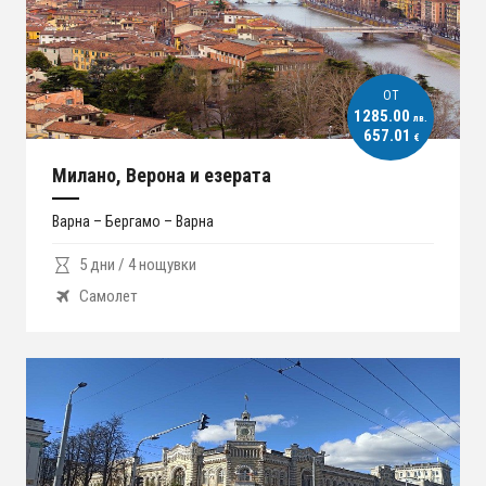
ОT
1285.00
лв.
657.01
€
Милано, Верона и езерата
Варна – Бергамо – Варна
5 дни / 4 нощувки
Самолет