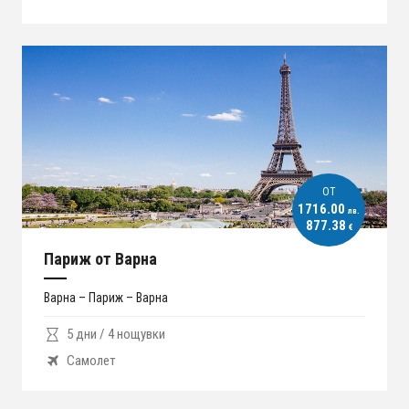
ОT
1716.00
лв.
877.38
€
Париж от Варна
Варна – Париж – Варна
5 дни / 4 нощувки
Самолет