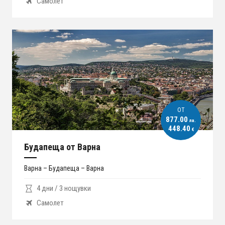
Самолет
ОT
877.00
лв.
448.40
€
Будапеща от Варна
Варна – Будапеща – Варна
4 дни / 3 нощувки
Самолет