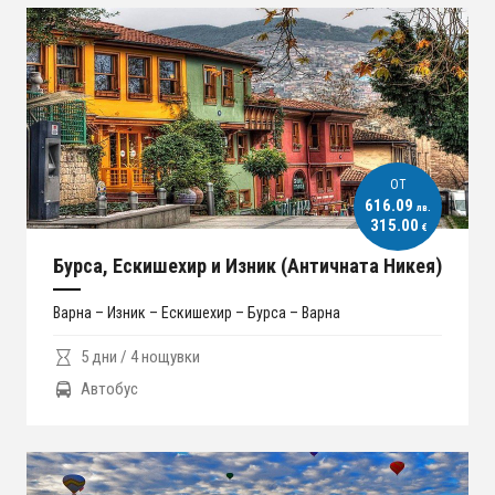
ОT
616.09
лв.
315.00
€
Бурса, Ескишехир и Изник (Античната Никея)
Варна – Изник – Ескишехир – Бурса – Варна
5 дни / 4 нощувки
Автобус