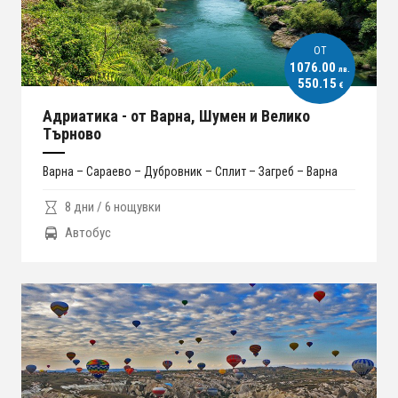
ОT
1076.00
лв.
550.15
€
Адриатика - от Варна, Шумен и Велико
Търново
Варна – Сараево – Дубровник – Сплит – Загреб – Варна
8 дни / 6 нощувки
Автобус