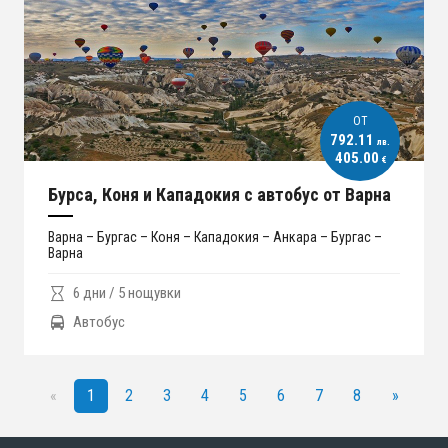
ОT
792.11
лв.
405.00
€
Бурса, Коня и Кападокия с автобус от Варна
Варна – Бургас – Коня – Кападокия – Анкара – Бургас –
Варна
6 дни / 5 нощувки
Автобус
«
1
2
3
4
5
6
7
8
»