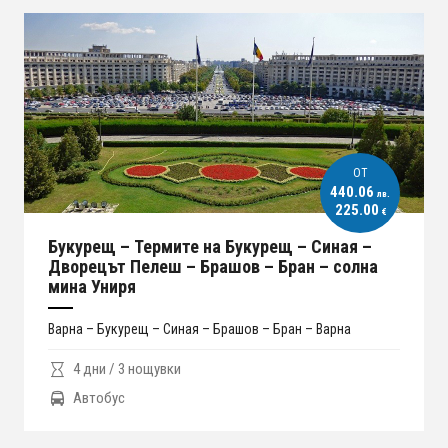
ОT
440.06
лв.
225.00
€
Букурещ – Термите на Букурещ – Синая –
Дворецът Пелеш – Брашов – Бран – солна
мина Униря
Варна – Букурещ – Синая – Брашов – Бран – Варна
4 дни / 3 нощувки
Автобус