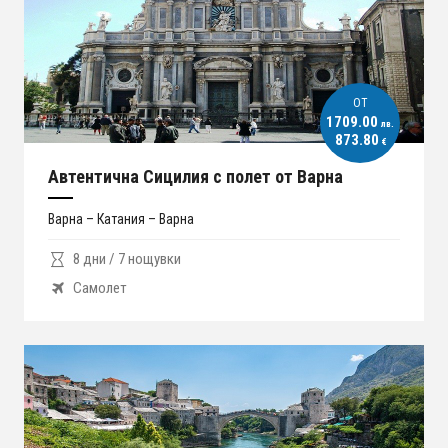
ОT
1709.00
лв.
873.80
€
Автентична Сицилия с полет от Варна
Варна – Катания – Варна
8 дни / 7 нощувки
Самолет