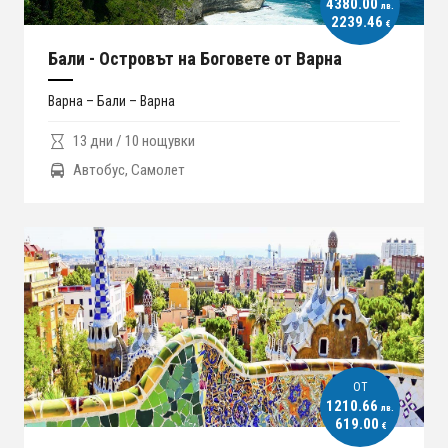
4380.00
лв.
2239.46
€
Бали - Островът на Боговете от Варна
Варна – Бали – Варна
13 дни / 10 нощувки
Автобус, Самолет
ОT
1210.66
лв.
619.00
€