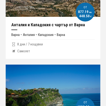
ОT
877.19
лв.
448.50
€
Анталия и Кападокия с чартър от Варна
Варна – Анталия – Кападокия – Варна
8 дни / 7 нощувки
Самолет
ОT