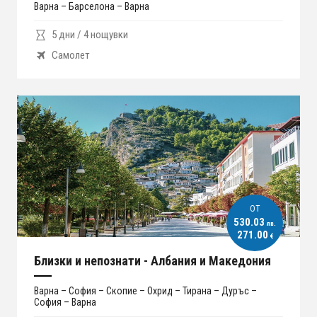
Варна – Барселона – Варна
5 дни / 4 нощувки
Самолет
ОT
530.03
лв.
271.00
€
Близки и непознати - Албания и Македония
Варна – София – Скопие – Охрид – Тирана – Дуръс –
София – Варна