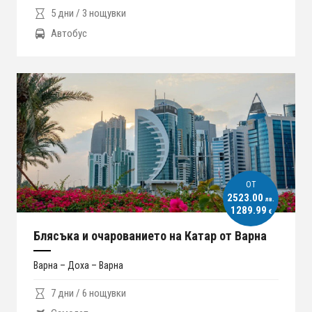
5 дни / 3 нощувки
Автобус
ОT
2523.00
лв.
1289.99
€
Блясъка и очарованието на Катар от Варна
Варна – Доха – Варна
7 дни / 6 нощувки